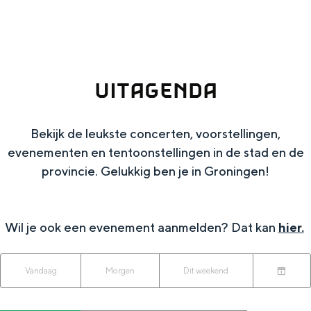
g
Wat ga jij doen?
e
Zomerwandelingen in Groningen
Zwemplekken
UITAGENDA
DIT IS GRONINGEN
Bekijk de leukste concerten, voorstellingen,
evenementen en tentoonstellingen in de stad en de
provincie. Gelukkig ben je in Groningen!
Wil je ook een evenement aanmelden? Dat kan
hier.
W
W
S
Vandaag
Morgen
Dit weekend
Top 10
K
a
o
a
bezienswaardigheden
i
n
r