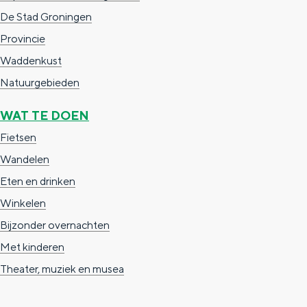
Met kinderen
De Stad Groningen
Theater, muziek en musea
Provincie
Waddenkust
REISIDEEËN
Natuurgebieden
Een week in Stad en Ommeland
WAT TE DOEN
Een dag op pad in Groningen stad
Fietsen
Wandelen
Eten en drinken
Winkelen
Bijzonder overnachten
Met kinderen
Theater, muziek en musea
Dagtripjes zonder auto