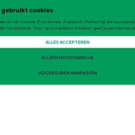
 gebruikt cookies
bruik van cookies (Functioneel, Analytisch, Marketing) die noodzakelij
de stad
aten functioneren. Door op accepteren te klikken, geef je aan hiermee 
ALLES ACCEPTEREN
ALLEEN NOODZAKELIJK
VOORKEUREN AANPASSEN
Zomervakantie tips
 zijn de leukste uitjes voor kinderen in Stad en Ommeland voor deze 
ingen