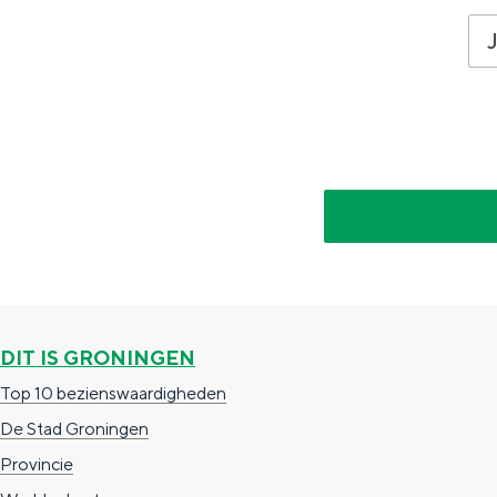
Fietsen
Wandelen
Eten & drinken
Winkelen
Overnachten
Met kinderen
Theater, muziek en musea
REISIDEEËN
Een week in Stad en Ommel
DIT IS GRONINGEN
Een dag op pad in Groninge
Top 10 bezienswaardigheden
De Stad Groningen
Provincie