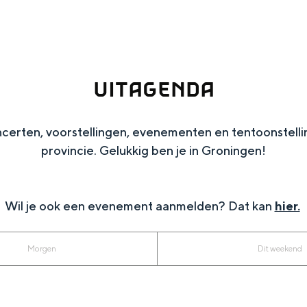
UITAGENDA
ncerten, voorstellingen, evenementen en tentoonstelli
provincie. Gelukkig ben je in Groningen!
Wil je ook een evenement aanmelden? Dat kan
hier.
Top 10 bezienswaardighed
allend dicht bij elkaar. De levendigheid van de stad, de stilte van ee
Morgen
Dit weekend