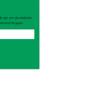
k zijn om de website
akkoord te gaan.
zomervakantie. Wat ga jij doen?