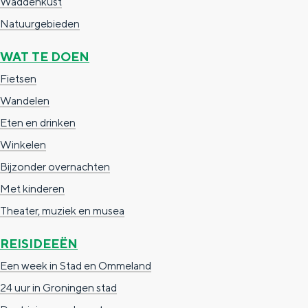
Waddenkust
Natuurgebieden
WAT TE DOEN
Fietsen
Wandelen
Eten en drinken
De rijkdom van Groningen is haar 
wierdedorp.
Winkelen
Bijzonder overnachten
Lunchen in de stad
Met kinderen
Naar het museum
Theater, muziek en musea
S
n
nl
REISIDEEËN
e
l
Nederlands
Een week in Stad en Ommeland
l
G
G
English
en
Deutsch
de
24 uur in Groningen stad
e
o
e