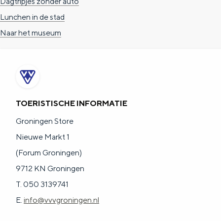
Dagtripjes zonder auto
c
t
h
Lunchen in de stad
t
o
e
Naar het museum
e
t
n
e
h
S
r
e
i
t
E
e
TOERISTISCHE INFORMATIE
a
n
z
Groningen Store
a
g
u
Nieuwe Markt 1
l
l
r
(Forum Groningen)
H
i
d
9712 KN Groningen
u
s
e
T. 050 3139741
i
h
u
E.
info@vvvgroningen.nl
d
p
t
i
a
s