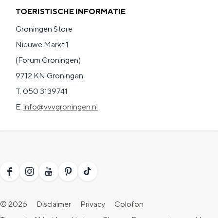
TOERISTISCHE INFORMATIE
Groningen Store
Nieuwe Markt 1
(Forum Groningen)
9712 KN Groningen
T. 050 3139741
E.
info@vvvgroningen.nl
F
I
Y
P
T
a
n
o
i
i
© 2026
Disclaimer
Privacy
Colofon
c
s
u
n
k