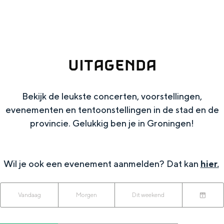
g
Wat ga jij doen?
e
Zomerwandelingen in Groningen
Zwemplekken
UITAGENDA
DIT IS GRONINGEN
Bekijk de leukste concerten, voorstellingen,
evenementen en tentoonstellingen in de stad en de
provincie. Gelukkig ben je in Groningen!
Wil je ook een evenement aanmelden? Dat kan
hier.
W
W
S
Vandaag
Morgen
Dit weekend
Top 10
K
a
o
a
bezienswaardigheden
i
n
r