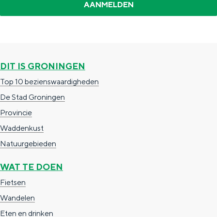
s
a
a
d
n
t
a
g
e
e
,
l
i
p
k
t
(
n
a
e
DIT IS GRONINGEN
h
6
a
g
K
Top 10 bezienswaardigheden
e
+
i
a
De Stad Groningen
K
)
n
p
Provincie
i
a
p
Waddenkust
n
e
Natuurgebieden
g
n
a
WAT TE DOEN
n
Fietsen
d
Wandelen
I
Eten en drinken