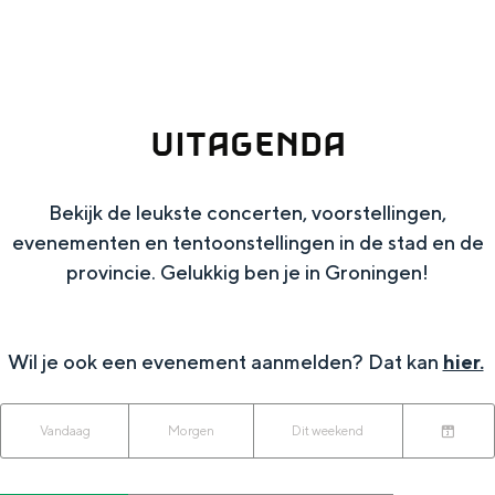
g
Wat ga jij doen?
e
Zomerwandelingen in Groningen
Zwemplekken
UITAGENDA
DIT IS GRONINGEN
Bekijk de leukste concerten, voorstellingen,
evenementen en tentoonstellingen in de stad en de
provincie. Gelukkig ben je in Groningen!
Wil je ook een evenement aanmelden? Dat kan
hier.
W
W
S
Vandaag
Morgen
Dit weekend
Top 10
K
a
o
a
bezienswaardigheden
i
n
r