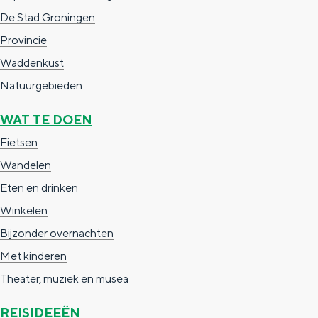
Met kinderen
De Stad Groningen
Theater, muziek en musea
Provincie
Waddenkust
REISIDEEËN
Natuurgebieden
Een week in Stad en Ommeland
WAT TE DOEN
Een dag op pad in Groningen stad
Fietsen
Wandelen
Eten en drinken
Winkelen
Bijzonder overnachten
Met kinderen
Theater, muziek en musea
Dagtripjes zonder auto
REISIDEEËN