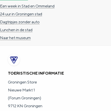
De rijkdom van Groningen is haar
Een week in Stad en Ommeland
veranderlijke landschap. Binen een mum
van tijd sta je vanuit de stad aan de
24 uur in Groningen stad
Waddenzee, midden in het groen of bij
Dagtripjes zonder auto
een schattig wierdedorp.
Lunchen in de stad
Lunchen in de stad
Naar het museum
Naar het museum
S
n
nl
e
l
Nederlands
TOERISTISCHE INFORMATIE
l
G
G
English
en
Deutsch
de
Groningen Store
e
o
e
Nieuwe Markt 1
c
t
h
(Forum Groningen)
t
o
e
9712 KN Groningen
e
t
n