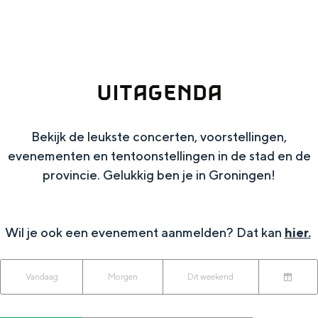
g
Wat ga jij doen?
e
Zomerwandelingen in Groningen
Zwemplekken
UITAGENDA
DIT IS GRONINGEN
Bekijk de leukste concerten, voorstellingen,
evenementen en tentoonstellingen in de stad en de
provincie. Gelukkig ben je in Groningen!
Wil je ook een evenement aanmelden? Dat kan
hier.
W
W
S
Vandaag
Morgen
Dit weekend
Top 10
K
a
o
a
bezienswaardigheden
i
n
r