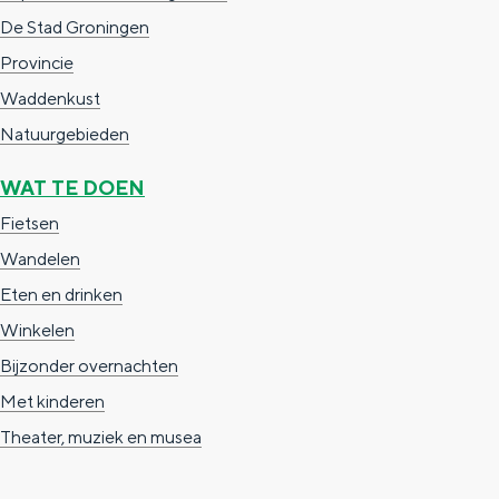
Met kinderen
De Stad Groningen
Theater, muziek en musea
Provincie
Waddenkust
REISIDEEËN
Natuurgebieden
Een week in Stad en Ommeland
WAT TE DOEN
Een dag op pad in Groningen stad
Fietsen
Wandelen
Eten en drinken
Winkelen
Bijzonder overnachten
Met kinderen
Theater, muziek en musea
Dagtripjes zonder auto