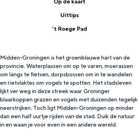
Op de kaart
O
Uittips
p
U
’t Roege Pad
d
i
’
e
t
t
k
t
Midden-Groningen is het groenblauwe hart van de
R
a
provincie. Waterplassen om op te varen, moerassen
i
o
a
om langs te fietsen, dorpsbossen om in te wandelen
p
e
r
en rietvlaktes om vogels te spotten. Het stadsleven
s
g
lijkt ver weg in deze streek waar Groninger
t
blaarkoppen grazen en vogels met duizenden tegelijk
e
neerstrijken. Toch ligt Midden-Groningen op minder
P
dan een half uurtje rijden van de stad. Duik de natuur
a
in en waan je voor even in een andere wereld.
d