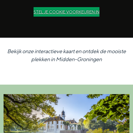
STEL JE COOKIE VOORKEUREN IN
Bekijk onze interactieve kaart en ontdek de mooiste
plekken in Midden-Groningen
F
r
a
e