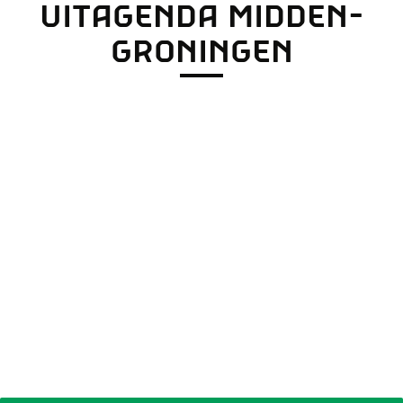
UITAGENDA MIDDEN-
r
o
GRONINGEN
p