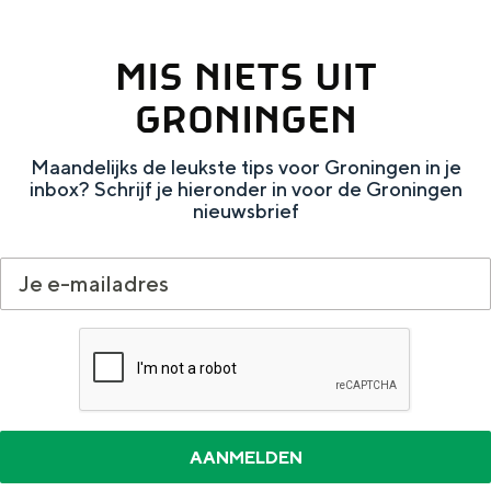
s
MIS NIETS UIT
k
a
GRONINGEN
a
Maandelijks de leukste tips voor Groningen in je
r
inbox? Schrijf je hieronder in voor de Groningen
t
nieuwsbrief