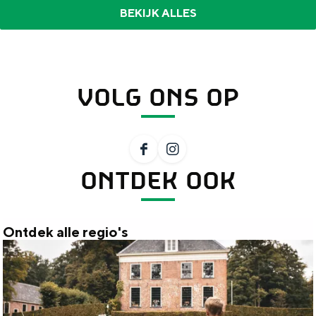
BEKIJK ALLES
VOLG ONS OP
F
I
ONTDEK OOK
a
n
c
s
e
t
Ontdek alle regio's
b
a
O
o
g
n
o
r
t