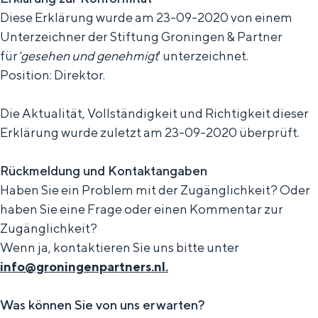
beieinander. Die Lebendigkeit der Stadt, die
Diese Erklärung wurde am 23-09-2020 von einem
Stille eines Innenhofs, die Weite der
Unterzeichner der Stiftung Groningen & Partner
umliegenden Landschaft und die Spuren
für
'gesehen und genehmigt
' unterzeichnet.
einer alten Vergangenheit.
Position: Direktor.
Stadt
Die Aktualität, Vollständigkeit und Richtigkeit dieser
Provinz
Erklärung wurde zuletzt am 23-09-2020 überprüft.
Wattenküste
Naturreservate
Rückmeldung und Kontaktangaben
Haben Sie ein Problem mit der Zugänglichkeit? Oder
haben Sie eine Frage oder einen Kommentar zur
WAS SIE UNTERNEHMEN KÖNNEN
Zugänglichkeit?
Wenn ja, kontaktieren Sie uns bitte unter
info@groningenpartners.nl.
Was können Sie von uns erwarten?