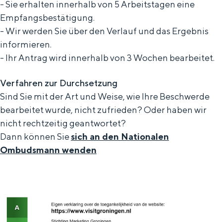
- Sie erhalten innerhalb von 5 Arbeitstagen eine
Empfangsbestätigung.
- Wir werden Sie über den Verlauf und das Ergebnis
Besondere Übernachtung
informieren.
- Ihr Antrag wird innerhalb von 3 Wochen bearbeitet.
Übernachten hat noch nie so viel Spaß
gemacht. Vom Schlafen in einem ehemaligen
Verfahren zur Durchsetzung
Getreidespeicher einer Mühle bis zur
Sind Sie mit der Art und Weise, wie Ihre Beschwerde
Übernachtung in einem Iglu aus Stroh:
Groningen bietet für jeden etwas.
bearbeitet wurde, nicht zufrieden? Oder haben wir
nicht rechtzeitig geantwortet?
Radfahren
Dann können Sie
sich an den Nationalen
Wandern
Ombudsmann wenden
Essen & Trinken
Einkaufen
Übernachtung
Mit Kindern