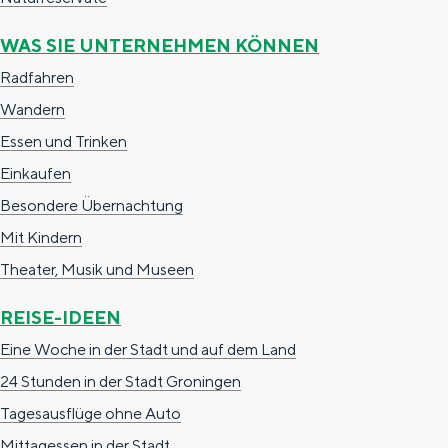
Der Reichtum von Groningen ist seine
wechselhafte Landschaft. Im Handumdrehen
WAS SIE UNTERNEHMEN KÖNNEN
sind Sie von der Stadt am Wattenmeer, mitten
Radfahren
im Grünen oder in einem niedlichen
Knollendorf.
Wandern
Essen und Trinken
Mittagessen in der Stadt
Einkaufen
Zum Museum
Besondere Übernachtung
Mit Kindern
S
d
de
Theater, Musik und Museen
p
e
Deutsch
r
G
G
English
en
Nederlands
nl
REISE-IDEEN
a
o
a
Eine Woche in der Stadt und auf dem Land
c
t
n
24 Stunden in der Stadt Groningen
h
o
a
Tagesausflüge ohne Auto
e
t
a
Mittagessen in der Stadt