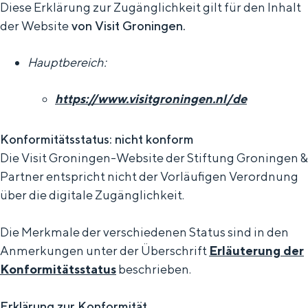
Diese Erklärung zur Zugänglichkeit gilt für den Inhalt
e
Was werden Sie unternehmen?
der Website
von Visit Groningen.
n
Sommerwanderungen in Groningen
Hauptbereich:
Badestellen
https://www.visitgroningen.nl/de
DAS IST GRONINGEN
Konformitätsstatus: nicht konform
Die Visit Groningen-Website der Stiftung Groningen &
Partner entspricht nicht der Vorläufigen Verordnung
über die digitale Zugänglichkeit.
Die Merkmale der verschiedenen Status sind in den
Anmerkungen unter der Überschrift
Erläuterung der
Konformitätsstatus
beschrieben.
Top 10 Sehenswürdigkeiten
In Groningen liegt alles bemerkenswert nah
Erklärung zur Konformität