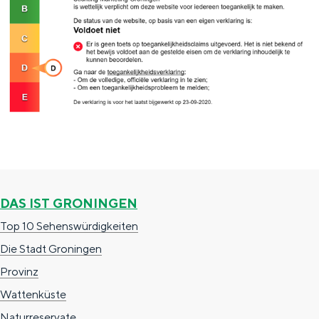
Theater, Musik und Museen
REISE-IDEEN
Eine Woche in der Stadt und auf dem
Land
Ein Tag in der Stadt Groningen
DAS IST GRONINGEN
Top 10 Sehenswürdigkeiten
Die Stadt Groningen
Provinz
Wattenküste
Tagesausflüge ohne Auto
Naturreservate