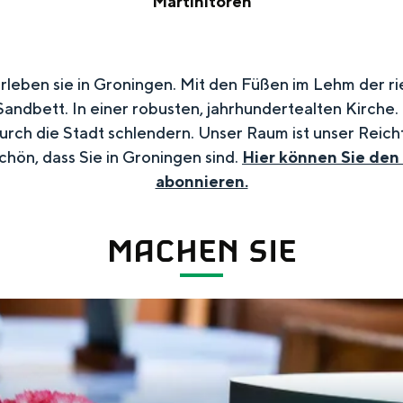
Martinitoren
b
i
M
s
p
a
h
p
leben sie in Groningen. Mit den Füßen im Lehm der ri
r
o
ndbett. In einer robusten, jahrhundertealten Kirche.
s
t
p
urch die Stadt schlendern. Unser Raum ist unser Reic
f
i
hön, dass Sie in Groningen sind.
Hier können Sie den
ü
n
abonnieren.
r
i
d
t
MACHEN SIE
r
o
a
r
u
e
ß
n
e
n