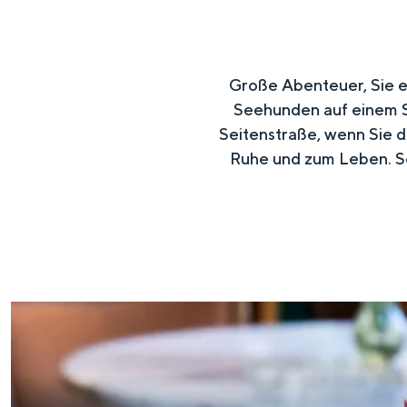
:
D
e
Große Abenteuer, Sie er
u
Seehunden auf einem Sa
t
Seitenstraße, wenn Sie d
Ruhe und zum Leben. Sc
s
c
h
N
e
u
e