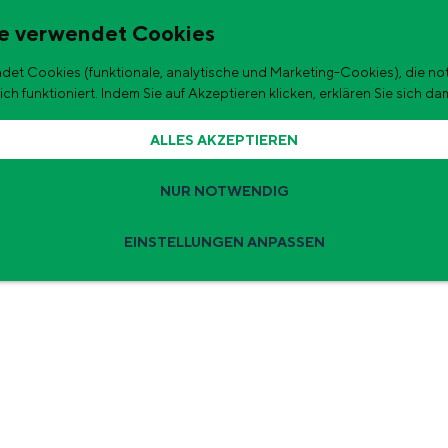
e verwendet Cookies
et Cookies (funktionale, analytische und Marketing-Cookies), die no
 in der Stadt
h funktioniert. Indem Sie auf Akzeptieren klicken, erklären Sie sich da
ALLES AKZEPTIEREN
NUR NOTWENDIG
EINSTELLUNGEN ANPASSEN
Tipps für den Sommerurlaub
r sind die schönsten Ausflugsziele für Kinder in der Stadt und im Um
ngen