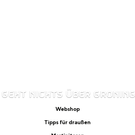
 GEHT NICHTS ÜBER GRONIN
Webshop
W
Tipps für draußen
e
T