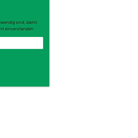
twendig sind, damit
mit einverstanden.
land für diese Sommerferien. Was werden Sie unternehmen?