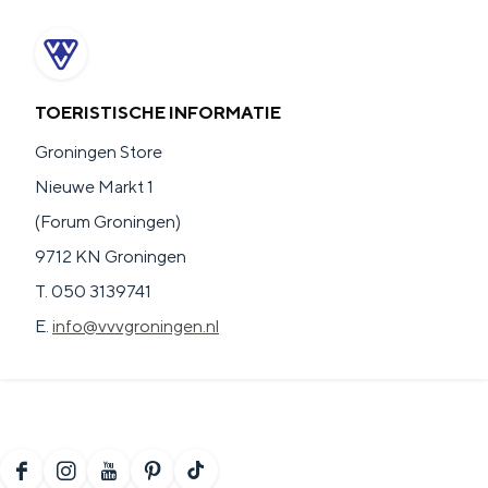
TOERISTISCHE INFORMATIE
Groningen Store
Nieuwe Markt 1
(Forum Groningen)
9712 KN Groningen
T. 050 3139741
E.
info@vvvgroningen.nl
F
I
Y
P
T