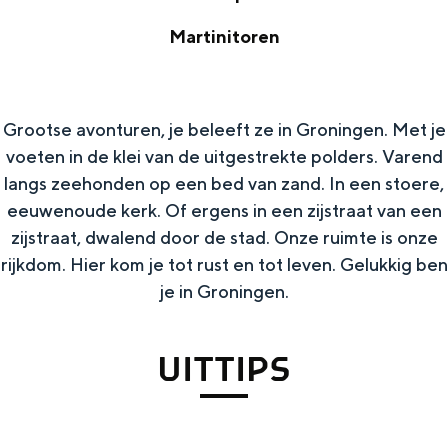
e
U
Martinitoren
b
i
M
s
t
a
h
t
Grootse avonturen, je beleeft ze in Groningen. Met je
r
o
voeten in de klei van de uitgestrekte polders. Varend
i
t
p
langs zeehonden op een bed van zand. In een stoere,
p
i
eeuwenoude kerk. Of ergens in een zijstraat van een
s
n
zijstraat, dwalend door de stad. Onze ruimte is onze
rijkdom. Hier kom je tot rust en tot leven. Gelukkig ben
i
je in Groningen.
t
o
UITTIPS
r
e
n