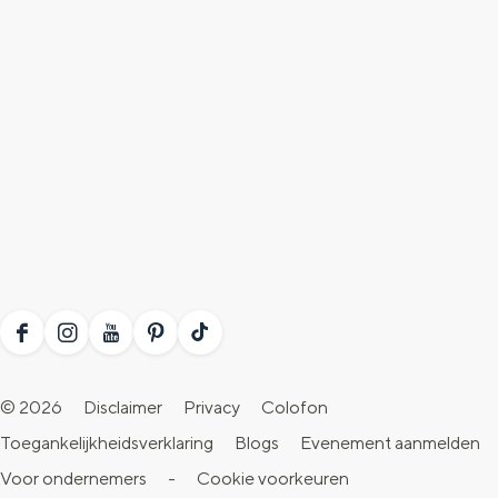
F
I
Y
P
T
a
n
o
i
i
© 2026
Disclaimer
Privacy
Colofon
c
s
u
n
k
Toegankelijkheidsverklaring
Blogs
Evenement aanmelden
e
t
T
t
T
Voor ondernemers
-
Cookie voorkeuren
b
a
u
e
o