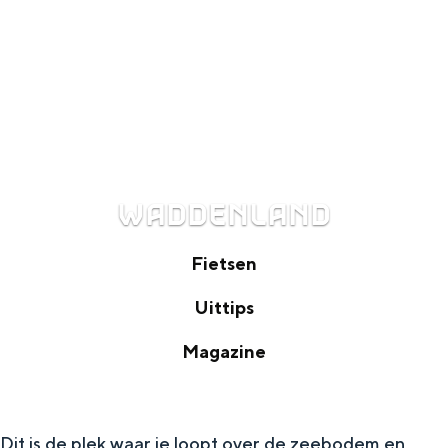
WADDENLAND
Fietsen
F
Uittips
i
U
Magazine
e
i
M
t
t
a
s
t
Dit is de plek waar je loopt over de zeebodem en