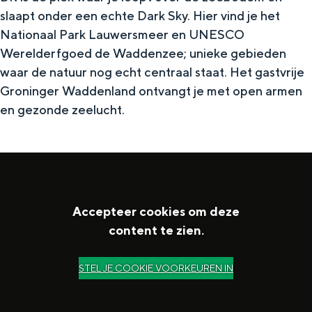
g
e
slaapt onder een echte Dark Sky. Hier vind je het
i
a
n
Nationaal Park Lauwersmeer en UNESCO
p
z
Werelderfgoed de Waddenzee; unieke gebieden
s
i
waar de natuur nog echt centraal staat. Het gastvrije
Groninger Waddenland ontvangt je met open armen
n
en gezonde zeelucht.
e
Accepteer cookies om deze
content te zien.
STEL JE COOKIE VOORKEUREN IN