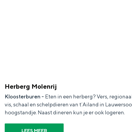
c
t
h
t
o
e
e
t
n
e
h
S
r
e
i
t
E
e
a
n
z
a
g
u
l
l
r
Herberg Molenrij
H
i
d
Kloosterburen -
Eten in een herberg? Vers, regionaa
u
s
e
vis, schaal en schelpdieren van t´Ailand in Lauwerso
i
h
u
hoogstandje. Naast dineren kun je er ook logeren.
d
p
t
i
a
s
LEES MEER