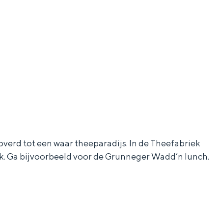
aan de Waddenzee, midden in het groen of bij een schattig
overd tot een waar theeparadijs. In de Theefabriek
ok. Ga bijvoorbeeld voor de Grunneger Wadd’n lunch.