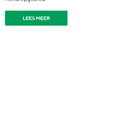
n
d
LEES MEER
s