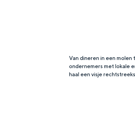
g
e
DIT IS GRONINGEN
Van dineren in een molen t
ondernemers met lokale en
haal een visje rechtstreeks
In Groningen ligt het allemaal opv
eeuwenoud verleden.
Stad
Provincie