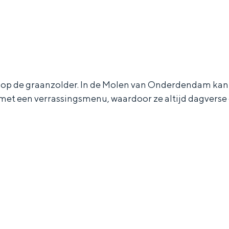
p de graanzolder. In de Molen van Onderdendam kan he
met een verrassingsmenu, waardoor ze altijd dagverse 
Bijzonder overnachten
. Van slapen in een voormalige graanzolder van een molen tot overnach