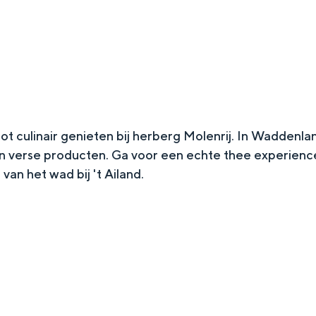
ot culinair genieten bij herberg Molenrij. In Waddenl
 verse producten. Ga voor een echte thee experience
 van het wad bij 't Ailand.
Top 10 bezienswaardighed
allend dicht bij elkaar. De levendigheid van de stad, de stilte van ee