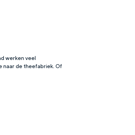
and werken veel
 naar de theefabriek. Of
en
n hofje, de weidsheid van het ommeland en de sporen van een