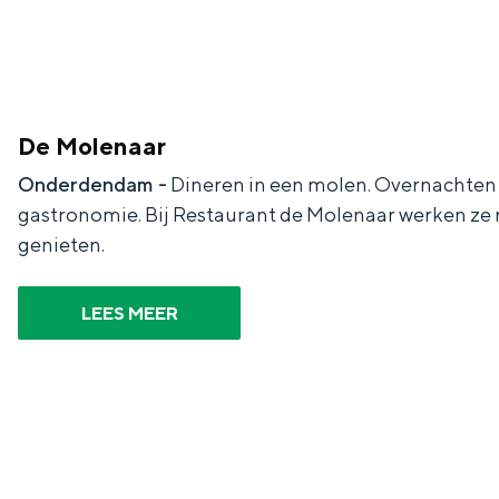
Waddenkust
Natuurgebieden
De Molenaar
WAT TE DOEN
Onderdendam -
Dineren in een molen. Overnachten o
gastronomie. Bij Restaurant de Molenaar werken ze 
genieten.
LEES MEER
Overnachten was nog nooit zo leuk