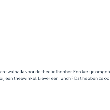
Dagtripjes zonder auto
veranderlijke landschap. Binen een mum van tijd sta je vanuit de stad 
 echt walhalla voor de theeliefhebber. Een kerkje omget
bij een theewinkel. Liever een lunch? Dat hebben ze o