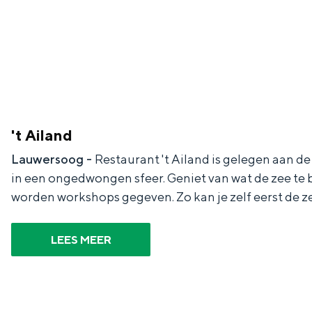
Fietsen
Wandelen
Eten & drinken
Winkelen
Overnachten
Met kinderen
't Ailand
Theater, muziek en musea
Lauwersoog -
Restaurant 't Ailand is gelegen aan 
in een ongedwongen sfeer. Geniet van wat de zee te bi
REISIDEEËN
worden workshops gegeven. Zo kan je zelf eerst de zee
Een week in Stad en Ommel
Een dag op pad in Groninge
LEES MEER