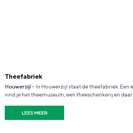
De rijkdom van Groningen is haar 
wierdedorp.
Lunchen in de stad
Theefabriek
Naar het museum
Houwerzijl -
In Houwerzijl staat de theefabriek. Een
vind je het theemuseum, een theeschenkerij en daar
S
n
nl
e
l
Nederlands
LEES MEER
l
G
G
English
en
Deutsch
de
e
o
e