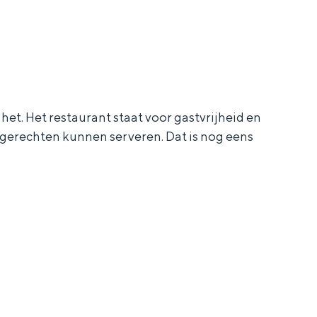
t. Het restaurant staat voor gastvrijheid en
gerechten kunnen serveren. Dat is nog eens
ten in een iglo van stro: Groningen biedt voor ieder wat wils.