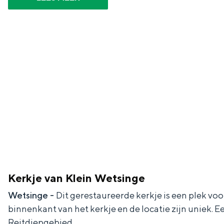
g
g
c
e
e
h
t
e
a
n
a
S
l
e
:
i
N
t
e
e
d
e
Kerkje van Klein Wetsinge
r
Wetsinge -
Dit gerestaureerde kerkje is een plek vo
l
binnenkant van het kerkje en de locatie zijn uniek.
a
Reitdiepgebied.