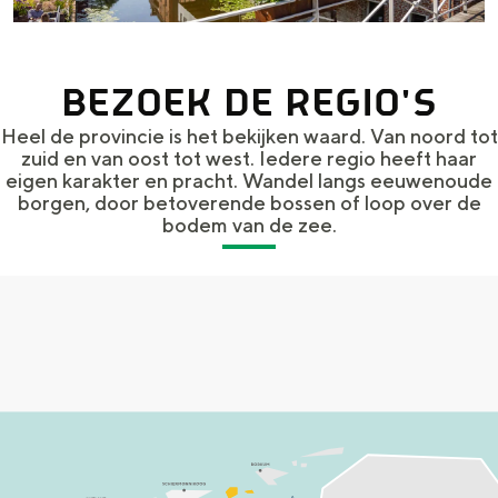
a
n
a
S
l
e
BEZOEK DE REGIO'S
:
i
Heel de provincie is het bekijken waard. Van noord tot
N
zuid en van oost tot west. Iedere regio heeft haar
t
eigen karakter en pracht. Wandel langs eeuwenoude
e
e
borgen, door betoverende bossen of loop over de
bodem van de zee.
d
e
r
l
a
n
d
s