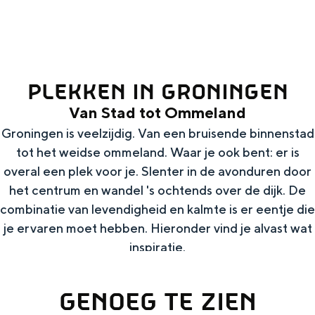
g
Wat ga jij doen?
e
Zomerwandelingen in Groningen
Zwemplekken
PLEKKEN IN GRONINGEN
Van Stad tot Ommeland
DIT IS GRONINGEN
Groningen is veelzijdig. Van een bruisende binnenstad
tot het weidse ommeland. Waar je ook bent: er is
overal een plek voor je. Slenter in de avonduren door
het centrum en wandel 's ochtends over de dijk. De
combinatie van levendigheid en kalmte is er eentje die
je ervaren moet hebben. Hieronder vind je alvast wat
inspiratie.
Top 10
GENOEG TE ZIEN
bezienswaardigheden