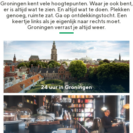
Groningen kent vele hoogtepunten. Waar je ook bent,
In Groningen ligt het allemaal opvallend
er is altijd wat te zien. En altijd wat te doen. Plekken
dicht bij elkaar. De levendigheid van de
genoeg, ruimte zat. Ga op ontdekkingstocht. Een
stad, de stilte van een hofje, de
keertje links als je eigenlijk naar rechts moet.
weidsheid van het ommeland en de
Groningen verrast je altijd weer.
sporen van een eeuwenoud verleden.
Stad
2
4
Provincie
u
Waddenkust
u
Natuurgebieden
r
24 uur in Groningen
i
WAT TE DOEN
1
n
0
G
k
r
e
o