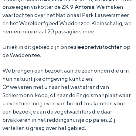
onze eigen viskotter de
ZK 9 Antonia
. We maken
s
i
v
d
s
r
d
vaartochten over het Nationaal Park Lauwersmeer
e
s
i
v
e
e
v
en het Werelderfgoed Waddenzee. Kleinschalig, we
n
s
s
i
n
n
i
nemen maximaal 20 passagiers mee.
Bijzonder overnachten
m
e
s
s
m
e
s
e
n
e
s
e
Overnachten was nog nooit zo leuk. Van
Uniek in dit gebied zijn onze
sleepnetvistochten
op
n
s
slapen in een voormalige graanzolder
de Waddenzee.
t
m
n
e
t
W
e
van een molen tot overnachten in een
d
e
m
n
d
a
n
iglo van stro: Groningen biedt voor ieder
We brengen een bezoek aan de zeehonden die u in
wat wils.
e
t
e
m
e
d
m
hun natuurlijke omgeving kunt zien.
Z
d
t
e
Z
v
e
Fietsen
Of we varen met u naar het west strand van
K
e
d
t
K
Schiermonnikoog, of naar de Engelsmanplaat waar
i
t
Wandelen
u eventueel nog even van boord zou kunnen voor
9
Z
e
d
9
s
d
Eten & drinken
een bezoekje aan de vogelwachters die daar
K
Z
e
s
e
Winkelen
bivakkeren in het reddingshuisje op palen. Zij
9
K
Z
e
Z
Overnachten
vertellen u graag over het gebied.
9
K
n
K