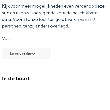
Met kinderen
Kijk voor meer mogelijkheden even verder op deze
9
m
9
Theater, muziek en musea
site en in onze vaaragenda voor de beschikbare
e
data. Voor al onze tochten geldt: varen vanaf 8
t
REISIDEEËN
personen, tenzij anders overlegd.
d
Een week in Stad en Ommeland
e
Vo…
Een dag op pad in Groningen stad
Z
Lees verder
K
9
In de buurt
Dagtripjes zonder auto