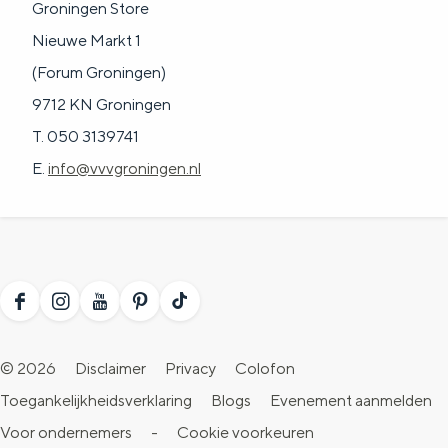
Groningen Store
Nieuwe Markt 1
(Forum Groningen)
9712 KN Groningen
T. 050 3139741
E.
info@vvvgroningen.nl
F
I
Y
P
T
a
n
o
i
i
© 2026
Disclaimer
Privacy
Colofon
c
s
u
n
k
Toegankelijkheidsverklaring
Blogs
Evenement aanmelden
e
t
T
t
T
Voor ondernemers
-
Cookie voorkeuren
b
a
u
e
o