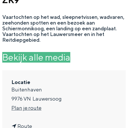
ZK9
g
Wat ga jij doen?
e
Vaartochten op het wad, sleepnetvissen, wadvaren,
Zomerwandelingen in Groningen
zeehonden spotten en een bezoek aan
Zwemplekken
Schiermonnikoog, een landing op een zandplaat.
Vaartochten op het Lauwersmeer en in het
Reitdiepgebied.
DIT IS GRONINGEN
Bekijk alle media
Locatie
Buitenhaven
9976 VN
Lauwersoog
n
Plan je route
Top 10
a
bezienswaardigheden
n
a
Route