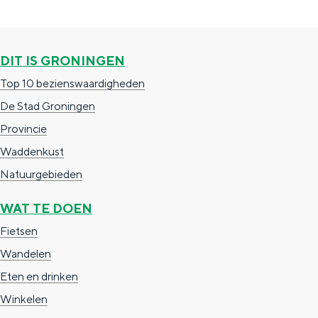
a
n
a
S
l
e
DIT IS GRONINGEN
:
i
Top 10 bezienswaardigheden
N
t
De Stad Groningen
e
e
Provincie
d
Waddenkust
e
Natuurgebieden
r
WAT TE DOEN
l
Fietsen
a
Wandelen
n
Eten en drinken
d
Winkelen
s