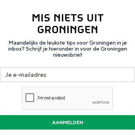
e
h
S
r
e
i
MIS NIETS UIT
t
E
e
GRONINGEN
a
n
z
Maandelijks de leukste tips voor Groningen in je
a
g
u
inbox? Schrijf je hieronder in voor de Groningen
l
l
r
nieuwsbrief
H
i
d
u
s
e
i
h
u
d
p
t
i
a
s
g
g
c
e
e
h
t
e