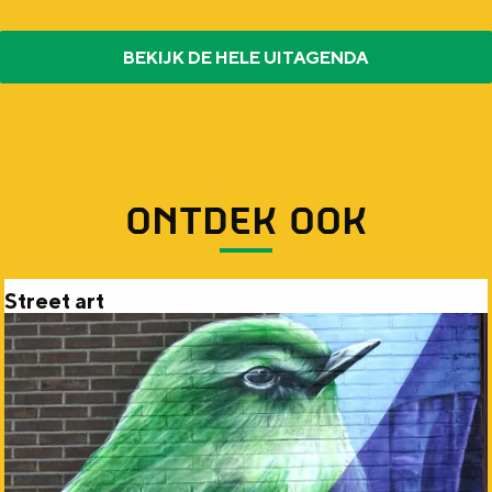
BEKIJK DE HELE UITAGENDA
ONTDEK OOK
Street art
S
t
r
e
e