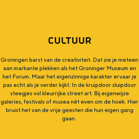
g
Wat ga jij doen?
e
Zomerwandelingen in Groningen
Zwemplekken
CULTUUR
DIT IS GRONINGEN
Groningen barst van de creativiteit. Dat zie je meteen
aan markante plekken als het Groninger Museum en
het Forum. Maar het eigenzinnige karakter ervaar je
pas echt als je verder kijkt. In de kruipdoor sluipdoor
steegjes vol kleurrijke street art. Bij eigenwijze
galeries, festivals of musea nét even om de hoek. Hier
bruist het van de vrije geesten die hun eigen gang
gaan.
Top 10
bezienswaardigheden