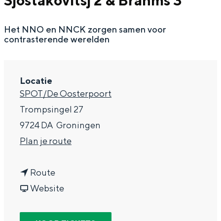
Sjostakovitsj 2 & Brahms 3
g
Wat ga jij doen?
e
Het NNO en NNCK zorgen samen voor
Zomerwandelingen in Groningen
contrasterende werelden
Zwemplekken
DIT IS GRONINGEN
Locatie
SPOT/De Oosterpoort
Trompsingel 27
9724 DA
Groningen
n
Plan je route
a
n
a
Route
a
v
r
Website
Top 10
a
a
N
bezienswaardigheden
r
n
o