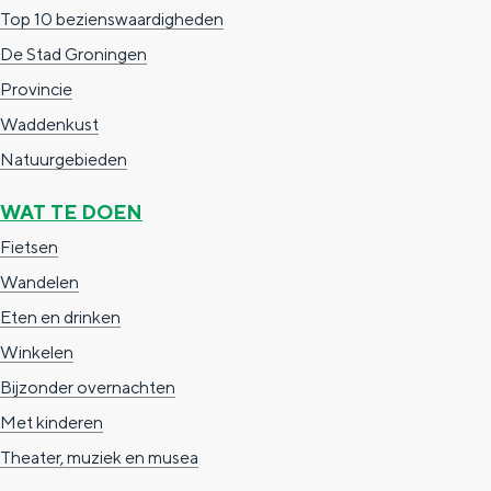
a
n
Top 10 bezienswaardigheden
a
S
De Stad Groningen
l
e
Provincie
:
i
Waddenkust
N
t
Natuurgebieden
e
e
WAT TE DOEN
d
Fietsen
e
Wandelen
r
Eten en drinken
l
Winkelen
a
Bijzonder overnachten
n
Met kinderen
d
Theater, muziek en musea
s