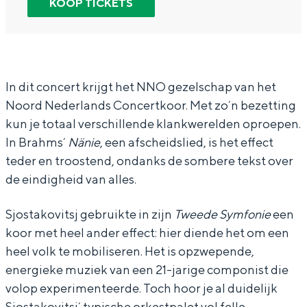
KOOP TICKETS
In Groningen ligt het allemaal opvallend
N
N
o
dicht bij elkaar. De levendigheid van de
o
o
r
stad, de stilte van een hofje, de
weidsheid van het ommeland en de
o
o
d
sporen van een eeuwenoud verleden.
r
r
N
In dit concert krijgt het NNO gezelschap van het
Stad
Noord Nederlands Concertkoor. Met zo´n bezetting
d
d
e
kun je totaal verschillende klankwerelden oproepen.
Provincie
N
N
d
In Brahms´
Nänie
, een afscheidslied, is het effect
Waddenkust
e
e
e
teder en troostend, ondanks de sombere tekst over
Natuurgebieden
d
d
r
de eindigheid van alles.
e
e
l
Sjostakovitsj gebruikte in zijn
Tweede Symfonie
een
r
r
a
WAT TE DOEN
koor met heel ander effect: hier diende het om een
l
l
n
heel volk te mobiliseren. Het is opzwepende,
a
a
d
energieke muziek van een 21-jarige componist die
n
n
s
volop experimenteerde. Toch hoor je al duidelijk
d
d
O
Sjostakovitsj´ typische orkestpalet vol felle