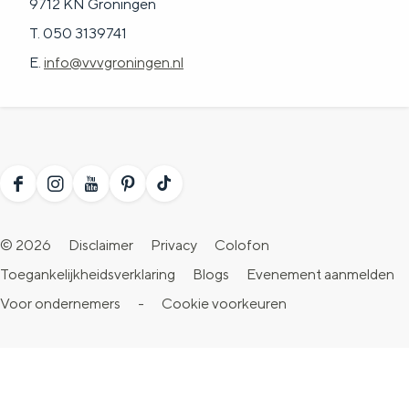
9712 KN Groningen
T. 050 3139741
E.
info@vvvgroningen.nl
F
I
Y
P
T
a
n
o
i
i
© 2026
Disclaimer
Privacy
Colofon
c
s
u
n
k
Toegankelijkheidsverklaring
Blogs
Evenement aanmelden
e
t
T
t
T
Voor ondernemers
-
Cookie voorkeuren
b
a
u
e
o
o
g
b
r
k
o
r
e
e
V
k
a
V
s
i