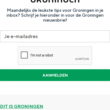
e
h
S
Maandelijks de leukste tips voor Groningen in je
r
e
i
inbox? Schrijf je hieronder in voor de Groningen
t
E
e
nieuwsbrief
a
n
z
a
g
u
l
l
r
H
i
d
u
s
e
i
h
u
d
p
t
i
a
s
g
g
c
e
e
h
t
e
DIT IS GRONINGEN