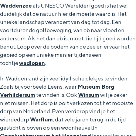
Met kinderen
Waddenzee
als UNESCO Werelderfgoed is het wel
Theater, muziek en musea
duidelijk dat de natuur hier de moeite waard is. Het
unieke landschap verandert van dag tot dag. Een
voortdurende golfbeweging, van eb naar vloed en
REISIDEEËN
andersom. Als het dan eb is, moet die tijd goed worden
Een week in Stad en Ommeland
benut. Loop over de bodem van de zee en ervaar het
Een dag op pad in Groningen stad
gebied op een unieke manier tijdens een
tochtje
wadlopen
.
In Waddenland zijn veel idyllische plekjes te vinden.
Zoals bijvoorbeeld Leens, waar
Museum Borg
Verhildersum
te vinden is. Ook
Winsum
wil je zeker
niet missen. Het dorp is ooit verkozen tot het mooiste
dorp van Nederland. Even verderop vind je het
wierdedorp
Warffum
, dat vele jaren terug in de tijd
Dagtripjes zonder auto
gesticht is boven op een woonheuvel.In
Openluchtmuseum het Hoogeland
leer je alles over