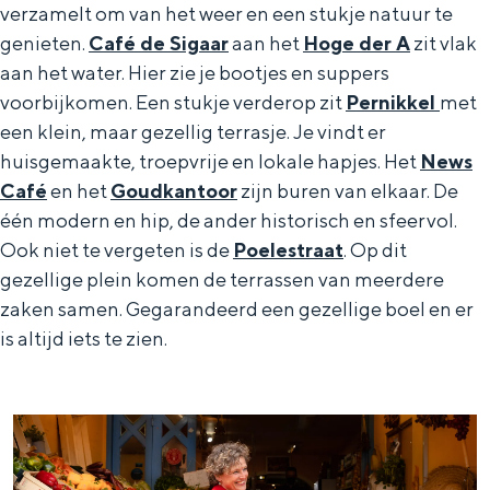
verzamelt om van het weer en een stukje natuur te
genieten.
Café de Sigaar
aan het
Hoge der A
zit vlak
aan het water. Hier zie je bootjes en suppers
voorbijkomen. Een stukje verderop zit
Pernikkel
met
een klein, maar gezellig terrasje. Je vindt er
huisgemaakte, troepvrije en lokale hapjes. Het
News
Café
en het
Goudkantoor
zijn buren van elkaar. De
één modern en hip, de ander historisch en sfeervol.
Ook niet te vergeten is de
Poelestraat
. Op dit
gezellige plein komen de terrassen van meerdere
zaken samen. Gegarandeerd een gezellige boel en er
is altijd iets te zien.
W
i