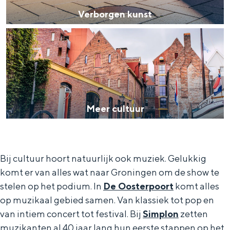
o
u
Verborgen kunst
r
s
M
g
e
e
e
u
e
n
m
r
k
c
u
Meer cultuur
u
n
l
s
t
t
Bij cultuur hoort natuurlijk ook muziek. Gelukkig
u
komt er van alles wat naar Groningen om de show te
u
stelen op het podium. In
De Oosterpoort
komt alles
op muzikaal gebied samen. Van klassiek tot pop en
r
van intiem concert tot festival. Bij
Simplon
zetten
muzikanten al 40 jaar lang hun eerste stappen op het