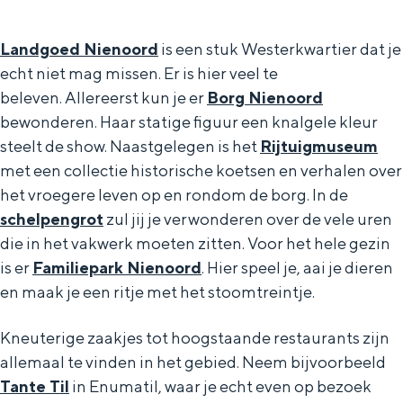
-
H
Landgoed Nienoord
is een stuk Westerkwartier dat je
u
echt niet mag missen. Er is hier veel te
m
beleven. Allereerst kun je er
Borg Nienoord
bewonderen. Haar statige figuur een knalgele kleur
s
steelt de show. Naastgelegen is het
Rijtuigmuseum
t
met een collectie historische koetsen en verhalen over
e
het vroegere leven op en rondom de borg. In de
r
schelpengrot
zul jij je verwonderen over de vele uren
l
die in het vakwerk moeten zitten. Voor het hele gezin
a
is er
Familiepark Nienoord
. Hier speel je, aai je dieren
en maak je een ritje met het stoomtreintje.
n
d
Kneuterige zaakjes tot hoogstaande restaurants zijn
allemaal te vinden in het gebied. Neem bijvoorbeeld
Tante Til
in Enumatil, waar je echt even op bezoek