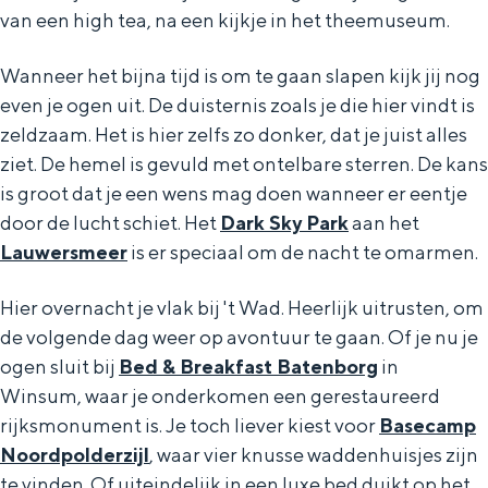
van een high tea, na een kijkje in het theemuseum.
Wanneer het bijna tijd is om te gaan slapen kijk jij nog
even je ogen uit. De duisternis zoals je die hier vindt is
zeldzaam. Het is hier zelfs zo donker, dat je juist alles
ziet. De hemel is gevuld met ontelbare sterren. De kans
is groot dat je een wens mag doen wanneer er eentje
door de lucht schiet. Het
Dark Sky Park
aan het
Lauwersmeer
is er speciaal om de nacht te omarmen.
Hier overnacht je vlak bij 't Wad. Heerlijk uitrusten, om
de volgende dag weer op avontuur te gaan. Of je nu je
ogen sluit bij
Bed & Breakfast Batenborg
in
Winsum, waar je onderkomen een gerestaureerd
rijksmonument is. Je toch liever kiest voor
Basecamp
Noordpolderzijl
, waar vier knusse waddenhuisjes zijn
te vinden. Of uiteindelijk in een luxe bed duikt op het