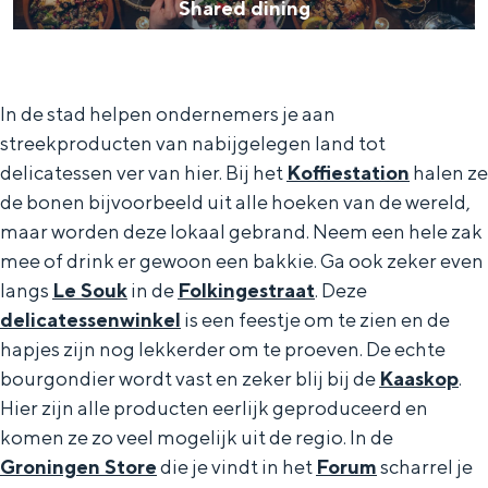
Shared dining
d
d
i
In de stad helpen ondernemers je aan
n
streekproducten van nabijgelegen land tot
i
delicatessen ver van hier. Bij het
Koffiestation
halen ze
de bonen bijvoorbeeld uit alle hoeken van de wereld,
n
maar worden deze lokaal gebrand. Neem een hele zak
g
mee of drink er gewoon een bakkie. Ga ook zeker even
langs
Le Souk
in de
Folkingestraat
. Deze
delicatessenwinkel
is een feestje om te zien en de
hapjes zijn nog lekkerder om te proeven. De echte
bourgondier wordt vast en zeker blij bij de
Kaaskop
.
Hier zijn alle producten eerlijk geproduceerd en
komen ze zo veel mogelijk uit de regio. In de
Groningen Store
die je vindt in het
Forum
scharrel je