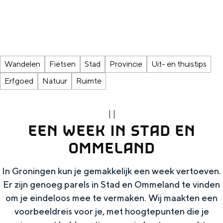
g
Wat ga jij doen?
e
Zomerwandelingen in Groningen
Zwemplekken
Wandelen
Fietsen
Stad
Provincie
Uit- en thuistips
DIT IS GRONINGEN
Erfgoed
Natuur
Ruimte
|
|
EEN WEEK IN STAD EN
OMMELAND
In Groningen kun je gemakkelijk een week vertoeven.
Er zijn genoeg parels in Stad en Ommeland te vinden
om je eindeloos mee te vermaken. Wij maakten een
Top 10
bezienswaardigheden
voorbeeldreis voor je, met hoogtepunten die je