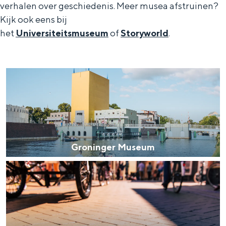
verhalen over geschiedenis. Meer musea afstruinen?
Kijk ook eens bij
het
Universiteitsmuseum
of
Storyworld
.
G
r
o
n
i
Groninger Museum
n
V
g
e
e
r
r
b
M