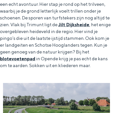
een echt avontuur. Hier stap je rond op het trilveen,
waarbij je de grond letterlijk voelt trillen onder je
schoenen. De sporen van turfstekers zijn nog altijd te
zien. Vlak bij Trimunt ligt de
Jilt Dijksheide
, het enige
overgebleven heideveld in de regio. Hier vind je
pingo’s die uit de laatste ijstijd stammen. Ook kom je
er landgeiten en Schotse Hooglanders tegen. Kun je
geen genoeg van de natuur krijgen? Bij het
blotevoetenpad
in Opende krijg je pas echt de kans
om te aarden. Sokken uit en kliederen maar.
N
a
t
u