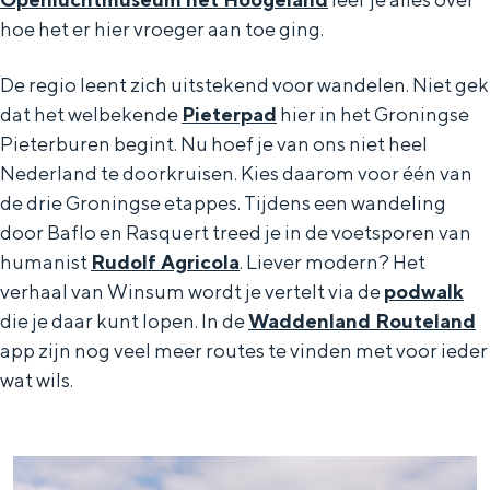
De rijkdom van Groningen is haar
hoe het er hier vroeger aan toe ging.
veranderlijke landschap. Binen een mum
van tijd sta je vanuit de stad aan de
Waddenzee, midden in het groen of bij
De regio leent zich uitstekend voor wandelen. Niet gek
een schattig wierdedorp.
dat het welbekende
Pieterpad
hier in het Groningse
Pieterburen begint. Nu hoef je van ons niet heel
Lunchen in de stad
Nederland te doorkruisen. Kies daarom voor één van
Naar het museum
de drie Groningse etappes. Tijdens een wandeling
door Baflo en Rasquert treed je in de voetsporen van
S
n
humanist
Rudolf Agricola
. Liever modern? Het
nl
verhaal van Winsum wordt je vertelt via de
podwalk
e
l
Nederlands
die je daar kunt lopen. In de
Waddenland Routeland
l
G
G
English
en
Deutsch
de
app zijn nog veel meer routes te vinden met voor ieder
e
o
e
wat wils.
c
t
h
t
o
e
e
t
n
W