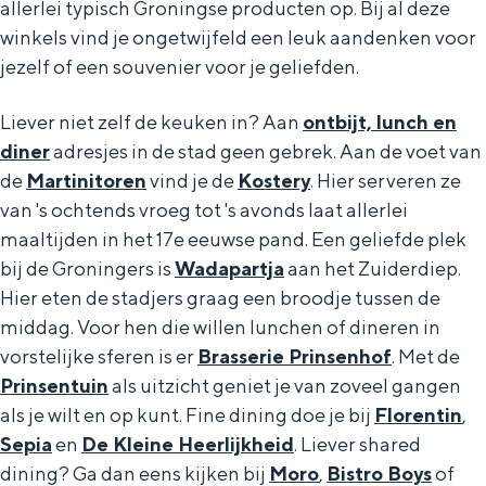
allerlei typisch Groningse producten op. Bij al deze
winkels vind je ongetwijfeld een leuk aandenken voor
jezelf of een souvenier voor je geliefden.
Liever niet zelf de keuken in? Aan
ontbijt, lunch en
diner
adresjes in de stad geen gebrek. Aan de voet van
de
Martinitoren
vind je de
Kostery
. Hier serveren ze
van 's ochtends vroeg tot 's avonds laat allerlei
maaltijden in het 17e eeuwse pand. Een geliefde plek
bij de Groningers is
Wadapartja
aan het Zuiderdiep.
Hier eten de stadjers graag een broodje tussen de
middag. Voor hen die willen lunchen of dineren in
vorstelijke sferen is er
Brasserie Prinsenhof
. Met de
Prinsentuin
als uitzicht geniet je van zoveel gangen
als je wilt en op kunt. Fine dining doe je bij
Florentin
,
Sepia
en
De Kleine Heerlijkheid
. Liever shared
dining? Ga dan eens kijken bij
Moro
,
Bistro Boys
of