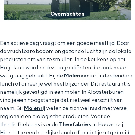
a
n
n
Overnachten
a
S
a
l
e
c
:
i
h
N
Een actieve dag vraagt om een goede maaltijd. Door
t
t
de vruchtbare bodem en gezonde lucht zijn de lokale
e
e
e
producten om van te smullen. In de keukens op het
d
Hogeland worden deze ingrediënten dan ook maar
n
e
wat graag gebruikt. Bij de
Molenaar
in Onderdendam
r
lunch of dineer je wel heel bijzonder. Dit restaurant is
l
namelijk gevestigd in een molen.In Kloosterburen
vind je een hoogstandje dat niet veel verschilt van
a
naam. Bij
Molenrij
weten ze zich wel raad met verse,
n
regionale en biologische producten. Voor de
d
theeliefhebbers is er de
Theefabriek
in Houwerzijl.
s
Hier eet je een heerlijke lunch of geniet je uitgebreid