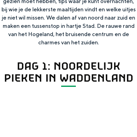
gezien moet hebben, tips waar je kunt overnachten,
In Groningen ligt het allemaal opvallend
bij wie je de lekkerste maaltijden vindt en welke uitjes
dicht bij elkaar. De levendigheid van de
je niet wil missen. We dalen af van noord naar zuid en
stad, de stilte van een hofje, de
maken een tussenstop in hartje Stad. De rauwe rand
weidsheid van het ommeland en de
sporen van een eeuwenoud verleden.
van het Hogeland, het bruisende centrum en de
charmes van het zuiden.
Stad
Provincie
DAG 1: NOORDELIJK
Waddenkust
PIEKEN IN WADDENLAND
Natuurgebieden
WAT TE DOEN