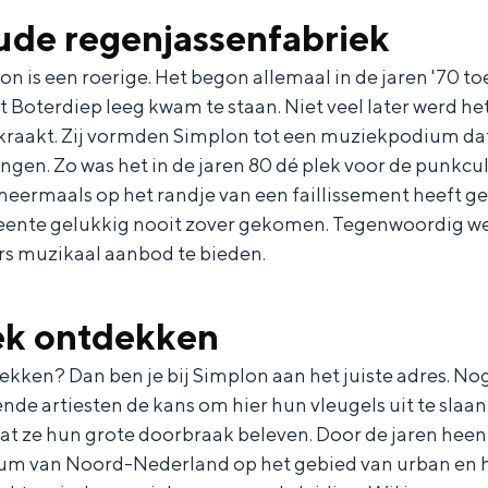
ude regenjassenfabriek
n is een roerige. Het begon allemaal in de jaren '70 t
 Boterdiep leeg kwam te staan. Niet veel later werd h
ekraakt. Zij vormden Simplon tot een muziekpodium d
gen. Zo was het in de jaren 80 dé plek voor de punkcu
eermaals op het randje van een faillissement heeft ges
eente gelukkig nooit zover gekomen. Tegenwoordig 
rs muzikaal aanbod te bieden.
k ontdekken
and
n stad
kken? Dan ben je bij Simplon aan het juiste adres. Nog 
 artiesten de kans om hier hun vleugels uit te slaan. H
at ze hun grote doorbraak beleven. Door de jaren heen
um van Noord-Nederland op het gebied van urban en h