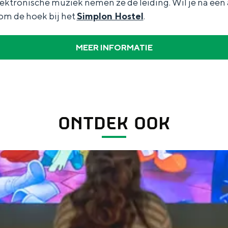
ektronische muziek nemen ze de leiding. Wil je na een
om de hoek bij het
Simplon Hostel
.
MEER INFORMATIE
Dagtripjes zonder auto
veranderlijke landschap. Binen een mum van tijd sta je vanuit de stad 
ONTDEK OOK