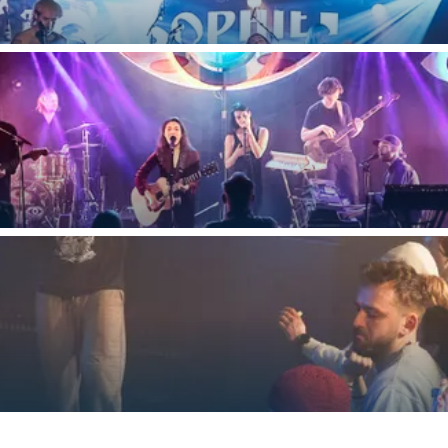
Bijzonder overnachten
. Van slapen in een voormalige graanzolder van een molen tot overnach