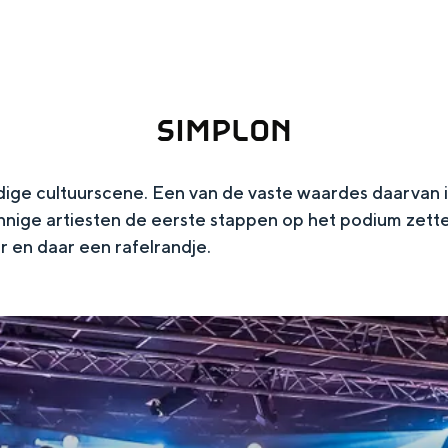
SIMPLON
ige cultuurscene. Een van de vaste waardes daarvan i
nnige artiesten de eerste stappen op het podium zette
 en daar een rafelrandje.​
Top 10 bezienswaardighed
allend dicht bij elkaar. De levendigheid van de stad, de stilte van ee