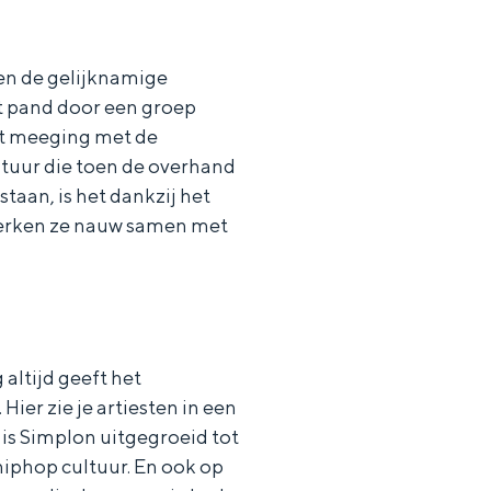
oen de gelijknamige
et pand door een groep
at meeging met de
ltuur die toen de overhand
taan, is het dankzij het
werken ze nauw samen met
altijd geeft het
ier zie je artiesten in een
 is Simplon uitgegroeid tot
iphop cultuur. En ook op