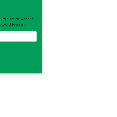
k zijn om de website
akkoord te gaan.
zomervakantie. Wat ga jij doen?