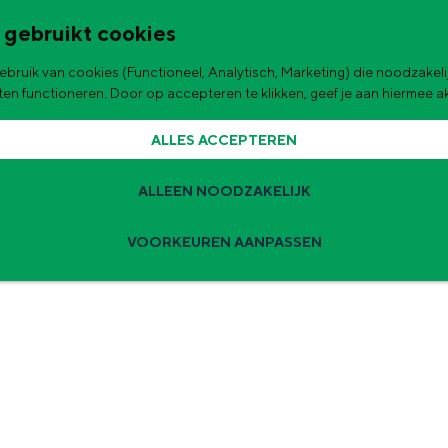
 gebruikt cookies
bruik van cookies (Functioneel, Analytisch, Marketing) die noodzakelij
de stad
aten functioneren. Door op accepteren te klikken, geef je aan hiermee 
ALLES ACCEPTEREN
ALLEEN NOODZAKELIJK
VOORKEUREN AANPASSEN
Zomervakantie tips
 zijn de leukste uitjes voor kinderen in Stad en Ommeland voor deze 
ingen