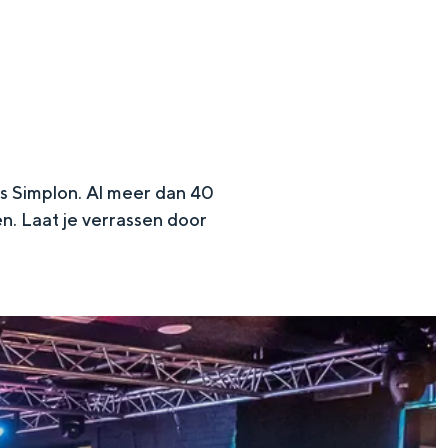
s Simplon. Al meer dan 40
n. Laat je verrassen door
en
n hofje, de weidsheid van het ommeland en de sporen van een