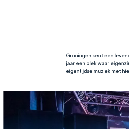
g
e
DIT IS GRONINGEN
Groningen kent een levend
jaar een plek waar eigenzi
eigentijdse muziek met hier
In Groningen ligt het allemaal opv
eeuwenoud verleden.
Stad
Provincie