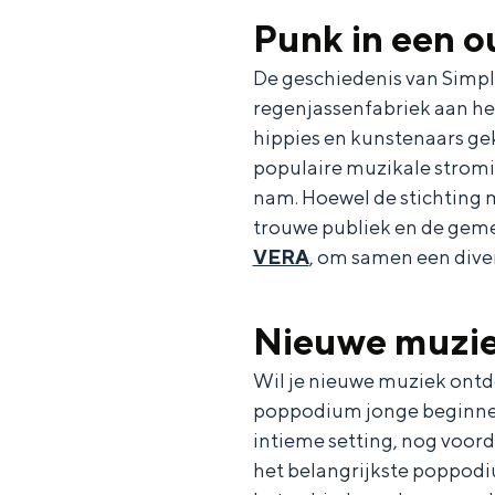
Fietsen
Punk in een o
Wandelen
De geschiedenis van Simplo
Eten & drinken
regenjassenfabriek aan het
Winkelen
hippies en kunstenaars g
Overnachten
populaire muzikale stromin
nam. Hoewel de stichting m
Met kinderen
trouwe publiek en de gem
Theater, muziek en musea
VERA
, om samen een dive
REISIDEEËN
Nieuwe muzie
Een week in Stad en Ommel
Een dag op pad in Groninge
Wil je nieuwe muziek ontde
poppodium jonge beginnende
intieme setting, nog voord
het belangrijkste poppodi