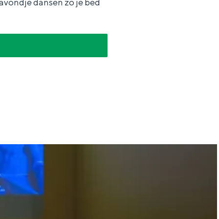
 avondje dansen zo je bed
aan de Waddenzee, midden in het groen of bij een schattig