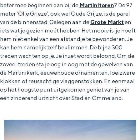
De rijkdom van Groningen is haar
beter mee beginnen dan bij de
Martinitoren
? De 97
veranderlijke landschap. Binen een mum
meter ‘Olle Grieze’, ook wel Oude Grijze, is de parel
van tijd sta je vanuit de stad aan de
van de binnenstad. Gelegen aan de
Grote Markt
en
Waddenzee, midden in het groen of bij
een schattig wierdedorp.
iets wat je gezien moét hebben. Het mooie is: je hoeft
hem niet enkel van een afstandje te bewonderen. Je
Lunchen in de stad
kan hem namelijk zelf beklimmen. De bijna 300
Naar het museum
treden wachten op je. Je inzet wordt beloond. Om de
zoveel treden sta je oog in oog met de gewelven van
de Martinikerk, eeuwenoude ornamenten, loeizware
S
n
nl
klokken of reusachtige vlaggenstokken. En eenmaal
e
l
Nederlands
op het hoogste punt uitgekomen geniet van je van
l
G
G
English
en
Deutsch
de
een zinderend uitzicht over Stad en Ommeland.
e
o
e
c
t
h
t
o
e
e
t
n