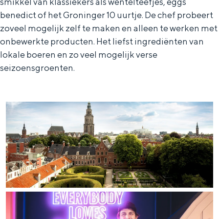
smikkel van klassiekers als wentelteefjes, eggs
benedict of het Groninger 10 uurtje. De chef probeert
zoveel mogelijk zelf te maken en alleen te werken met
onbewerkte producten. Het liefst ingrediënten van
Bijzonder overnachten
lokale boeren en zo veel mogelijk verse
seizoensgroenten.
Overnachten was nog nooit zo leuk. Van
slapen in een voormalige graanzolder
van een molen tot overnachten in een
iglo van stro: Groningen biedt voor ieder
wat wils.
Fietsen
Wandelen
Eten & drinken
Winkelen
Overnachten