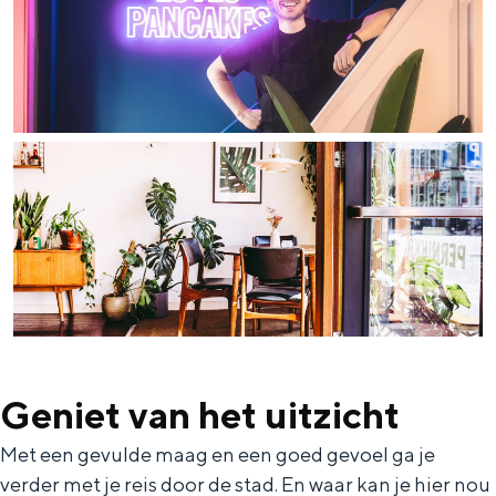
Met kinderen
Theater, muziek en musea
REISIDEEËN
Een week in Stad en Ommeland
Een dag op pad in Groningen stad
Geniet van het uitzicht
Met een gevulde maag en een goed gevoel ga je
Dagtripjes zonder auto
verder met je reis door de stad. En waar kan je hier nou