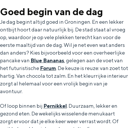
In Groningen ligt het allemaal opvallend
Goed begin van de dag
dicht bij elkaar. De levendigheid van de
stad, de stilte van een hofje, de
Je dag begint altijd goed in Groningen. En een lekker
weidsheid van het ommeland en de
ontbijt hoort daar natuurlijk bij. De stad staat al vroeg
sporen van een eeuwenoud verleden.
op, waardoor je op vele plekken terecht kan voor de
Stad
eerste maaltijd van de dag. Wil je net even wat anders
Provincie
dan anders? Kies bijvoorbeeld voor een overheerlijke
pancake van
Blue Bananas
, gelegen aan de voet van
Waddenkust
het futuristische
Forum
. De keuze is reuze: van zoet tot
Natuurgebieden
hartig. Van chocola tot zalm. En het kleurrijke interieur
zorgt al helemaal voor een vrolijk begin van je
WAT TE DOEN
avontuur.
Of loop binnen bij
Pernikkel
. Duurzaam, lekker en
gezond eten. De wekelijks wisselende menukaart
zorgt ervoor dat je elke keer weer verrast wordt. Of