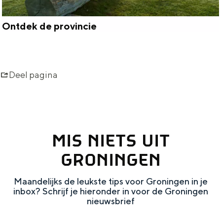
c
h
Ontdek de provincie
O
t
n
e
t
n
Deel pagina
d
e
k
d
MIS NIETS UIT
e
GRONINGEN
p
r
Maandelijks de leukste tips voor Groningen in je
inbox? Schrijf je hieronder in voor de Groningen
o
nieuwsbrief
v