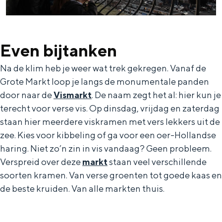
a
n
a
S
l
e
Even bijtanken
:
i
Na de klim heb je weer wat trek gekregen. Vanaf de
N
t
Grote Markt loop je langs de monumentale panden
e
e
door naar de
Vismarkt
. De naam zegt het al: hier kun je
d
terecht voor verse vis. Op dinsdag, vrijdag en zaterdag
e
staan hier meerdere viskramen met vers lekkers uit de
r
zee. Kies voor kibbeling of ga voor een oer-Hollandse
haring. Niet zo’n zin in vis vandaag? Geen probleem.
l
Verspreid over deze
markt
staan veel verschillende
a
soorten kramen. Van verse groenten tot goede kaas en
n
de beste kruiden. Van alle markten thuis.
d
s