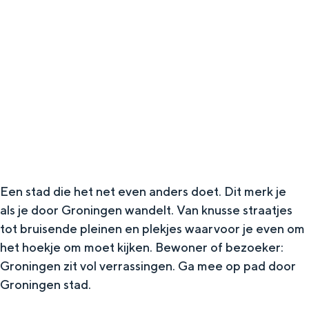
g
Wat ga jij doen?
e
Zomerwandelingen in Groningen
Zwemplekken
DIT IS GRONINGEN
Een stad die het net even anders doet. Dit merk je
als je door Groningen wandelt. Van knusse straatjes
tot bruisende pleinen en plekjes waarvoor je even om
het hoekje om moet kijken. Bewoner of bezoeker:
Groningen zit vol verrassingen. Ga mee op pad door
Top 10
Groningen stad.
bezienswaardigheden