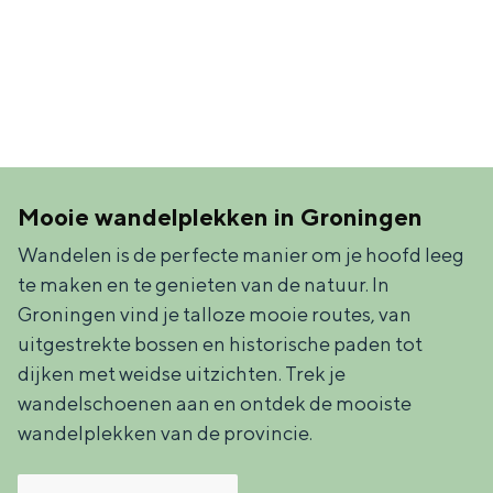
e
e
h
S
r
e
i
t
E
e
a
n
z
a
g
u
l
l
r
Mooie wandelplekken in Groningen
H
i
d
Wandelen is de perfecte manier om je hoofd leeg
u
s
e
te maken en te genieten van de natuur. In
i
h
u
Groningen vind je talloze mooie routes, van
d
p
t
uitgestrekte bossen en historische paden tot
i
a
s
dijken met weidse uitzichten. Trek je
g
wandelschoenen aan en ontdek de mooiste
g
c
wandelplekken van de provincie.
e
e
h
t
e