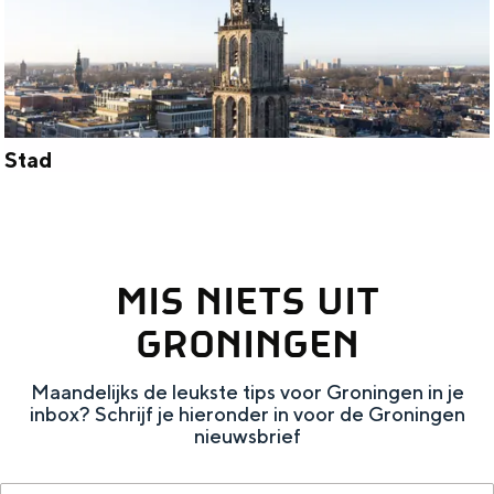
g
o
e
d
Stad
S
t
a
MIS NIETS UIT
d
GRONINGEN
Maandelijks de leukste tips voor Groningen in je
inbox? Schrijf je hieronder in voor de Groningen
nieuwsbrief