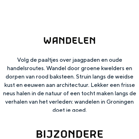
g
Wat ga jij doen?
e
Zomerwandelingen in Groningen
Zwemplekken
WANDELEN
DIT IS GRONINGEN
Volg de paaltjes over jaagpaden en oude
handelsroutes. Wandel door groene kwelders en
dorpen van rood baksteen. Struin langs de weidse
kust en eeuwen aan architectuur. Lekker een frisse
neus halen in de natuur of een tocht maken langs de
verhalen van het verleden: wandelen in Groningen
doet je goed.
Top 10
BIJZONDERE
bezienswaardigheden