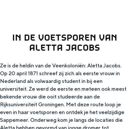
g
Wat ga jij doen?
e
Zomerwandelingen in Groningen
Zwemplekken
IN DE VOETSPOREN VAN
ALETTA JACOBS
DIT IS GRONINGEN
Ze is de heldin van de Veenkoloniën: Aletta Jacobs.
Op 20 april 1871 schreef zij zich als eerste vrouw in
Nederland als volwaardig student in bij een
universiteit. Ze werd de eerste en meteen ook meest
bekende vrouw die ooit studeerde aan de
Rijksuniversiteit Groningen. Met deze route loop je
even in haar voetsporen en ontdek je het veelzijdige
Top 10
Sappemeer. Onderweg kom je langs de locaties die
bezienswaardigheden
Aletta hebben gevormd van jonge dromer tot