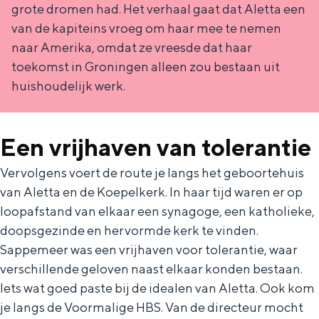
2
Met kinderen
grote dromen had. Het verhaal gaat dat Aletta een
0
Theater, muziek en musea
van de kapiteins vroeg om haar mee te nemen
2
naar Amerika, omdat ze vreesde dat haar
toekomst in Groningen alleen zou bestaan uit
6
REISIDEEËN
huishoudelijk werk.
Een week in Stad en Ommeland
Een dag op pad in Groningen stad
Een vrijhaven van tolerantie
Vervolgens voert de route je langs het geboortehuis
van Aletta en de Koepelkerk. In haar tijd waren er op
loopafstand van elkaar een synagoge, een katholieke,
doopsgezinde en hervormde kerk te vinden.
Sappemeer was een vrijhaven voor tolerantie, waar
verschillende geloven naast elkaar konden bestaan.
Iets wat goed paste bij de idealen van Aletta. Ook kom
Dagtripjes zonder auto
je langs de Voormalige HBS. Van de directeur mocht