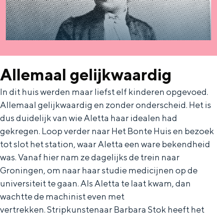
a
n
a
S
l
e
:
i
N
t
Allemaal gelijkwaardig
e
e
In dit huis werden maar liefst elf kinderen opgevoed.
d
Allemaal gelijkwaardig en zonder onderscheid. Het is
e
dus duidelijk van wie Aletta haar idealen had
r
gekregen. Loop verder naar Het Bonte Huis en bezoek
tot slot het station, waar Aletta een ware bekendheid
l
was. Vanaf hier nam ze dagelijks de trein naar
a
Groningen, om naar haar studie medicijnen op de
n
universiteit te gaan. Als Aletta te laat kwam, dan
d
wachtte de machinist even met
s
vertrekken. Stripkunstenaar Barbara Stok heeft het