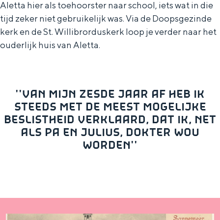
De rijkdom van Groningen is haar
Aletta hier als toehoorster naar school, iets wat in die
veranderlijke landschap. Binen een mum
tijd zeker niet gebruikelijk was. Via de Doopsgezinde
van tijd sta je vanuit de stad aan de
kerk en de St. Willibrorduskerk loop je verder naar het
Waddenzee, midden in het groen of bij
ouderlijk huis van Aletta.
een schattig wierdedorp.
Lunchen in de stad
Naar het museum
''VAN MIJN ZESDE JAAR AF HEB IK
STEEDS MET DE MEEST MOGELIJKE
S
n
BESLISTHEID VERKLAARD, DAT IK, NET
nl
ALS PA EN JULIUS, DOKTER WOU
e
l
Nederlands
WORDEN''
l
G
G
English
en
Deutsch
de
e
o
e
c
t
h
t
o
e
e
t
n