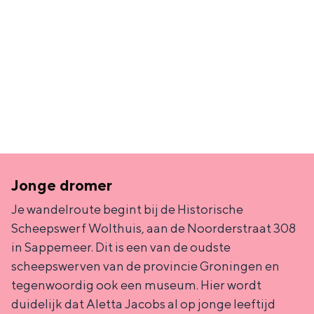
A
v
o
n
Bijzonder overnachten
d
Overnachten was nog nooit zo leuk. Van
w
slapen in een voormalige graanzolder
a
van een molen tot overnachten in een
iglo van stro: Groningen biedt voor ieder
n
wat wils.
d
Jonge dromer
Fietsen
e
Je wandelroute begint bij de Historische
Wandelen
l
Scheepswerf Wolthuis, aan de Noorderstraat 308
Eten & drinken
in Sappemeer. Dit is een van de oudste
i
scheepswerven van de provincie Groningen en
n
Winkelen
tegenwoordig ook een museum. Hier wordt
g
Overnachten
duidelijk dat Aletta Jacobs al op jonge leeftijd