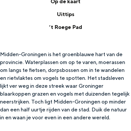
Op de kaart
O
Uittips
p
U
’t Roege Pad
d
i
’
e
t
t
k
t
Midden-Groningen is het groenblauwe hart van de
R
a
provincie. Waterplassen om op te varen, moerassen
i
o
a
om langs te fietsen, dorpsbossen om in te wandelen
p
e
r
en rietvlaktes om vogels te spotten. Het stadsleven
s
g
lijkt ver weg in deze streek waar Groninger
t
blaarkoppen grazen en vogels met duizenden tegelijk
e
neerstrijken. Toch ligt Midden-Groningen op minder
P
dan een half uurtje rijden van de stad. Duik de natuur
a
in en waan je voor even in een andere wereld.
d