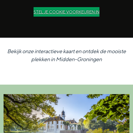
STEL JE COOKIE VOORKEUREN IN
Bekijk onze interactieve kaart en ontdek de mooiste
plekken in Midden-Groningen
F
r
a
e