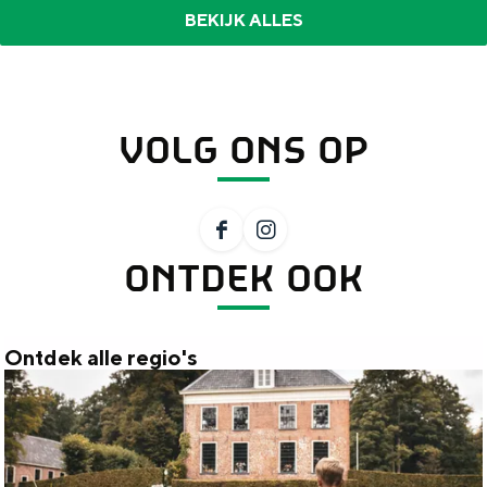
BEKIJK ALLES
VOLG ONS OP
F
I
ONTDEK OOK
a
n
c
s
e
t
Ontdek alle regio's
b
a
O
o
g
n
o
r
t