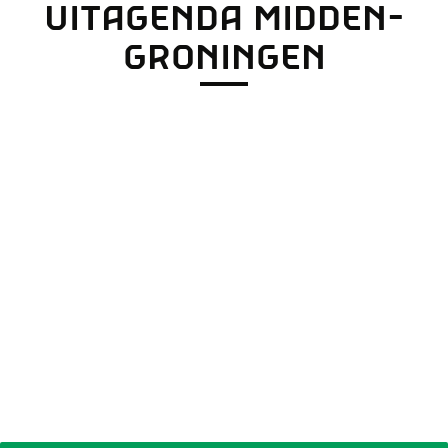
UITAGENDA MIDDEN-
r
o
GRONINGEN
p