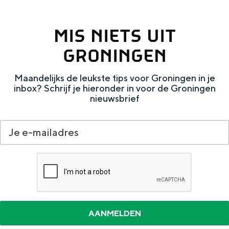
s
MIS NIETS UIT
k
a
GRONINGEN
a
Maandelijks de leukste tips voor Groningen in je
r
inbox? Schrijf je hieronder in voor de Groningen
t
nieuwsbrief