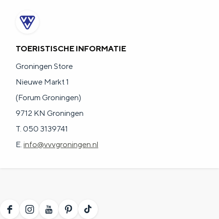
TOERISTISCHE INFORMATIE
Groningen Store
Nieuwe Markt 1
(Forum Groningen)
9712 KN Groningen
T. 050 3139741
E.
info@vvvgroningen.nl
F
I
Y
P
T