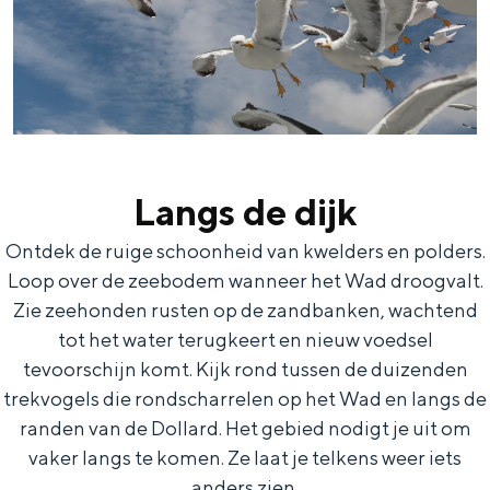
Bijzonder overnachten
Overnachten was nog nooit zo leuk. Van
slapen in een voormalige graanzolder
Langs de dijk
van een molen tot overnachten in een
iglo van stro: Groningen biedt voor ieder
Ontdek de ruige schoonheid van kwelders en polders.
wat wils.
Loop over de zeebodem wanneer het Wad droogvalt.
Zie zeehonden rusten op de zandbanken, wachtend
Fietsen
tot het water terugkeert en nieuw voedsel
Wandelen
tevoorschijn komt. Kijk rond tussen de duizenden
Eten & drinken
trekvogels die rondscharrelen op het Wad en langs de
Winkelen
randen van de Dollard. Het gebied nodigt je uit om
vaker langs te komen. Ze laat je telkens weer iets
Overnachten
anders zien.