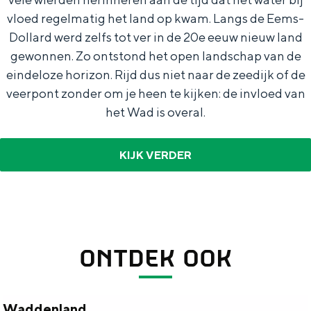
e
h
S
vloed regelmatig het land op kwam. Langs de Eems-
r
e
i
Dollard werd zelfs tot ver in de 20e eeuw nieuw land
t
E
e
gewonnen. Zo ontstond het open landschap van de
eindeloze horizon. Rijd dus niet naar de zeedijk of de
a
n
z
veerpont zonder om je heen te kijken: de invloed van
a
g
u
het Wad is overal.
l
l
r
H
i
d
KIJK VERDER
u
s
e
i
h
u
d
p
t
i
a
s
ONTDEK OOK
g
g
c
e
e
h
t
e
Waddenland