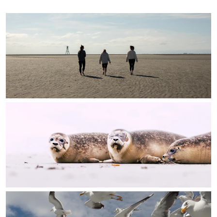
In Groningen ligt het allemaal opvallend
dicht bij elkaar. De levendigheid van de
stad, de stilte van een hofje, de
weidsheid van het ommeland en de
sporen van een eeuwenoud verleden.
Stad
Provincie
Waddenkust
Natuurgebieden
WAT TE DOEN