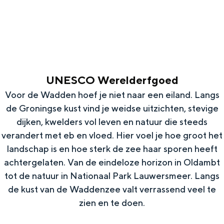
g
Wat ga jij doen?
e
Zomerwandelingen in Groningen
Zwemplekken
UNESCO Werelderfgoed
DIT IS GRONINGEN
Voor de Wadden hoef je niet naar een eiland. Langs
de Groningse kust vind je weidse uitzichten, stevige
dijken, kwelders vol leven en natuur die steeds
verandert met eb en vloed. Hier voel je hoe groot het
landschap is en hoe sterk de zee haar sporen heeft
achtergelaten. Van de eindeloze horizon in Oldambt
tot de natuur in Nationaal Park Lauwersmeer. Langs
de kust van de Waddenzee valt verrassend veel te
Top 10
zien en te doen.
bezienswaardigheden