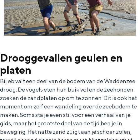
Bijzonder overnachten
Overnachten was nog nooit zo leuk. Van
Drooggevallen geulen en
slapen in een voormalige graanzolder
van een molen tot overnachten in een
platen
iglo van stro: Groningen biedt voor ieder
wat wils.
Bij eb valt een deel van de bodem van de Waddenzee
Fietsen
droog. De vogels eten hun buik vol en de zeehonden
zoeken de zandplaten op om te zonnen. Dit is ook het
Wandelen
moment om zelf een wandeling over de zeebodem te
Eten & drinken
maken. Soms sta je even stil voor een verhaal van je
Winkelen
gids, maar het grootste deel van de tijd ben je in
Overnachten
beweging. Het natte zand zuigt aan je schoenzolen,