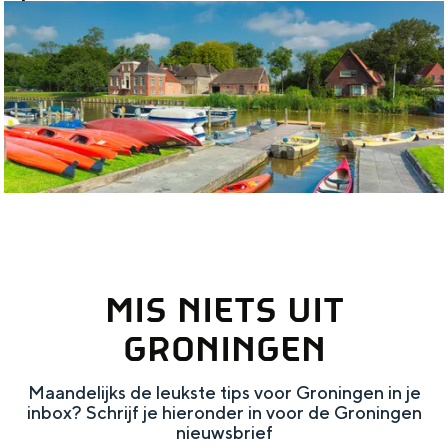
O
p
h
e
t
w
a
t
e
MIS NIETS UIT
r
GRONINGEN
Maandelijks de leukste tips voor Groningen in je
inbox? Schrijf je hieronder in voor de Groningen
nieuwsbrief