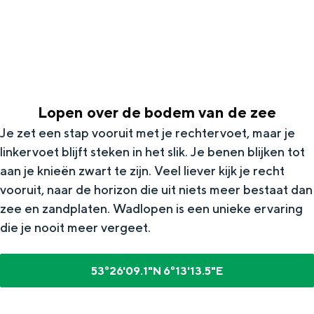
g
Wat ga jij doen?
e
Zomerwandelingen in Groningen
Zwemplekken
Lopen over de bodem van de zee
DIT IS GRONINGEN
Je zet een stap vooruit met je rechtervoet, maar je
linkervoet blijft steken in het slik. Je benen blijken tot
aan je knieën zwart te zijn. Veel liever kijk je recht
vooruit, naar de horizon die uit niets meer bestaat dan
zee en zandplaten. Wadlopen is een unieke ervaring
die je nooit meer vergeet.
53°26'09.1"N 6°13'13.5"E
Top 10
bezienswaardigheden