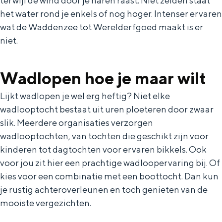
terwijl de wind door je haren raast. Niet zelden staat
Met kinderen
het water rond je enkels of nog hoger. Intenser ervaren
Theater, muziek en musea
wat de Waddenzee tot Werelderfgoed maakt is er
niet.
REISIDEEËN
Een week in Stad en Ommeland
Wadlopen hoe je maar wilt
Een dag op pad in Groningen stad
Lijkt wadlopen je wel erg heftig? Niet elke
wadlooptocht bestaat uit uren ploeteren door zwaar
slik. Meerdere organisaties verzorgen
wadlooptochten, van tochten die geschikt zijn voor
kinderen tot dagtochten voor ervaren bikkels. Ook
voor jou zit hier een prachtige wadloopervaring bij. Of
kies voor een combinatie met een boottocht. Dan kun
je rustig achteroverleunen en toch genieten van de
mooiste vergezichten.
Dagtripjes zonder auto