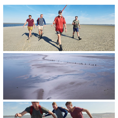
In Groningen ligt het allemaal opvallend
dicht bij elkaar. De levendigheid van de
stad, de stilte van een hofje, de
weidsheid van het ommeland en de
sporen van een eeuwenoud verleden.
Stad
Provincie
Waddenkust
Natuurgebieden
WAT TE DOEN