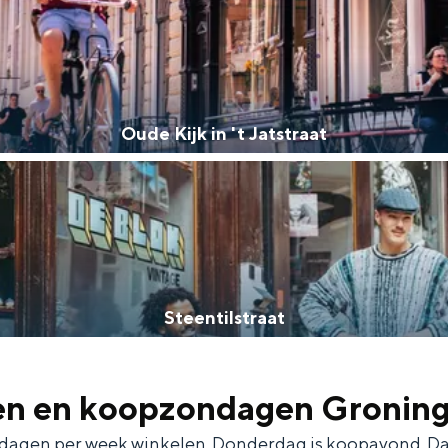
Oude Kijk in 't Jatstraat
Steentilstraat
en en koopzondagen Groning
 dagen per week winkelen. Donderdag is koopavond. Da