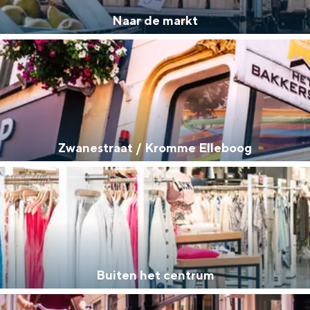
Naar de markt
Zwanestraat / Kromme Elleboog
Buiten het centrum