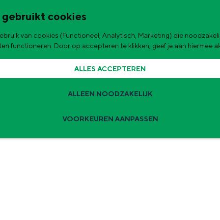
 gebruikt cookies
bruik van cookies (Functioneel, Analytisch, Marketing) die noodzakelij
de stad
aten functioneren. Door op accepteren te klikken, geef je aan hiermee 
ALLES ACCEPTEREN
ALLEEN NOODZAKELIJK
VOORKEUREN AANPASSEN
Zomervakantie tips
 zijn de leukste uitjes voor kinderen in Stad en Ommeland voor deze 
ingen