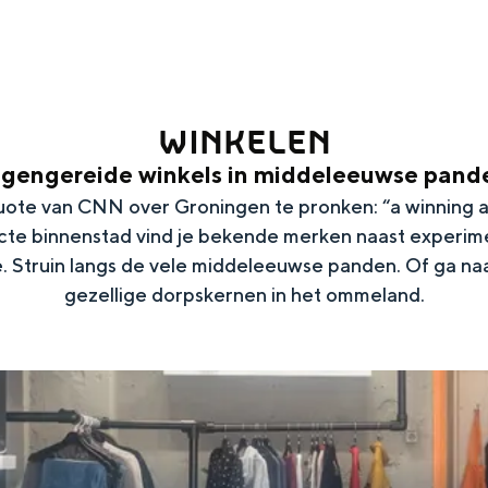
WINKELEN
igengereide winkels in middeleeuwse pand
te van CNN over Groningen te pronken: “a winning a
cte binnenstad vind je bekende merken naast experime
e. Struin langs de vele middeleeuwse panden. Of ga na
gezellige dorpskernen in het ommeland.
Top 10 bezienswaardighed
allend dicht bij elkaar. De levendigheid van de stad, de stilte van ee