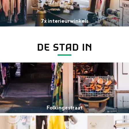
7x interieurwinkels
Dagtripjes zonder auto
DE STAD IN
veranderlijke landschap. Binen een mum van tijd sta je vanuit de stad 
Folkingestraat