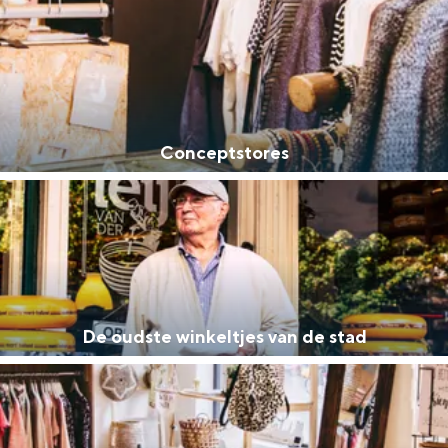
Conceptstores
and
De oudste winkeltjes van de stad
n stad