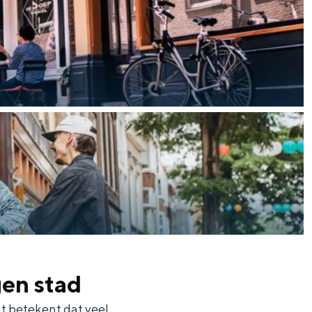
en stad
t betekent dat veel