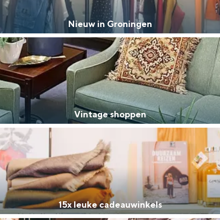
Nieuw in Groningen
Vintage shoppen
Bijzonder overnachten
. Van slapen in een voormalige graanzolder van een molen tot overnach
15x leuke cadeauwinkels