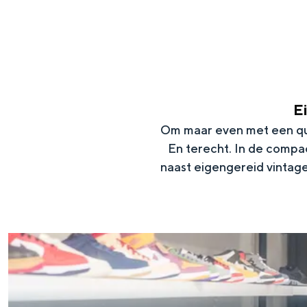
g
e
DIT IS GRONINGEN
E
Om maar even met een quo
En terecht. In de compa
naast eigengereid vintag
In Groningen ligt het allemaal opv
N
eeuwenoud verleden.
i
Stad
e
Provincie