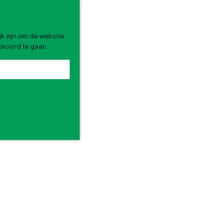
k zijn om de website
akkoord te gaan.
zomervakantie. Wat ga jij doen?