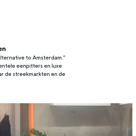
en
lternative to Amsterdam.”
ntele eenpitters en luxe
ar de streekmarkten en de
en
n hofje, de weidsheid van het ommeland en de sporen van een