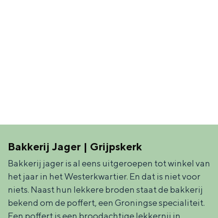
In Groningen ligt het allemaal opvallend
dicht bij elkaar. De levendigheid van de
stad, de stilte van een hofje, de
weidsheid van het ommeland en de
sporen van een eeuwenoud verleden.
Stad
Provincie
Waddenkust
Natuurgebieden
Bakkerij Jager | Grijpskerk
WAT TE DOEN
Bakkerij jager is al eens uitgeroepen tot winkel van
het jaar in het Westerkwartier. En dat is niet voor
niets. Naast hun lekkere broden staat de bakkerij
bekend om de poffert, een Groningse specialiteit.
Een poffert is een broodachtige lekkernij in