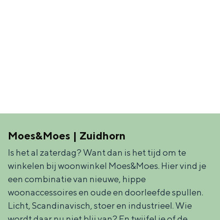
De rijkdom van Groningen is haar
veranderlijke landschap. Binen een mum
van tijd sta je vanuit de stad aan de
Waddenzee, midden in het groen of bij
een schattig wierdedorp.
Lunchen in de stad
Naar het museum
S
n
nl
e
l
Nederlands
Moes&Moes | Zuidhorn
l
G
G
English
en
Deutsch
de
Is het al zaterdag? Want dan is het tijd om te
e
o
e
winkelen bij woonwinkel Moes&Moes. Hier vind je
een combinatie van nieuwe, hippe
c
t
h
woonaccessoires en oude en doorleefde spullen.
t
o
e
Licht, Scandinavisch, stoer en industrieel. Wie
e
t
n
wordt daar nu niet blij van? En twijfel je of de