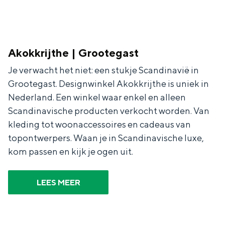
Met kinderen
Theater, muziek en musea
Akokkrijthe | Grootegast
REISIDEEËN
Een week in Stad en Ommeland
Je verwacht het niet: een stukje Scandinavië in
Grootegast. Designwinkel Akokkrijthe is uniek in
Een dag op pad in Groningen stad
Nederland. Een winkel waar enkel en alleen
Scandinavische producten verkocht worden. Van
kleding tot woonaccessoires en cadeaus van
topontwerpers. Waan je in Scandinavische luxe,
kom passen en kijk je ogen uit.
LEES MEER
Dagtripjes zonder auto