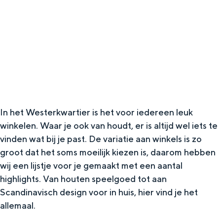
g
Wat ga jij doen?
e
Zomerwandelingen in Groningen
Zwemplekken
DIT IS GRONINGEN
In het Westerkwartier is het voor iedereen leuk
winkelen. Waar je ook van houdt, er is altijd wel iets te
vinden wat bij je past. De variatie aan winkels is zo
groot dat het soms moeilijk kiezen is, daarom hebben
wij een lijstje voor je gemaakt met een aantal
highlights. Van houten speelgoed tot aan
Scandinavisch design voor in huis, hier vind je het
Top 10
allemaal.
bezienswaardigheden