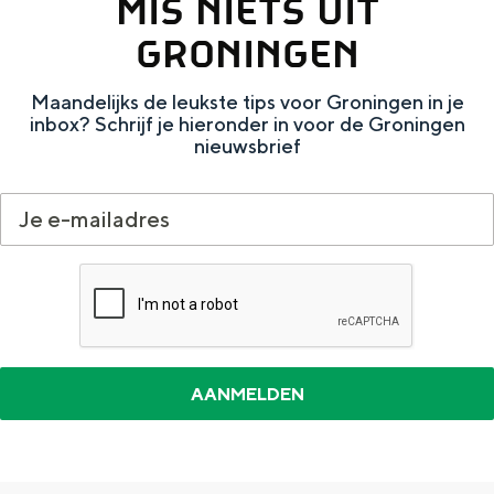
MIS NIETS UIT
W
e
i
e
s
e
GRONINGEN
s
t
r
Maandelijks de leukste tips voor Groningen in je
t
e
inbox? Schrijf je hieronder in voor de Groningen
e
r
nieuwsbrief
r
k
k
w
w
a
a
r
r
t
t
i
i
e
e
r
r