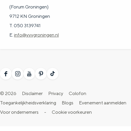
(Forum Groningen)
9712 KN Groningen
T. 050 3139741
E.
info@vvvgroningen.nl
F
I
Y
P
T
a
n
o
i
i
© 2026
Disclaimer
Privacy
Colofon
c
s
u
n
k
Toegankelijkheidsverklaring
Blogs
Evenement aanmelden
e
t
T
t
T
Voor ondernemers
-
Cookie voorkeuren
b
a
u
e
o
o
g
b
r
k