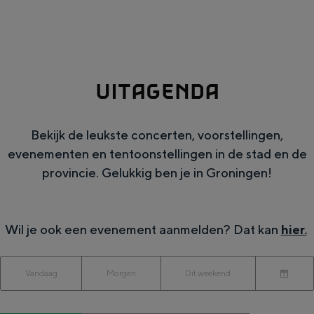
g
Wat ga jij doen?
e
Zomerwandelingen in Groningen
Zwemplekken
UITAGENDA
DIT IS GRONINGEN
Bekijk de leukste concerten, voorstellingen,
evenementen en tentoonstellingen in de stad en de
provincie. Gelukkig ben je in Groningen!
Wil je ook een evenement aanmelden? Dat kan
hier.
W
W
S
Vandaag
Morgen
Dit weekend
Top 10
K
a
o
a
bezienswaardigheden
i
n
r