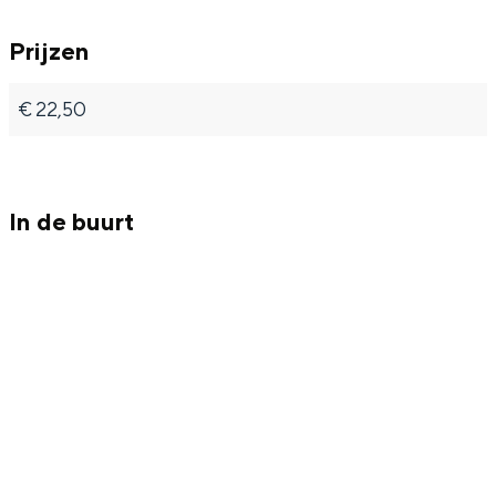
Met kinderen
Theater, muziek en musea
Prijzen
€ 22,50
REISIDEEËN
Een week in Stad en Ommeland
Een dag op pad in Groningen stad
In de buurt
Dagtripjes zonder auto