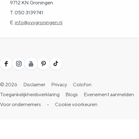
9712 KN Groningen
T. 050 3139741
E.
info@vvvgroningen.nl
F
I
Y
P
T
a
n
o
i
i
© 2026
Disclaimer
Privacy
Colofon
c
s
u
n
k
Toegankelijkheidsverklaring
Blogs
Evenement aanmelden
e
t
T
t
T
Voor ondernemers
-
Cookie voorkeuren
b
a
u
e
o
o
g
b
r
k
o
r
e
e
V
k
a
V
s
i