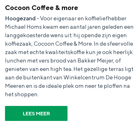
e
h
S
Cocoon Coffee & more
r
e
i
Hoogezand
- Voor eigenaar en koffieliefhebber
t
E
e
Michael Homs kwam een aantal jaren geleden een
a
n
z
langgekoesterde wens uit: hij opende zijn eigen
koffiezaak, Cocoon Coffee & More. In de sfeervolle
a
g
u
zaak met echte kwaliteitskoffie kun je ook heerlijk
l
l
r
lunchen met vers brood van Bakker Meijer, of
H
i
d
genieten van een high tea. Het gezellige terras ligt
u
s
e
aan de buitenkant van Winkelcentrum De Hooge
i
h
u
Meeren en is de ideale plek om neer te ploffen na
het shoppen.
d
p
t
i
a
s
LEES MEER
g
g
c
e
e
h
t
e