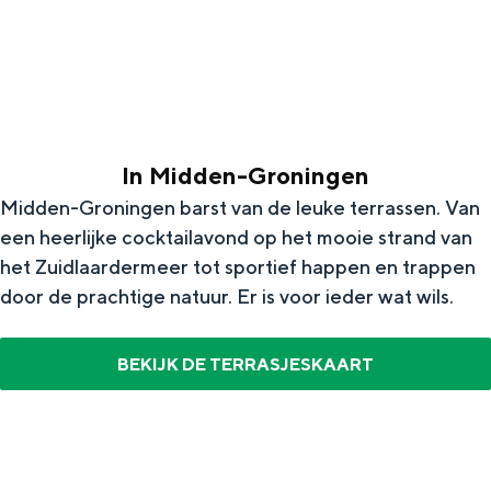
g
Wat ga jij doen?
e
Zomerwandelingen in Groningen
Zwemplekken
In Midden-Groningen
DIT IS GRONINGEN
Midden-Groningen barst van de leuke terrassen. Van
een heerlijke cocktailavond op het mooie strand van
het Zuidlaardermeer tot sportief happen en trappen
door de prachtige natuur. Er is voor ieder wat wils.
BEKIJK DE TERRASJESKAART
Top 10
bezienswaardigheden