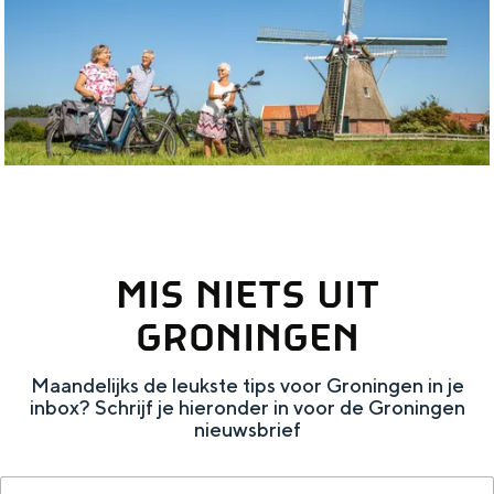
c
e
e
t
n
n
i
i
-
e
n
G
f
M
r
i
i
o
n
d
n
M
d
i
MIS NIETS UIT
i
e
n
d
n
g
GRONINGEN
d
-
e
Maandelijks de leukste tips voor Groningen in je
e
G
n
inbox? Schrijf je hieronder in voor de Groningen
n
r
nieuwsbrief
-
o