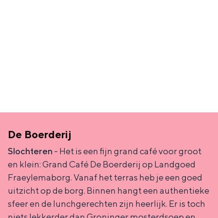
a
n
a
S
l
e
:
i
N
t
e
e
d
e
r
De Boerderij
l
Slochteren
- Het is een fijn grand café voor groot
a
en klein: Grand Café De Boerderij op Landgoed
Fraeylemaborg. Vanaf het terras heb je een goed
n
uitzicht op de borg. Binnen hangt een authentieke
d
sfeer en de lunchgerechten zijn heerlijk. Er is toch
s
niets lekkerder dan Groninger mosterdsoep en