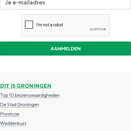
G
n
r
i
o
n
n
g
i
e
n
n
g
e
n
DIT IS GRONINGEN
Top 10 bezienswaardigheden
De Stad Groningen
Provincie
Waddenkust