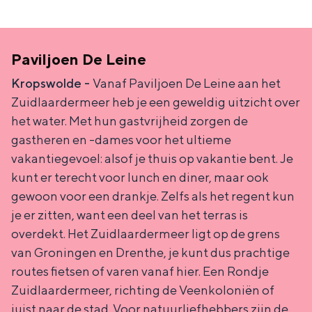
Met kinderen
Theater, muziek en musea
Paviljoen De Leine
REISIDEEËN
Kropswolde -
Vanaf Paviljoen De Leine aan het
Een week in Stad en Ommeland
Zuidlaardermeer heb je een geweldig uitzicht over
Een dag op pad in Groningen stad
het water. Met hun gastvrijheid zorgen de
gastheren en -dames voor het ultieme
vakantiegevoel: alsof je thuis op vakantie bent. Je
kunt er terecht voor lunch en diner, maar ook
gewoon voor een drankje. Zelfs als het regent kun
je er zitten, want een deel van het terras is
overdekt. Het Zuidlaardermeer ligt op de grens
van Groningen en Drenthe, je kunt dus prachtige
routes fietsen of varen vanaf hier. Een Rondje
Dagtripjes zonder auto
Zuidlaardermeer, richting de Veenkoloniën of
juist naar de stad. Voor natuurliefhebbers zijn de