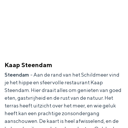
In Groningen ligt het allemaal opvallend
dicht bij elkaar. De levendigheid van de
stad, de stilte van een hofje, de
weidsheid van het ommeland en de
sporen van een eeuwenoud verleden.
Stad
Provincie
Waddenkust
Kaap Steendam
Natuurgebieden
Steendam
- Aan de rand van het Schildmeer vind
je het hippe en sfeervolle restaurant Kaap
Steendam. Hier draait alles om genieten van goed
WAT TE DOEN
eten, gastvrijheid en de rust van de natuur. Het
terras heeft uitzicht over het meer, en wie geluk
heeft kan een prachtige zonsondergang
aanschouwen. De kaart is heel afwisselend, en de