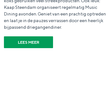
koks gebruiken veel streekproducten. Ook leuk:
Kaap Steendam organiseert regelmatig Music
Dining avonden. Geniet van een prachtig optreden
en laat je in de pauzes verrassen door een heerlijk
Bijzonder overnachten
bijpassend driegangendiner.
Overnachten was nog nooit zo leuk. Van
LEES MEER
slapen in een voormalige graanzolder
van een molen tot overnachten in een
iglo van stro: Groningen biedt voor ieder
wat wils.
Fietsen
Wandelen
Eten & drinken
Winkelen
Overnachten