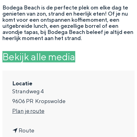
g
Wat ga jij doen?
Bodega Beach is de perfecte plek om elke dag te
genieten van zon, strand en heerlijk eten! Of je nu
e
Zomerwandelingen in Groningen
komt voor een ontspannen koffiemoment, een
uitgebreide lunch, een gezellige borrel of een
Zwemplekken
avondje tapas, bij Bodega Beach beleef je altijd een
heerlijk moment aan het strand.
DIT IS GRONINGEN
Bekijk alle media
Locatie
Strandweg 4
9606 PR
Kropswolde
n
Plan je route
a
Top 10
bezienswaardigheden
n
a
Route