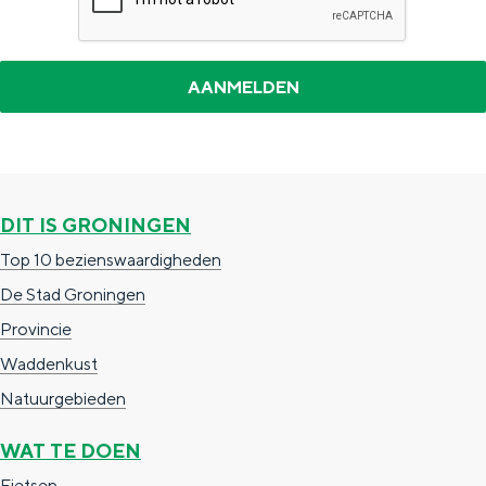
a
n
a
S
l
e
:
i
N
t
e
e
d
DIT IS GRONINGEN
e
Top 10 bezienswaardigheden
r
De Stad Groningen
l
Provincie
a
Waddenkust
n
Natuurgebieden
d
WAT TE DOEN
s
Fietsen