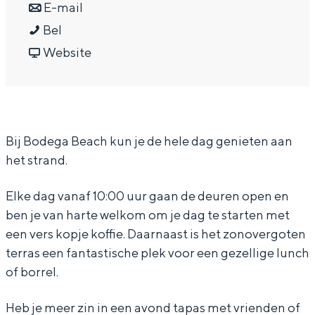
a
n
r
E-mail
In Groningen ligt het allemaal opvallend
dicht bij elkaar. De levendigheid van de
B
a
a
B
Bel
stad, de stilte van een hofje, de
o
r
a
v
o
Website
weidsheid van het ommeland en de
d
B
r
a
d
sporen van een eeuwenoud verleden.
e
o
B
n
e
Stad
g
d
o
B
g
Provincie
Bij Bodega Beach kun je de hele dag genieten aan
a
e
d
o
a
Waddenkust
het strand.
B
g
e
d
B
Natuurgebieden
e
a
g
e
e
Elke dag vanaf 10:00 uur gaan de deuren open en
a
B
a
g
a
ben je van harte welkom om je dag te starten met
WAT TE DOEN
c
e
B
a
c
een vers kopje koffie. Daarnaast is het zonovergoten
terras een fantastische plek voor een gezellige lunch
h
a
e
B
h
of borrel.
c
a
e
h
c
a
Heb je meer zin in een avond tapas met vrienden of