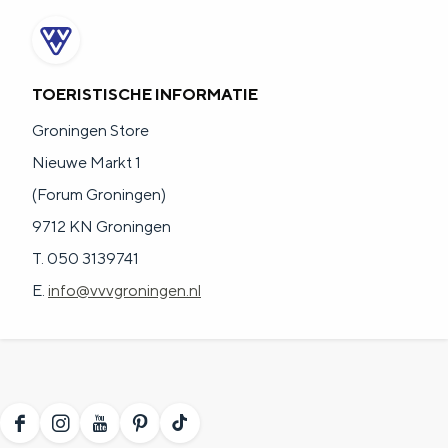
TOERISTISCHE INFORMATIE
Groningen Store
Nieuwe Markt 1
(Forum Groningen)
9712 KN Groningen
T. 050 3139741
E.
info@vvvgroningen.nl
F
I
Y
P
T