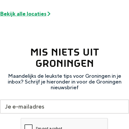
e
h
S
r
e
i
Bekijk alle locaties
t
E
e
a
n
z
a
g
u
MIS NIETS UIT
l
l
r
H
i
d
GRONINGEN
u
s
e
Maandelijks de leukste tips voor Groningen in je
i
h
u
inbox? Schrijf je hieronder in voor de Groningen
d
p
t
nieuwsbrief
i
a
s
g
g
c
e
e
h
t
e