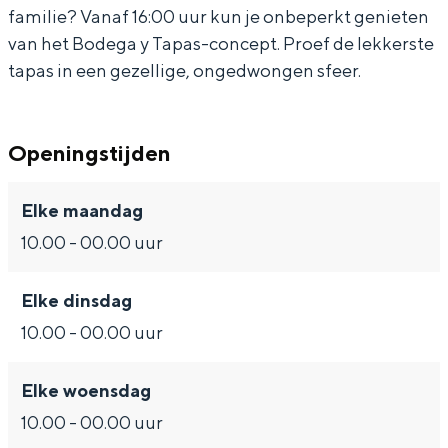
h
c
familie? Vanaf 16:00 uur kun je onbeperkt genieten
h
van het Bodega y Tapas-concept. Proef de lekkerste
tapas in een gezellige, ongedwongen sfeer.
Bijzonder overnachten
Openingstijden
Overnachten was nog nooit zo leuk. Van
slapen in een voormalige graanzolder
van een molen tot overnachten in een
Elke maandag
iglo van stro: Groningen biedt voor ieder
wat wils.
10.00 - 00.00 uur
Fietsen
Elke dinsdag
Wandelen
10.00 - 00.00 uur
Eten & drinken
Winkelen
Elke woensdag
Overnachten
10.00 - 00.00 uur