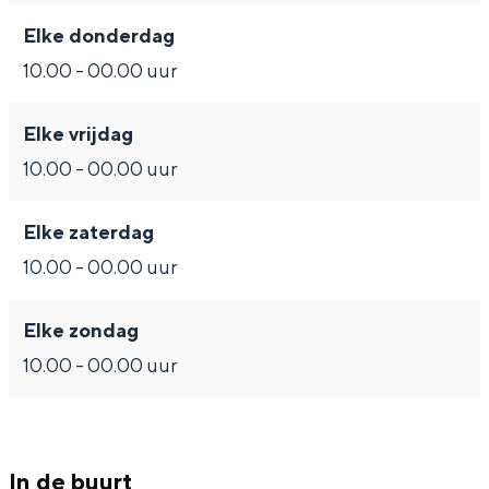
Met kinderen
Elke donderdag
Theater, muziek en musea
10.00 - 00.00 uur
REISIDEEËN
Elke vrijdag
Een week in Stad en Ommeland
10.00 - 00.00 uur
Een dag op pad in Groningen stad
Elke zaterdag
10.00 - 00.00 uur
Elke zondag
10.00 - 00.00 uur
Dagtripjes zonder auto
In de buurt