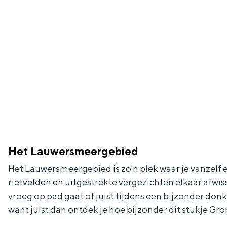
Fietsen
Wandelen
Eten & drinken
Winkelen
Overnachten
Met kinderen
Theater, muziek en musea
REISIDEEËN
Het Lauwersmeergebied
Een week in Stad en Ommel
Het Lauwersmeergebied is zo'n plek waar je vanzelf
Een dag op pad in Groninge
rietvelden en uitgestrekte vergezichten elkaar afwis
vroeg op pad gaat of juist tijdens een bijzonder donk
want juist dan ontdek je hoe bijzonder dit stukje Gron