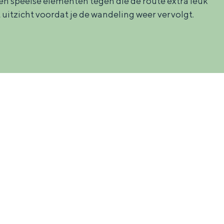
 en speelse elementen tegen die de route extra leuk
 uitzicht voordat je de wandeling weer vervolgt.