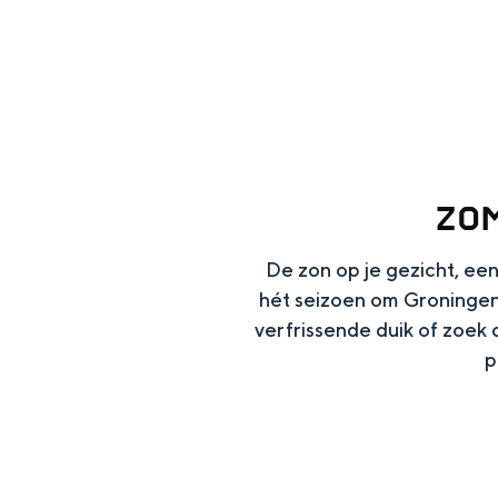
g
e
DIT IS GRONINGEN
ZO
De zon op je gezicht, een
hét seizoen om Groningen
verfrissende duik of zoek
p
In Groningen ligt het allemaal opv
eeuwenoud verleden.
Stad
Provincie