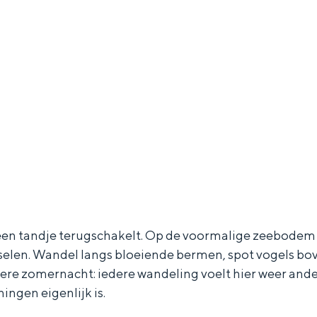
and
 een tandje terugschakelt. Op de voormalige zeebodem
n stad
selen. Wandel langs bloeiende bermen, spot vogels boven
ere zomernacht: iedere wandeling voelt hier weer anders
ingen eigenlijk is.