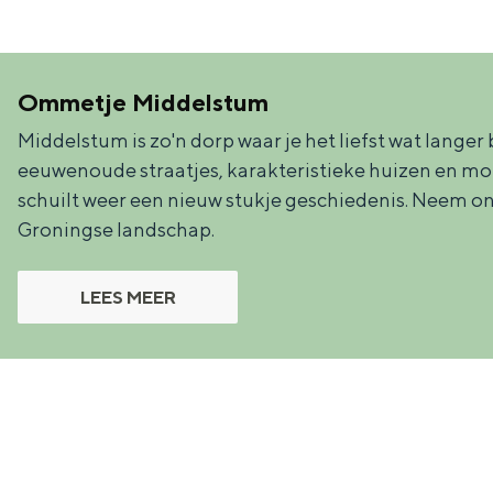
n
d
s
Ommetje Middelstum
Middelstum is zo'n dorp waar je het liefst wat lange
eeuwenoude straatjes, karakteristieke huizen en m
schuilt weer een nieuw stukje geschiedenis. Neem ond
Groningse landschap.
LEES MEER