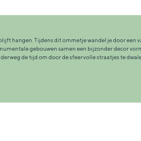
r blijft hangen. Tijdens dit ommetje wandel je door e
onumentale gebouwen samen een bijzonder decor vorme
erweg de tijd om door de sfeervolle straatjes te dwalen