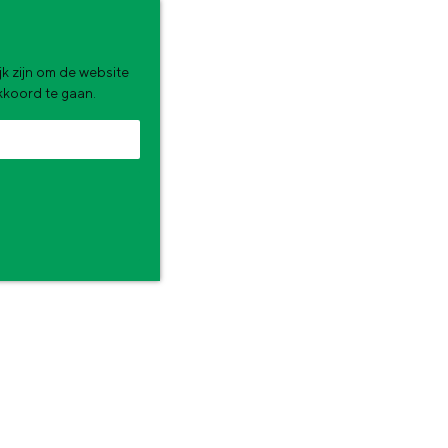
k zijn om de website
akkoord te gaan.
zomervakantie. Wat ga jij doen?