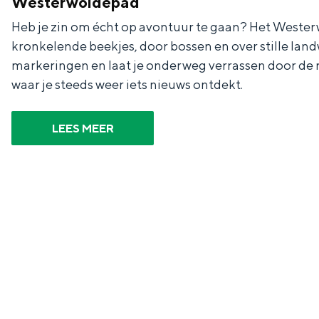
Westerwoldepad
g
g
c
Heb je zin om écht op avontuur te gaan? Het Wester
e
e
h
kronkelende beekjes, door bossen en over stille lan
t
e
markeringen en laat je onderweg verrassen door de r
waar je steeds weer iets nieuws ontdekt.
a
n
a
S
LEES MEER
l
e
:
i
N
t
e
e
d
e
r
l
a