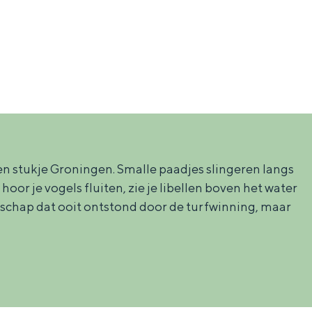
n stukje Groningen. Smalle paadjes slingeren langs
r je vogels fluiten, zie je libellen boven het water
dschap dat ooit ontstond door de turfwinning, maar
ten in een iglo van stro: Groningen biedt voor ieder wat wils.