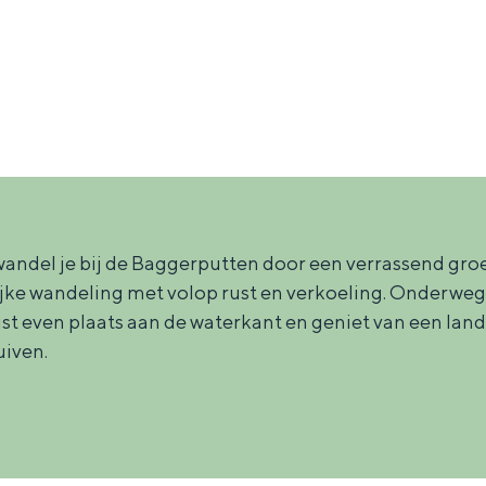
andel je bij de Baggerputten door een verrassend groe
e wandeling met volop rust en verkoeling. Onderweg hoo
ust even plaats aan de waterkant en geniet van een lan
uiven.
Bijzonder overnachten
. Van slapen in een voormalige graanzolder van een molen tot overnach