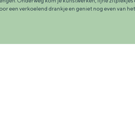
rengen. Onderweg kom je kunstwerken, fijne zitplekjes
voor een verkoelend drankje en geniet nog even van het