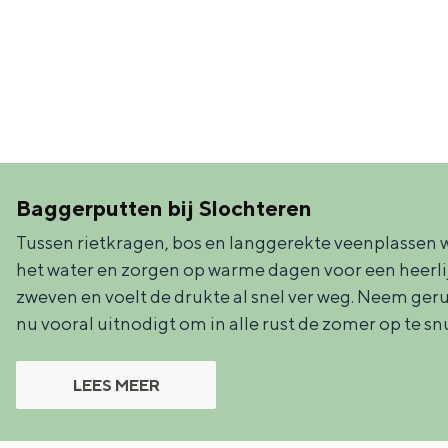
Waddenkust
Natuurgebieden
WAT TE DOEN
Baggerputten bij Slochteren
Tussen rietkragen, bos en langgerekte veenplassen w
het water en zorgen op warme dagen voor een heerlijk
zweven en voelt de drukte al snel ver weg. Neem ger
nu vooral uitnodigt om in alle rust de zomer op te sn
LEES MEER
Overnachten was nog nooit zo leuk