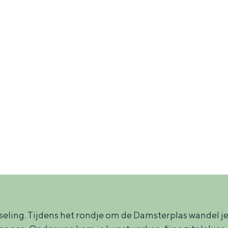
Dagtripjes zonder auto
veranderlijke landschap. Binen een mum van tijd sta je vanuit de stad 
ling. Tijdens het rondje om de Damsterplas wandel je 