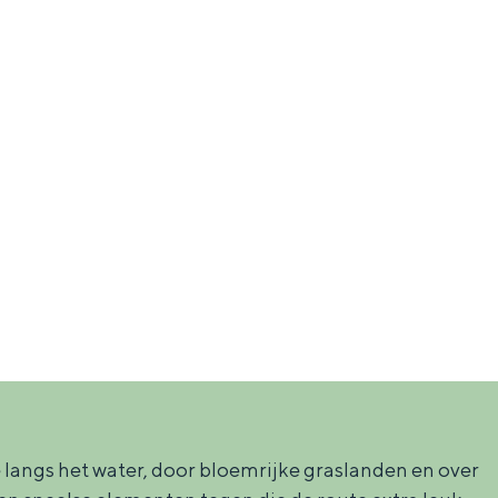
aan de Waddenzee, midden in het groen of bij een schattig
langs het water, door bloemrijke graslanden en over