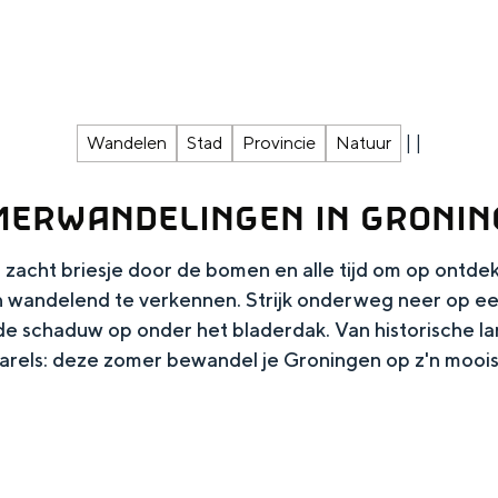
|
|
Wandelen
Stad
Provincie
Natuur
MERWANDELINGEN IN GRONIN
 zacht briesje door de bomen en alle tijd om op ontde
 wandelend te verkennen. Strijk onderweg neer op ee
 de schaduw op onder het bladerdak. Van historische 
Top 10 bezienswaardighed
arels: deze zomer bewandel je Groningen op z'n moois
allend dicht bij elkaar. De levendigheid van de stad, de stilte van ee