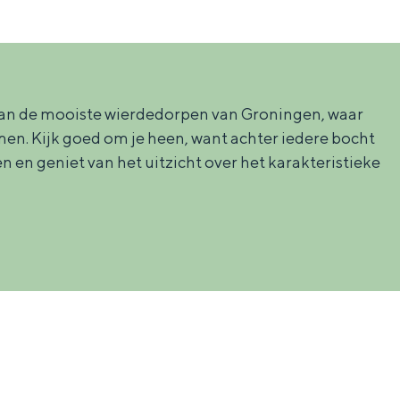
en van de mooiste wierdedorpen van Groningen, waar
n. Kijk goed om je heen, want achter iedere bocht
 en geniet van het uitzicht over het karakteristieke