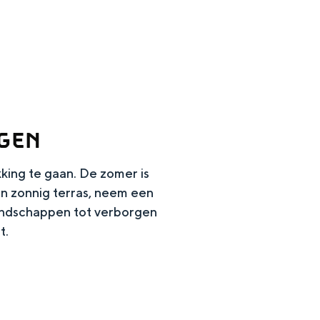
GEN
kking te gaan. De zomer is
n zonnig terras, neem een
landschappen tot verborgen
en
t.
n hofje, de weidsheid van het ommeland en de sporen van een