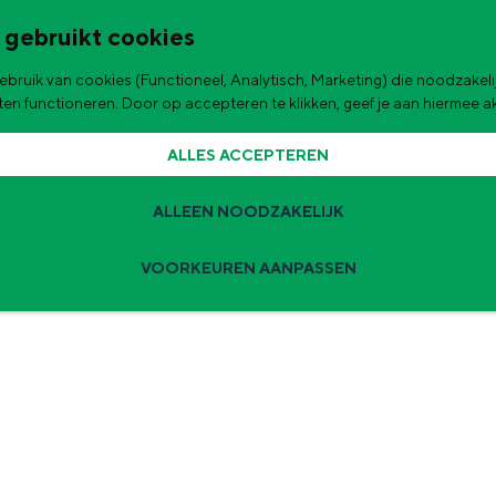
 gebruikt cookies
bruik van cookies (Functioneel, Analytisch, Marketing) die noodzakelij
de stad
aten functioneren. Door op accepteren te klikken, geef je aan hiermee 
ALLES ACCEPTEREN
ALLEEN NOODZAKELIJK
VOORKEUREN AANPASSEN
Zomervakantie tips
 zijn de leukste uitjes voor kinderen in Stad en Ommeland voor deze 
ingen