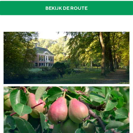
In Groningen ligt het allemaal opvallend
BEKIJK DE ROUTE
dicht bij elkaar. De levendigheid van de
stad, de stilte van een hofje, de
weidsheid van het ommeland en de
sporen van een eeuwenoud verleden.
Stad
Provincie
Waddenkust
Natuurgebieden
WAT TE DOEN