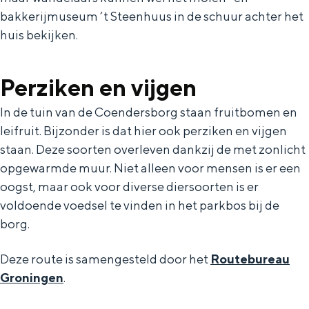
Met kinderen
bakkerijmuseum ‘t Steenhuus in de schuur achter het
Theater, muziek en musea
huis bekijken.
REISIDEEËN
Perziken en vijgen
Een week in Stad en Ommeland
In de tuin van de Coendersborg staan fruitbomen en
Een dag op pad in Groningen stad
leifruit. Bijzonder is dat hier ook perziken en vijgen
staan. Deze soorten overleven dankzij de met zonlicht
opgewarmde muur. Niet alleen voor mensen is er een
oogst, maar ook voor diverse diersoorten is er
voldoende voedsel te vinden in het parkbos bij de
borg.
Deze route is samengesteld door het
Routebureau
Groningen
.
Dagtripjes zonder auto