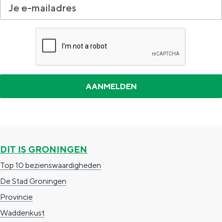
S
t
o
r
e
DIT IS GRONINGEN
Top 10 bezienswaardigheden
De Stad Groningen
Provincie
Waddenkust