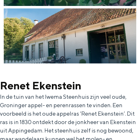
Bijzonder overnachten
Overnachten was nog nooit zo leuk. Van
slapen in een voormalige graanzolder
van een molen tot overnachten in een
iglo van stro: Groningen biedt voor ieder
wat wils.
Renet Ekenstein
Fietsen
In de tuin van het Iwema Steenhuis zijn veel oude,
Wandelen
Groninger appel- en perenrassen te vinden. Een
Eten & drinken
voorbeeld is het oude appelras ‘Renet Ekenstein’. Dit
Winkelen
ras is in 1830 ontdekt door de jonkheer van Ekenstein
uit Appingedam. Het steenhuis zelf is nog bewoond,
Overnachten
maar wandelaars kunnen wel het molen- en