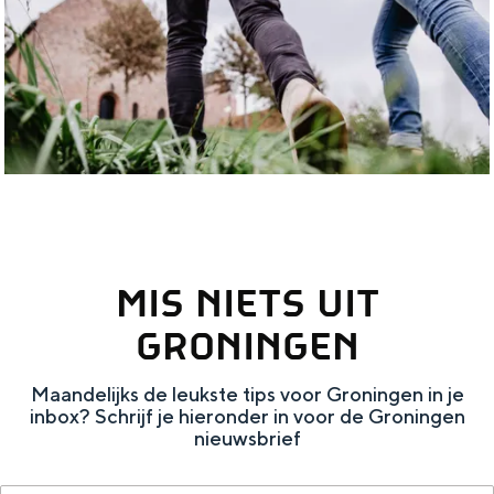
o
e
a
n
u
l
a
S
t
p
l
e
e
l
:
i
s
e
N
t
G
k
e
e
r
k
d
o
e
e
MIS NIETS UIT
n
n
r
i
l
GRONINGEN
n
a
Maandelijks de leukste tips voor Groningen in je
g
n
inbox? Schrijf je hieronder in voor de Groningen
e
nieuwsbrief
d
n
s