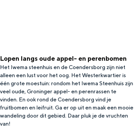
g
Wat ga jij doen?
e
Zomerwandelingen in Groningen
Zwemplekken
DIT IS GRONINGEN
Lopen langs oude appel- en perenbomen
Het Iwema steenhuis en de Coendersborg zijn niet
alleen een lust voor het oog. Het Westerkwartier is
één grote moestuin: rondom het Iwema Steenhuis zijn
veel oude, Groninger appel- en perenrassen te
vinden. En ook rond de Coendersborg vind je
fruitbomen en leifruit. Ga er op uit en maak een mooie
wandeling door dit gebied. Daar pluk je de vruchten
Top 10
van!
bezienswaardigheden