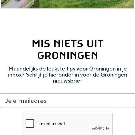
r
e
a
k
n
r
w
t
a
i
MIS NIETS UIT
r
e
t
r
GRONINGEN
i
Maandelijks de leukste tips voor Groningen in je
e
inbox? Schrijf je hieronder in voor de Groningen
r
nieuwsbrief