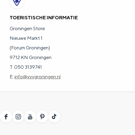
TOERISTISCHE INFORMATIE
Groningen Store
Nieuwe Markt 1
(Forum Groningen)
9712 KN Groningen
T. 050 3139741
E.
info@vvvgroningen.nl
F
I
Y
P
T
a
n
o
i
i