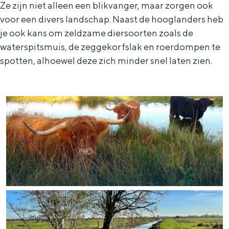
Ze zijn niet alleen een blikvanger, maar zorgen ook
voor een divers landschap. Naast de hooglanders heb
je ook kans om zeldzame diersoorten zoals de
waterspitsmuis, de zeggekorfslak en roerdompen te
Bijzonder overnachten
spotten, alhoewel deze zich minder snel laten zien.
Overnachten was nog nooit zo leuk. Van
slapen in een voormalige graanzolder
van een molen tot overnachten in een
iglo van stro: Groningen biedt voor ieder
wat wils.
Fietsen
Wandelen
Eten & drinken
Winkelen
Overnachten