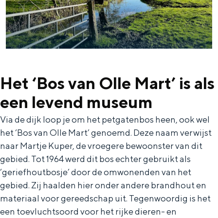
Met kinderen
Theater, muziek en musea
REISIDEEËN
Een week in Stad en Ommeland
Het ‘Bos van Olle Mart’ is als
Een dag op pad in Groningen stad
een levend museum
Via de dijk loop je om het petgatenbos heen, ook wel
het ‘Bos van Olle Mart’ genoemd. Deze naam verwijst
naar Martje Kuper, de vroegere bewoonster van dit
gebied. Tot 1964 werd dit bos echter gebruikt als
‘geriefhoutbosje’ door de omwonenden van het
gebied. Zij haalden hier onder andere brandhout en
materiaal voor gereedschap uit. Tegenwoordig is het
Dagtripjes zonder auto
een toevluchtsoord voor het rijke dieren- en