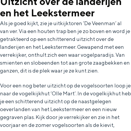
Uitzicht over de landerijen
e
h
S
en het Leekstermeer
r
e
i
t
E
e
Als je goed kijkt, zie je uitkijktoren ‘De Veenman’ al
van ver. Via een houten trap ben je zo boven en word je
a
n
z
getrakteerd op een schitterend uitzicht over de
a
g
u
landerijen en het Leekstermeer. Gewapend met een
l
l
r
verrekijker, onthult zich een waar vogelparadijs. Van
H
i
d
smienten en slobeenden tot aan grote zaagbekken en
u
s
e
ganzen, dit is de plek waar je ze kunt zien.
i
h
u
Voor een nog beter uitzicht op de vogelsoorten loop je
d
p
t
naar de vogelkijkhut ‘Olle Mart’. In de vogelkijkhut heb
i
a
s
je een schitterend uitzicht op de naastgelegen
g
g
c
oeverlanden van het Leekstermeer en een nieuw
e
e
h
gegraven plas. Kijk door je verrekijker en zie in het
voorjaar en de zomer vogelsoorten als de kievit,
t
e