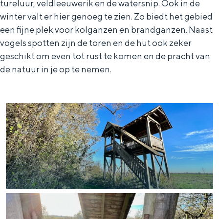
tureluur, veldleeuwerik en de watersnip. Ook in de
a
n
winter valt er hier genoeg te zien. Zo biedt het gebied
a
S
een fijne plek voor kolganzen en brandganzen. Naast
l
e
vogels spotten zijn de toren en de hut ook zeker
:
i
geschikt om even tot rust te komen en de pracht van
de natuur in je op te nemen.
N
t
e
e
d
e
r
l
a
n
d
s