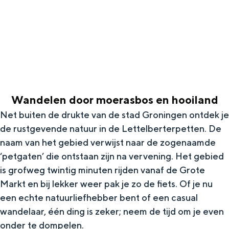
g
Wat ga jij doen?
e
Zomerwandelingen in Groningen
Zwemplekken
DIT IS GRONINGEN
Wandelen door moerasbos en hooiland
Net buiten de drukte van de stad Groningen ontdek je
de rustgevende natuur in de Lettelberterpetten. De
naam van het gebied verwijst naar de zogenaamde
‘petgaten’ die ontstaan zijn na vervening. Het gebied
is grofweg twintig minuten rijden vanaf de Grote
Markt en bij lekker weer pak je zo de fiets. Of je nu
een echte natuurliefhebber bent of een casual
Top 10
wandelaar, één ding is zeker; neem de tijd om je even
bezienswaardigheden
onder te dompelen.​