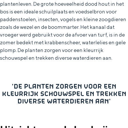
De rijkdom van Groningen is haar
plantenleven. De grote hoeveelheid dood hout in het
veranderlijke landschap. Binen een mum
bos is een ideale schuilplaats en voedselbron voor
van tijd sta je vanuit de stad aan de
paddenstoelen, insecten, vogels en kleine zoogdieren
Waddenzee, midden in het groen of bij
zoals de wezel en de boommarter. Het kanaal dat
een schattig wierdedorp.
vroeger werd gebruikt voor de afvoer van turf, is in de
Lunchen in de stad
zomer bedekt met krabbenscheer, waterlelies en gele
Naar het museum
plomp. De planten zorgen voor een kleurrijk
schouwspel en trekken diverse waterdieren aan.
S
n
nl
e
l
Nederlands
'DE PLANTEN ZORGEN VOOR EEN
l
G
G
English
en
Deutsch
de
KLEURRIJK SCHOUWSPEL EN TREKKEN
e
o
e
DIVERSE WATERDIEREN AAN'
c
t
h
t
o
e
e
t
n