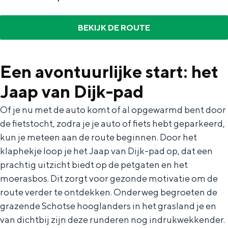
In Groningen ligt het allemaal opvallend
dicht bij elkaar. De levendigheid van de
BEKIJK DE ROUTE
stad, de stilte van een hofje, de
weidsheid van het ommeland en de
sporen van een eeuwenoud verleden.
Een avontuurlijke start: het
Stad
Jaap van Dijk-pad
Provincie
Of je nu met de auto komt of al opgewarmd bent door
Waddenkust
de fietstocht, zodra je je auto of fiets hebt geparkeerd,
Natuurgebieden
kun je meteen aan de route beginnen. Door het
klaphekje loop je het Jaap van Dijk-pad op, dat een
WAT TE DOEN
prachtig uitzicht biedt op de petgaten en het
moerasbos. Dit zorgt voor gezonde motivatie om de
route verder te ontdekken. Onderweg begroeten de
grazende Schotse hooglanders in het grasland je en
van dichtbij zijn deze runderen nog indrukwekkender.