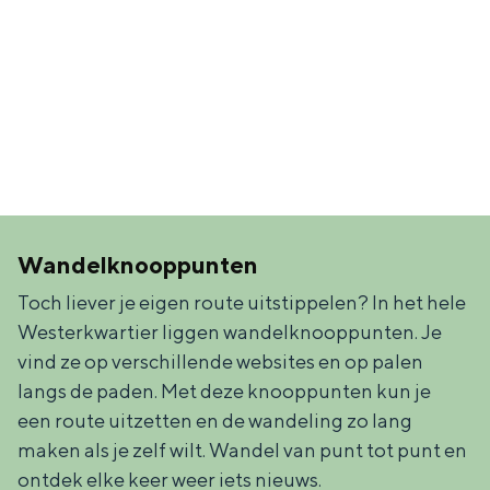
a
n
a
S
l
e
:
i
N
t
e
e
d
e
Wandelknooppunten
r
Toch liever je eigen route uitstippelen? In het hele
l
Westerkwartier liggen wandelknooppunten. Je
vind ze op verschillende websites en op palen
a
langs de paden. Met deze knooppunten kun je
n
een route uitzetten en de wandeling zo lang
d
maken als je zelf wilt. Wandel van punt tot punt en
s
ontdek elke keer weer iets nieuws.