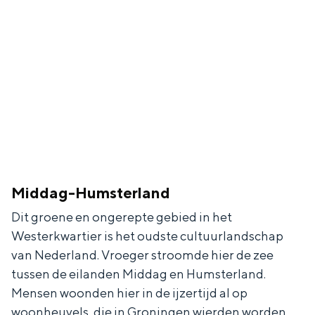
In Groningen ligt het allemaal opvallend
dicht bij elkaar. De levendigheid van de
stad, de stilte van een hofje, de
weidsheid van het ommeland en de
sporen van een eeuwenoud verleden.
Stad
Provincie
Waddenkust
Natuurgebieden
Middag-Humsterland
Dit groene en ongerepte gebied in het
WAT TE DOEN
Westerkwartier is het oudste cultuurlandschap
van Nederland. Vroeger stroomde hier de zee
tussen de eilanden Middag en Humsterland.
Mensen woonden hier in de ijzertijd al op
woonheuvels, die in Groningen wierden worden