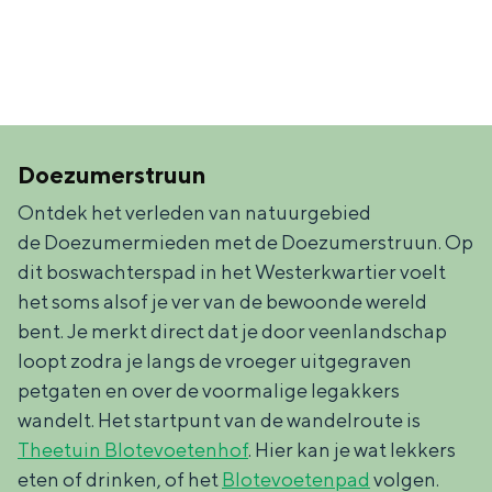
Met kinderen
Theater, muziek en musea
REISIDEEËN
Een week in Stad en Ommeland
Doezumerstruun
Een dag op pad in Groningen stad
Ontdek het verleden van natuurgebied
de Doezumermieden met de Doezumerstruun. Op
dit boswachterspad in het Westerkwartier voelt
het soms alsof je ver van de bewoonde wereld
bent. Je merkt direct dat je door veenlandschap
loopt zodra je langs de vroeger uitgegraven
petgaten en over de voormalige legakkers
wandelt. Het startpunt van de wandelroute is
Theetuin Blotevoetenhof
. Hier kan je wat lekkers
Dagtripjes zonder auto
eten of drinken, of het
Blotevoetenpad
volgen.