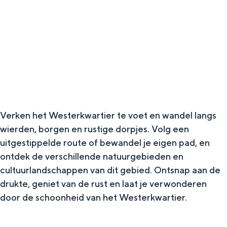
g
Wat ga jij doen?
e
Zomerwandelingen in Groningen
Zwemplekken
DIT IS GRONINGEN
Verken het Westerkwartier te voet en wandel langs
wierden, borgen en rustige dorpjes. Volg een
uitgestippelde route of bewandel je eigen pad, en
ontdek de verschillende natuurgebieden en
cultuurlandschappen van dit gebied. Ontsnap aan de
drukte, geniet van de rust en laat je verwonderen
door de schoonheid van het Westerkwartier.
Top 10
bezienswaardigheden