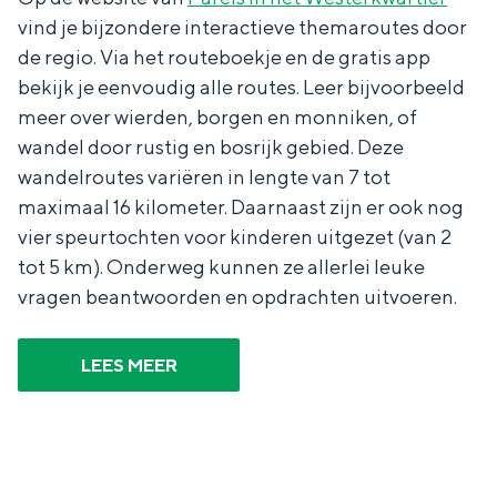
e
h
S
vind je bijzondere interactieve themaroutes door
r
e
i
de regio. Via het routeboekje en de gratis app
bekijk je eenvoudig alle routes. Leer bijvoorbeeld
t
E
e
meer over wierden, borgen en monniken, of
a
n
z
wandel door rustig en bosrijk gebied. Deze
a
g
u
wandelroutes variëren in lengte van 7 tot
l
l
r
maximaal 16 kilometer. Daarnaast zijn er ook nog
H
i
d
vier speurtochten voor kinderen uitgezet (van 2
u
s
e
tot 5 km). Onderweg kunnen ze allerlei leuke
vragen beantwoorden en opdrachten uitvoeren.
i
h
u
d
p
t
LEES MEER
i
a
s
g
g
c
e
e
h
t
e