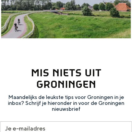
r
s
e
t
l
e
s
r
i
k
n
w
h
a
MIS NIETS UIT
e
r
t
t
GRONINGEN
W
i
Maandelijks de leukste tips voor Groningen in je
e
e
inbox? Schrijf je hieronder in voor de Groningen
s
nieuwsbrief
r
t
e