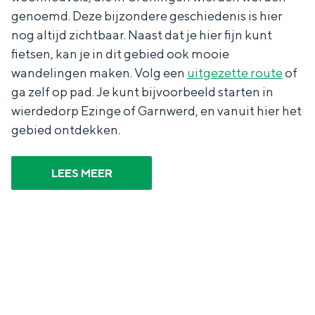
genoemd. Deze bijzondere geschiedenis is hier
nog altijd zichtbaar. Naast dat je hier fijn kunt
fietsen, kan je in dit gebied ook mooie
wandelingen maken. Volg een
uitgezette route
of
Bijzonder overnachten
ga zelf op pad. Je kunt bijvoorbeeld starten in
Overnachten was nog nooit zo leuk. Van
wierdedorp Ezinge of Garnwerd, en vanuit hier het
slapen in een voormalige graanzolder
gebied ontdekken.
van een molen tot overnachten in een
iglo van stro: Groningen biedt voor ieder
wat wils.
LEES MEER
Fietsen
Wandelen
Eten & drinken
Winkelen
Overnachten