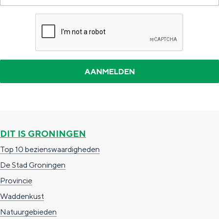
r
k
w
a
r
t
i
e
r
DIT IS GRONINGEN
Top 10 bezienswaardigheden
De Stad Groningen
Provincie
Waddenkust
Natuurgebieden