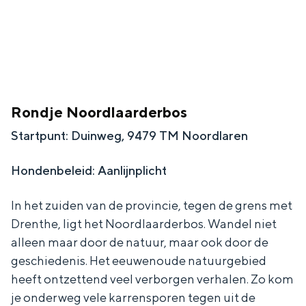
Bijzonder overnachten
Overnachten was nog nooit zo leuk. Van
Rondje Noordlaarderbos
slapen in een voormalige graanzolder
van een molen tot overnachten in een
Startpunt: Duinweg, 9479 TM Noordlaren
iglo van stro: Groningen biedt voor ieder
wat wils.
Hondenbeleid: Aanlijnplicht
Fietsen
In het zuiden van de provincie, tegen de grens met
Wandelen
Drenthe, ligt het Noordlaarderbos. Wandel niet
Eten & drinken
alleen maar door de natuur, maar ook door de
geschiedenis. Het eeuwenoude natuurgebied
Winkelen
heeft ontzettend veel verborgen verhalen. Zo kom
Overnachten
je onderweg vele karrensporen tegen uit de