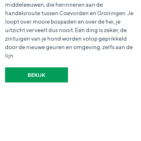
Met kinderen
middeleeuwen, die herinneren aan de
Theater, muziek en musea
handelsroute tussen Coevorden en Groningen. Je
loopt over mooie bospaden en over de hei, je
uitzicht verveelt dus nooit. Eén ding is zeker, de
REISIDEEËN
zintuigen van je hond worden volop geprikkeld
Een week in Stad en Ommeland
door de nieuwe geuren en omgeving, zelfs aan de
Een dag op pad in Groningen stad
lijn.
BEKIJK
Dagtripjes zonder auto