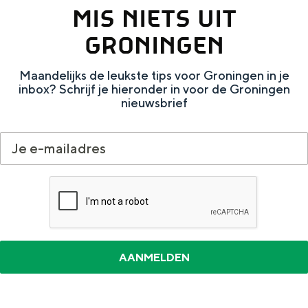
n
a
d
MIS NIETS UIT
d
u
e
GRONINGEN
e
w
l
l
e
Maandelijks de leukste tips voor Groningen in je
s
inbox? Schrijf je hieronder in voor de Groningen
i
r
t
nieuwsbrief
n
s
u
g
m
m
e
e
n
e
r