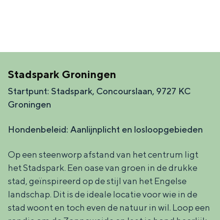
De rijkdom van Groningen is haar
veranderlijke landschap. Binen een mum
van tijd sta je vanuit de stad aan de
Waddenzee, midden in het groen of bij
een schattig wierdedorp.
Lunchen in de stad
Stadspark Groningen
Naar het museum
Startpunt: Stadspark, Concourslaan, 9727 KC
Groningen
S
n
nl
Hondenbeleid: Aanlijnplicht en losloopgebieden
e
l
Nederlands
l
G
G
English
en
Deutsch
de
Op een steenworp afstand van het centrum ligt
e
o
e
het Stadspark. Een oase van groen in de drukke
c
t
h
stad, geïnspireerd op de stijl van het Engelse
landschap. Dit is de ideale locatie voor wie in de
t
o
e
stad woont en toch even de natuur in wil. Loop een
e
t
n