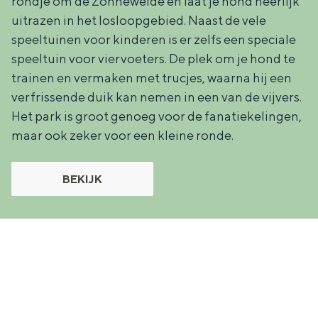
rondje om de Zonneweide en laat je hond heerlijk
e
h
S
uitrazen in het losloopgebied. Naast de vele
r
e
i
speeltuinen voor kinderen is er zelfs een speciale
t
E
e
speeltuin voor viervoeters. De plek om je hond te
trainen en vermaken met trucjes, waarna hij een
a
n
z
verfrissende duik kan nemen in een van de vijvers.
a
g
u
Het park is groot genoeg voor de fanatiekelingen,
l
l
r
maar ook zeker voor een kleine ronde.
H
i
d
u
s
e
BEKIJK
i
h
u
d
p
t
i
a
s
g
g
c
e
e
h
t
e