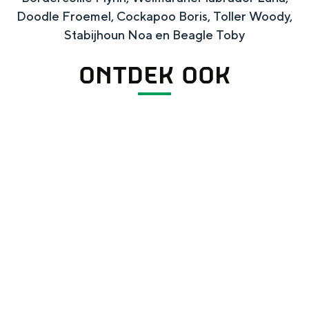
Doodle Froemel, Cockapoo Boris, Toller Woody,
Stabijhoun Noa en Beagle Toby
ONTDEK OOK
Westerwoldepad
W