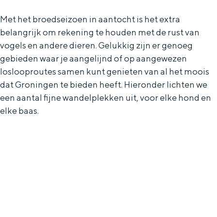
In Groningen ligt het allemaal opvallend
Met het broedseizoen in aantocht is het extra
dicht bij elkaar. De levendigheid van de
stad, de stilte van een hofje, de
belangrijk om rekening te houden met de rust van
weidsheid van het ommeland en de
vogels en andere dieren. Gelukkig zijn er genoeg
sporen van een eeuwenoud verleden.
gebieden waar je aangelijnd of op aangewezen
loslooproutes samen kunt genieten van al het moois
Stad
dat Groningen te bieden heeft. Hieronder lichten we
Provincie
een aantal fijne wandelplekken uit, voor elke hond en
Waddenkust
elke baas.
Natuurgebieden
WAT TE DOEN