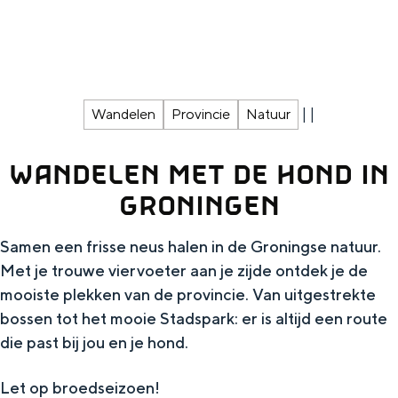
g
Wat ga jij doen?
e
Zomerwandelingen in Groningen
Zwemplekken
|
|
Wandelen
Provincie
Natuur
DIT IS GRONINGEN
WANDELEN MET DE HOND IN
GRONINGEN
Samen een frisse neus halen in de Groningse natuur.
Met je trouwe viervoeter aan je zijde ontdek je de
mooiste plekken van de provincie. Van uitgestrekte
bossen tot het mooie Stadspark: er is altijd een route
die past bij jou en je hond.
Top 10
bezienswaardigheden
Let op broedseizoen!