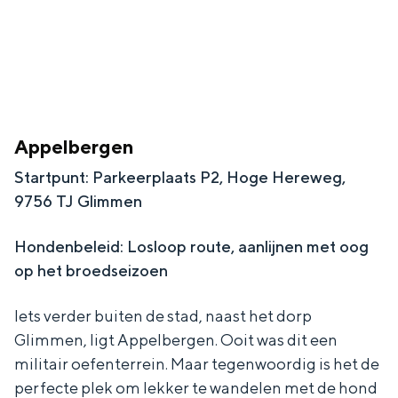
a
n
a
S
l
e
:
i
N
t
Appelbergen
e
e
Startpunt: Parkeerplaats P2, Hoge Hereweg,
d
9756 TJ Glimmen
e
r
Hondenbeleid: Losloop route, aanlijnen met oog
l
op het broedseizoen
a
Iets verder buiten de stad, naast het dorp
n
Glimmen, ligt Appelbergen. Ooit was dit een
d
militair oefenterrein. Maar tegenwoordig is het de
s
perfecte plek om lekker te wandelen met de hond