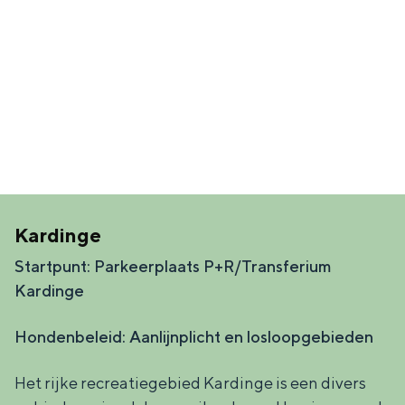
Kardinge
Startpunt: Parkeerplaats P+R/Transferium
Kardinge
Hondenbeleid: Aanlijnplicht en losloopgebieden
Het rijke recreatiegebied Kardinge is een divers