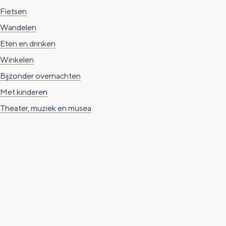
Fietsen
Wandelen
Eten en drinken
Winkelen
Bijzonder overnachten
Met kinderen
Theater, muziek en musea
Een week in Stad en Ommeland
24 uur in Groningen stad
Dagtripjes zonder auto
Lunchen in de stad