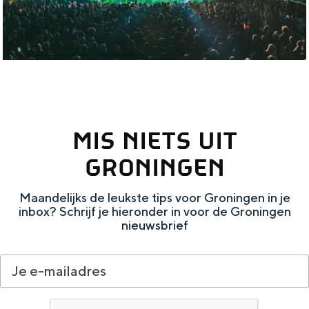
t
g
i
e
v
n
a
l
s
MIS NIETS UIT
i
n
GRONINGEN
G
Maandelijks de leukste tips voor Groningen in je
r
inbox? Schrijf je hieronder in voor de Groningen
o
nieuwsbrief
n
i
n