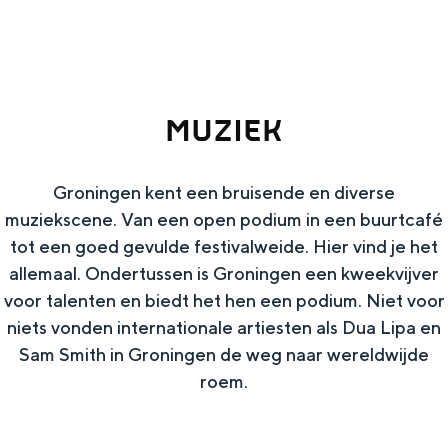
g
Wat ga jij doen?
e
Zomerwandelingen in Groningen
Zwemplekken
MUZIEK
DIT IS GRONINGEN
Groningen kent een bruisende en diverse
muziekscene. Van een open podium in een buurtcafé
tot een goed gevulde festivalweide. Hier vind je het
allemaal. Ondertussen is Groningen een kweekvijver
voor talenten en biedt het hen een podium. Niet voor
niets vonden internationale artiesten als Dua Lipa en
Sam Smith in Groningen de weg naar wereldwijde
roem.​
Top 10
bezienswaardigheden