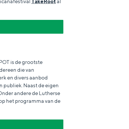
ricanafestival
TakeRoot
al
aan de Waddenzee, midden in het groen of bij een schattig
POT is de grootste
edereen die van
erk en divers aanbod
 publiek. Naast de eigen
 Onder andere de Lutherse
n op het programma van de