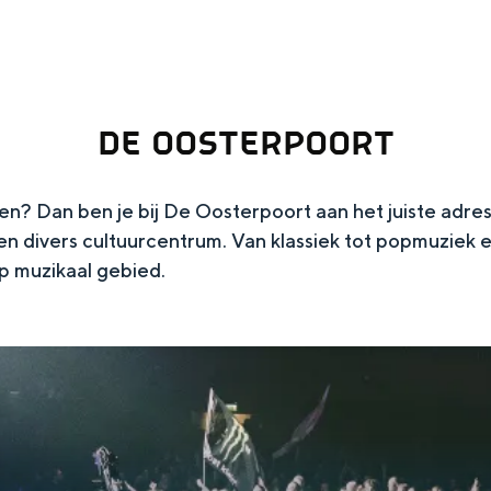
DE OOSTERPOORT
en? Dan ben je bij De Oosterpoort aan het juiste adre
n divers cultuurcentrum. Van klassiek tot popmuziek e
 op muzikaal gebied.
Top 10 bezienswaardighed
allend dicht bij elkaar. De levendigheid van de stad, de stilte van ee