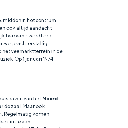
e, middenin het centrum
en ook altijd aandacht
elijk beroemd wordt om
vanwege achterstallig
het veemarktterrein in de
ziek. Op 1 januari 1974
thuishaven van het
Noord
r de zaal. Maar ook
en. Regelmatig komen
de ruimte aan