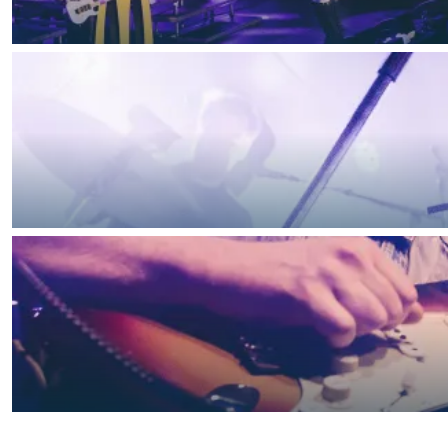
Waddenkust
Natuurgebieden
WAT TE DOEN
Overnachten was nog nooit zo leuk