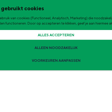
 gebruikt cookies
bruik van cookies (Functioneel, Analytisch, Marketing) die noodzakelij
de stad
aten functioneren. Door op accepteren te klikken, geef je aan hiermee 
ALLES ACCEPTEREN
ALLEEN NOODZAKELIJK
VOORKEUREN AANPASSEN
Zomervakantie tips
 zijn de leukste uitjes voor kinderen in Stad en Ommeland voor deze 
ingen