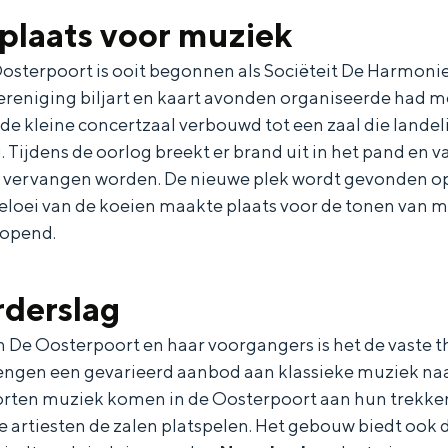
plaats voor muziek
osterpoort is ooit begonnen als Sociëteit De Harmoni
vereniging biljart en kaart avonden organiseerde had m
 de kleine concertzaal verbouwd tot een zaal die land
. Tijdens de oorlog breekt er brand uit in het pand en 
vervangen worden. De nieuwe plek wordt gevonden op 
eloei van de koeien maakte plaats voor de tonen van mu
eopend.
derslag
and
n stad
n De Oosterpoort en haar voorgangers is het de vaste 
brengen een gevarieerd aanbod aan klassieke muziek naa
oorten muziek komen in de Oosterpoort aan hun trekk
e artiesten de zalen platspelen. Het gebouw biedt ook 