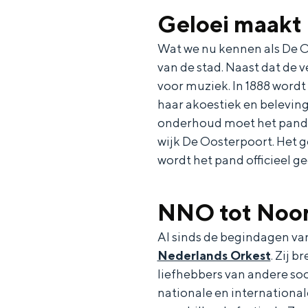
Fietsen
Geloei maakt 
Wandelen
Wat we nu kennen als De O
Eten & drinken
van de stad. Naast dat de 
Winkelen
voor muziek. In 1888 wordt
Overnachten
haar akoestiek en beleving
onderhoud moet het pand 
Met kinderen
wijk De Oosterpoort. Het g
Theater, muziek en musea
wordt het pand officieel g
REISIDEEËN
NNO tot Noor
Een week in Stad en Ommel
Een dag op pad in Groninge
Al sinds de begindagen va
Nederlands Orkest
. Zij 
liefhebbers van andere s
nationale en international