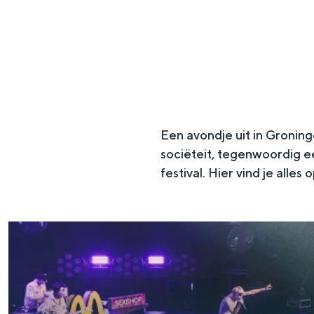
g
e
DIT IS GRONINGEN
Een avondje uit in Groning
sociëteit, tegenwoordig ee
festival. Hier vind je alles
In Groningen ligt het allemaal opv
eeuwenoud verleden.
Stad
Provincie