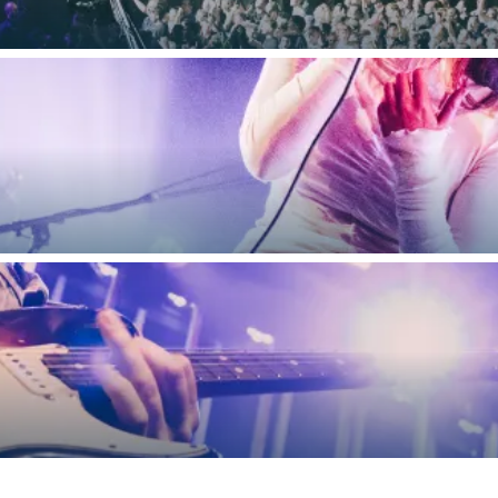
Bijzonder overnachten
. Van slapen in een voormalige graanzolder van een molen tot overnach