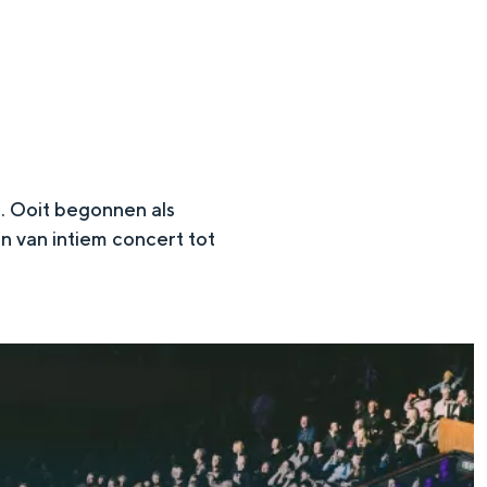
s. Ooit begonnen als
n van intiem concert tot
en
n hofje, de weidsheid van het ommeland en de sporen van een