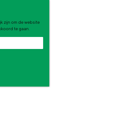
k zijn om de website
akkoord te gaan.
zomervakantie. Wat ga jij doen?