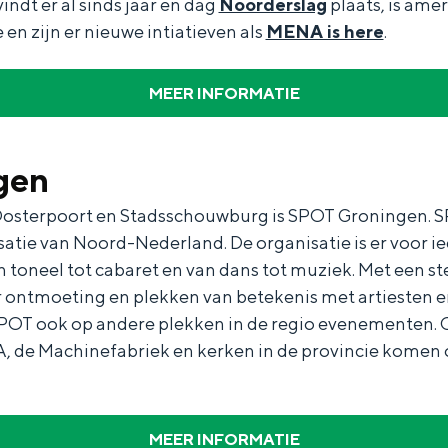
vindt er al sinds jaar en dag
Noorderslag
plaats, is ame
 en zijn er nieuwe intiatieven als
MENA is here
.
MEER INFORMATIE
Dagtripjes zonder auto
gen
veranderlijke landschap. Binen een mum van tijd sta je vanuit de stad 
Oosterpoort en Stadsschouwburg is SPOT Groningen. S
atie van Noord-Nederland. De organisatie is er voor i
toneel tot cabaret en van dans tot muziek. Met een st
 ontmoeting en plekken van betekenis met artiesten en
SPOT ook op andere plekken in de regio evenementen.
A, de Machinefabriek en kerken in de provincie kome
MEER INFORMATIE