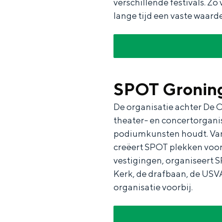
verschillende festivals. Zo 
lange tijd een vaste waarde
SPOT Gronin
De rijkdom van Groningen is haar 
wierdedorp.
De organisatie achter De 
theater- en concertorganis
Lunchen in de stad
podiumkunsten houdt. Van 
Naar het museum
creëert SPOT plekken voor
vestigingen, organiseert 
S
n
nl
Kerk, de drafbaan, de USV
organisatie voorbij.
e
l
Nederlands
l
G
G
English
en
Deutsch
de
e
o
e