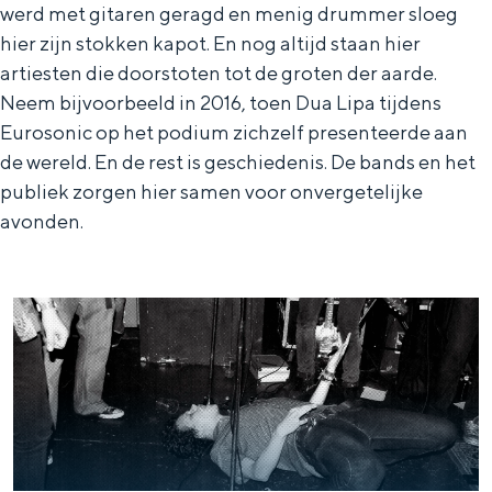
De rijkdom van Groningen is haar
werd met gitaren geragd en menig drummer sloeg
veranderlijke landschap. Binen een mum
hier zijn stokken kapot. En nog altijd staan hier
van tijd sta je vanuit de stad aan de
artiesten die doorstoten tot de groten der aarde.
Waddenzee, midden in het groen of bij
Neem bijvoorbeeld in 2016, toen Dua Lipa tijdens
een schattig wierdedorp.
Eurosonic op het podium zichzelf presenteerde aan
Lunchen in de stad
de wereld. En de rest is geschiedenis. De bands en het
Naar het museum
publiek zorgen hier samen voor onvergetelijke
avonden.
S
n
nl
e
l
Nederlands
l
G
G
English
en
Deutsch
de
e
o
e
c
t
h
t
o
e
e
t
n