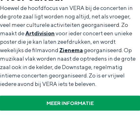
a
n
Hoewel de hoofdfocus van VERA bij de concerten in
a
S
de grote zaal ligt worden nog altijd, net als vroeger,
l
e
veel meer culturele activiteiten georganiseerd. Zo
maakt de
Artdivision
voor ieder concert een unieke
:
i
poster die je kan laten zeefdrukken, en wordt
N
t
wekelijks de filmavond
Zienema
georganiseerd. Op
e
e
muzikaal vlak worden naast de optredens in de grote
d
zaal ook in de kelder, de Downstage, regelmatig
e
intieme concerten georganiseerd. Zo is er vrijwel
iedere avond bij VERA iets te beleven.
r
l
MEER INFORMATIE
a
n
d
s