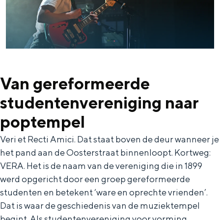
Bijzonder overnachten
Overnachten was nog nooit zo leuk. Van
Van gereformeerde
slapen in een voormalige graanzolder
van een molen tot overnachten in een
studentenvereniging naar
iglo van stro: Groningen biedt voor ieder
poptempel
wat wils.
Veri et Recti Amici. Dat staat boven de deur wanneer je
Fietsen
het pand aan de Oosterstraat binnenloopt. Kortweg:
Wandelen
VERA. Het is de naam van de vereniging die in 1899
Eten & drinken
werd opgericht door een groep gereformeerde
Winkelen
studenten en betekent ‘ware en oprechte vrienden’.
Dat is waar de geschiedenis van de muziektempel
Overnachten
begint. Als studentenvereniging voor vorming,