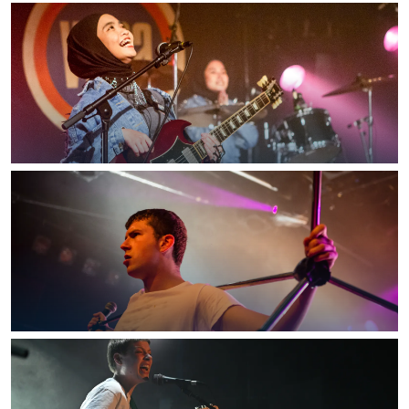
In Groningen ligt het allemaal opvallend
dicht bij elkaar. De levendigheid van de
stad, de stilte van een hofje, de
weidsheid van het ommeland en de
sporen van een eeuwenoud verleden.
Stad
Provincie
Waddenkust
Natuurgebieden
WAT TE DOEN