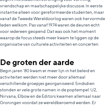
Met kinderen
vriendschap en maatschappelijke discussie. In eerste
Theater, muziek en musea
instantie alleen voor gereformeerde studenten, maar
vanaf de Tweede Wereldoorlog waren ook hervormde
REISIDEEËN
leden welkom. Pas vanaf 1974 waren de deuren echt
voor iedereen geopend. Dat was ook het moment
Een week in Stad en Ommeland
waarop de focus steeds meer kwam te liggen op de
Een dag op pad in Groningen stad
organisatie van culturele activiteiten en concerten.
De groten der aarde
Begin jaren ’80 kwam er meer lijn in het beleid en
activiteiten werden niet meer door allemaal
verschillende groepjes georganiseerd. Sindsdien
stonden er vele grote namen in de poptempel. U2,
Nirvana, Elbow en de Editors kwamen allemaal naar
Dagtripjes zonder auto
Groningen voordat ze wereldberoemd werden. Er