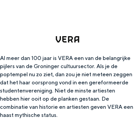
g
Wat ga jij doen?
e
Zomerwandelingen in Groningen
Zwemplekken
VERA
DIT IS GRONINGEN
Al meer dan 100 jaar is VERA een van de belangrijke
pijlers van de Groninger cultuursector. Als je de
poptempel nu zo ziet, dan zou je niet meteen zeggen
dat het haar oorsprong vond in een gereformeerde
studentenvereniging. Niet de minste artiesten
hebben hier ooit op de planken gestaan. De
combinatie van historie en artiesten geven VERA een
haast mythische status.​
Top 10
bezienswaardigheden