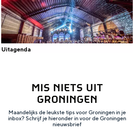
a
t
e
r
Uitagenda
U
i
t
MIS NIETS UIT
a
g
GRONINGEN
e
Maandelijks de leukste tips voor Groningen in je
n
inbox? Schrijf je hieronder in voor de Groningen
d
nieuwsbrief
a