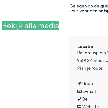
g
Gelegen op de gren
keus voor een ontsp
e
DIT IS GRONINGEN
Bekijk alle media
Locatie
Raadhuisplein 
9501 SZ
Stadsk
n
Plan je route
a
n
a
Route
In Groningen ligt het allemaal opv
eeuwenoud verleden.
a
n
r
E-mail
C
a
a
C
Bel
Stad
i
r
a
v
i
Website
Provincie