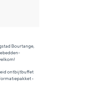
ngstad Bourtange,
nebedden-
welkom!
eid ontbijtbuffet
nformatiepakket •
ten in een iglo van stro: Groningen biedt voor ieder wat wils.