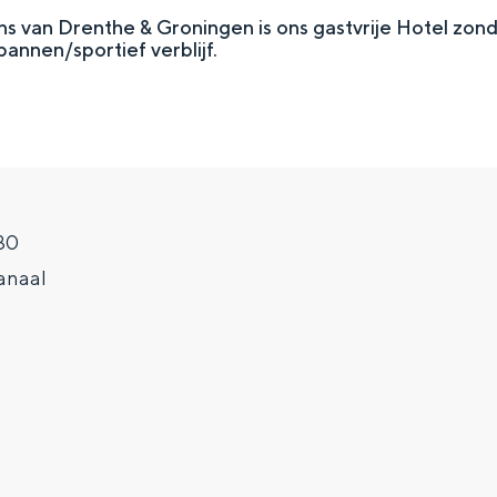
s van Drenthe & Groningen is ons gastvrije Hotel zon
annen/sportief verblijf.
30
anaal
Top 10 bezienswaardighed
allend dicht bij elkaar. De levendigheid van de stad, de stilte van ee