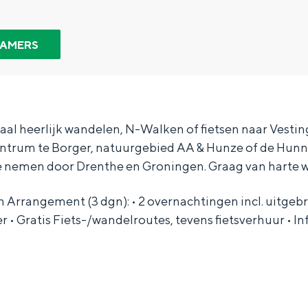
KAMERS
aal heerlijk wandelen, N-Walken of fietsen naar Vesti
trum te Borger, natuurgebied AA & Hunze of de Hun
e nemen door Drenthe en Groningen. Graag van harte 
Arrangement (3 dgn): • 2 overnachtingen incl. uitgebr
r • Gratis Fiets-/wandelroutes, tevens fietsverhuur • I
Bijzonder overnachten
. Van slapen in een voormalige graanzolder van een molen tot overnach