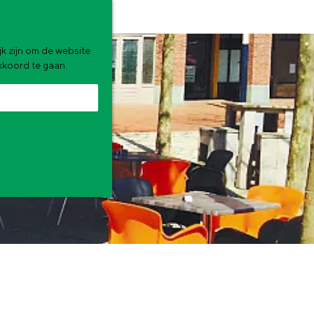
k zijn om de website
akkoord te gaan.
zomervakantie. Wat ga jij doen?