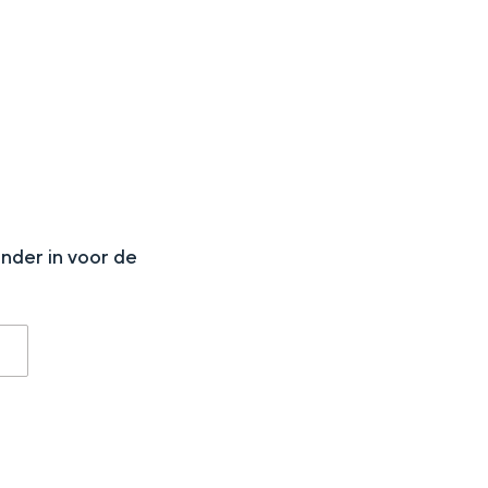
N
aan de Waddenzee, midden in het groen of bij een schattig
onder in voor de