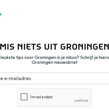
Dagtripjes zonder auto
MIS NIETS UIT GRONINGE
veranderlijke landschap. Binen een mum van tijd sta je vanuit de stad 
leukste tips voor Groningen in je inbox? Schrijf je hier
Groningen nieuwsbrief