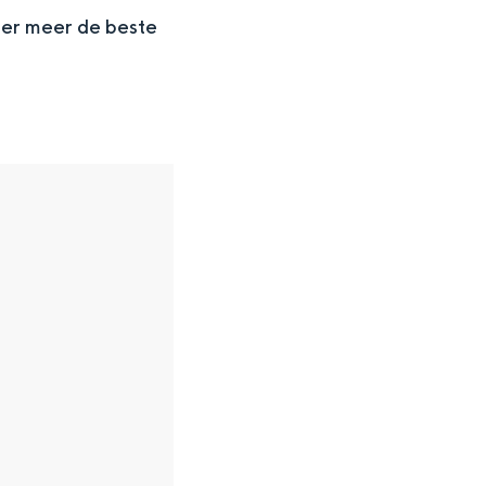
der meer de beste
en
n hofje, de weidsheid van het ommeland en de sporen van een