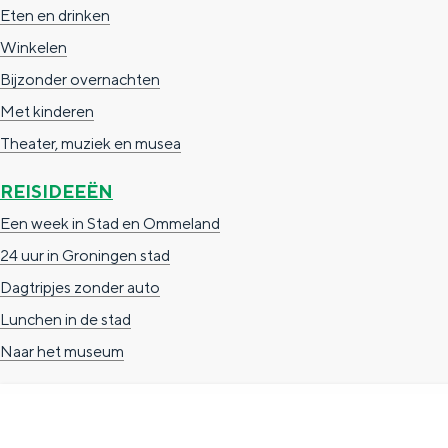
Eten en drinken
g
g
c
Winkelen
e
e
h
Bijzonder overnachten
t
e
Met kinderen
a
n
Theater, muziek en musea
a
S
l
e
REISIDEEËN
:
i
Een week in Stad en Ommeland
N
t
24 uur in Groningen stad
e
e
Dagtripjes zonder auto
d
Lunchen in de stad
e
Naar het museum
r
l
a