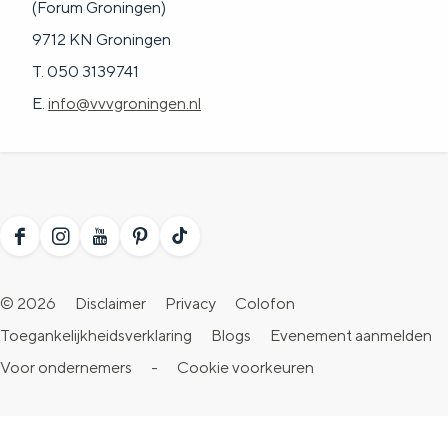
(Forum Groningen)
9712 KN Groningen
T. 050 3139741
E.
info@vvvgroningen.nl
F
I
Y
P
T
a
n
o
i
i
© 2026
Disclaimer
Privacy
Colofon
c
s
u
n
k
Toegankelijkheidsverklaring
Blogs
Evenement aanmelden
e
t
T
t
T
Voor ondernemers
-
Cookie voorkeuren
b
a
u
e
o
o
g
b
r
k
o
r
e
e
V