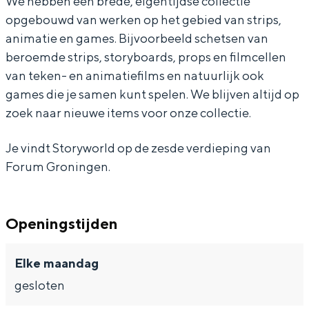
We hebben een brede, eigentijdse collectie
opgebouwd van werken op het gebied van strips,
animatie en games. Bijvoorbeeld schetsen van
beroemde strips, storyboards, props en filmcellen
Bijzonder overnachten
van teken- en animatiefilms en natuurlijk ook
games die je samen kunt spelen. We blijven altijd op
Overnachten was nog nooit zo leuk. Van
zoek naar nieuwe items voor onze collectie.
slapen in een voormalige graanzolder
van een molen tot overnachten in een
Je vindt Storyworld op de zesde verdieping van
iglo van stro: Groningen biedt voor ieder
Forum Groningen.
wat wils.
Fietsen
Wandelen
Openingstijden
Eten & drinken
Elke maandag
Winkelen
gesloten
Overnachten