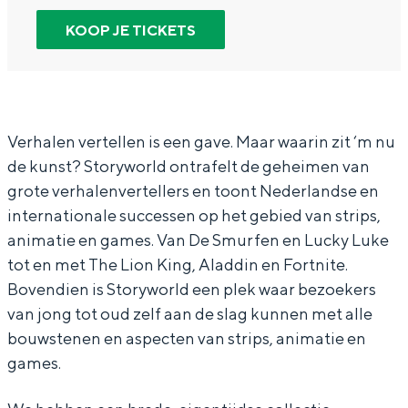
In Groningen ligt het allemaal opvallend
r
S
n
o
KOOP JE TICKETS
dicht bij elkaar. De levendigheid van de
y
t
S
r
stad, de stilte van een hofje, de
weidsheid van het ommeland en de
w
o
t
y
sporen van een eeuwenoud verleden.
o
r
o
w
Stad
r
y
r
o
Verhalen vertellen is een gave. Maar waarin zit ‘m nu
de kunst? Storyworld ontrafelt de geheimen van
Provincie
l
w
y
r
grote verhalenvertellers en toont Nederlandse en
d
o
w
l
Waddenkust
internationale successen op het gebied van strips,
r
o
d
Natuurgebieden
animatie en games. Van De Smurfen en Lucky Luke
l
r
tot en met The Lion King, Aladdin en Fortnite.
d
l
WAT TE DOEN
Bovendien is Storyworld een plek waar bezoekers
van jong tot oud zelf aan de slag kunnen met alle
d
bouwstenen en aspecten van strips, animatie en
games.