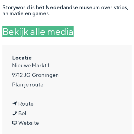
g
Wat ga jij doen?
Storyworld is hét Nederlandse museum over strips,
animatie en games.
e
Zomerwandelingen in Groningen
Zwemplekken
Bekijk alle media
DIT IS GRONINGEN
Locatie
Nieuwe Markt 1
9712 JG
Groningen
n
Plan je route
a
n
a
Route
S
a
r
Bel
Top 10
t
a
v
S
Website
bezienswaardigheden
o
r
a
t