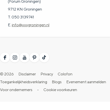
(Forum Groningen)
9712 KN Groningen
T. 050 3139741
E.
info@vvvgroningen.nl
F
I
Y
P
T
a
n
o
i
i
© 2026
Disclaimer
Privacy
Colofon
c
s
u
n
k
Toegankelijkheidsverklaring
Blogs
Evenement aanmelden
e
t
T
t
T
Voor ondernemers
-
Cookie voorkeuren
b
a
u
e
o
o
g
b
r
k
o
r
e
e
V