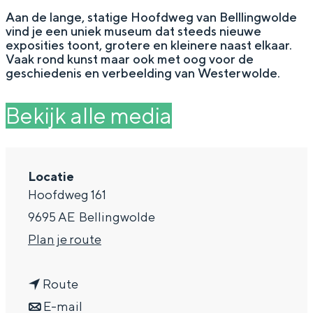
g
Wat ga jij doen?
Aan de lange, statige Hoofdweg van Belllingwolde
vind je een uniek museum dat steeds nieuwe
e
Zomerwandelingen in Groningen
exposities toont, grotere en kleinere naast elkaar.
Vaak rond kunst maar ook met oog voor de
Zwemplekken
geschiedenis en verbeelding van Westerwolde.
Bekijk alle media
DIT IS GRONINGEN
Locatie
Hoofdweg 161
9695 AE
Bellingwolde
n
Plan je route
a
Top 10
n
a
Route
bezienswaardigheden
a
n
r
E-mail