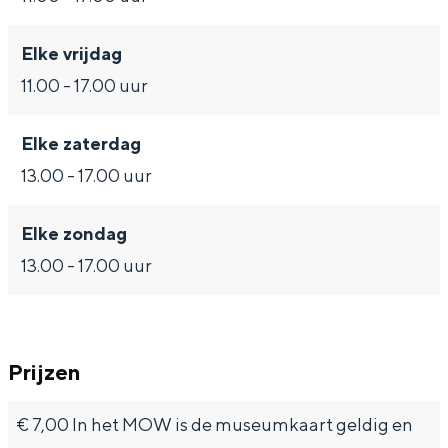
Met kinderen
o
w
l
w
Theater, muziek en musea
Elke vrijdag
l
o
d
o
11.00 - 17.00 uur
d
l
e
l
REISIDEEËN
e
d
d
Een week in Stad en Ommeland
Elke zaterdag
e
e
Een dag op pad in Groningen stad
13.00 - 17.00 uur
Elke zondag
13.00 - 17.00 uur
Prijzen
Dagtripjes zonder auto
€ 7,00 In het MOW is de museumkaart geldig en