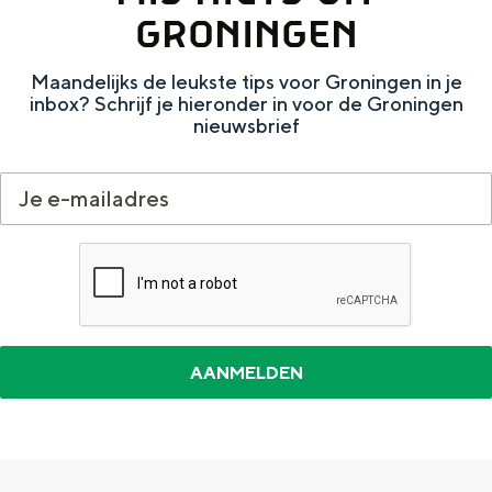
a
n
GRONINGEN
a
S
Maandelijks de leukste tips voor Groningen in je
l
e
inbox? Schrijf je hieronder in voor de Groningen
:
i
nieuwsbrief
N
t
e
e
d
e
r
l
a
n
d
s