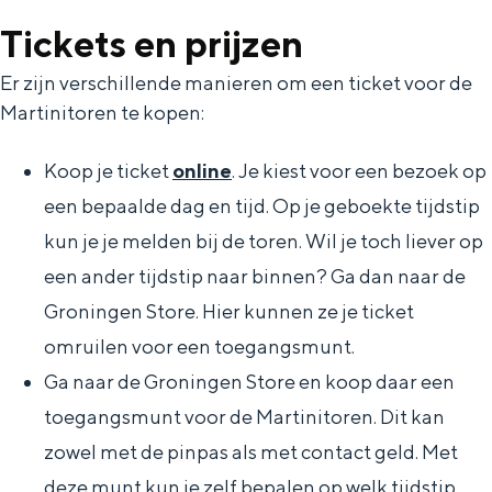
Met kinderen
Tickets en prijzen
Theater, muziek en musea
Er zijn verschillende manieren om een ticket voor de
Martinitoren te kopen:
REISIDEEËN
Een week in Stad en Ommeland
Koop je ticket
online
. Je kiest voor een bezoek op
Een dag op pad in Groningen stad
een bepaalde dag en tijd. Op je geboekte tijdstip
kun je je melden bij de toren. Wil je toch liever op
een ander tijdstip naar binnen? Ga dan naar de
Groningen Store. Hier kunnen ze je ticket
omruilen voor een toegangsmunt.
Ga naar de Groningen Store en koop daar een
toegangsmunt voor de Martinitoren. Dit kan
zowel met de pinpas als met contact geld. Met
Dagtripjes zonder auto
deze munt kun je zelf bepalen op welk tijdstip