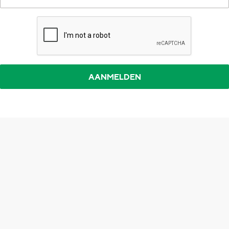
Top 10 bezienswaardigheden
De Stad Groningen
Provincie
Waddenkust