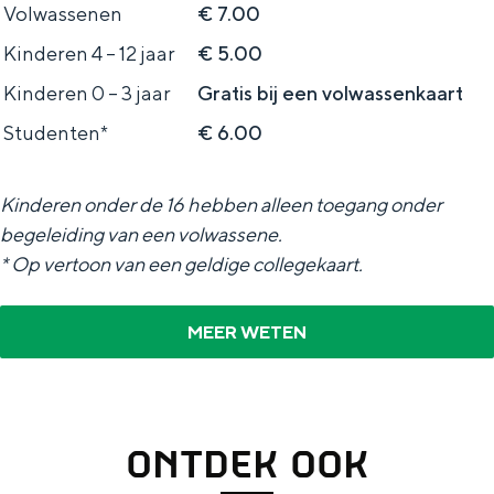
Volwassenen
€ 7.00
e
h
S
r
e
i
Kinderen 4 – 12 jaar
€ 5.00
t
E
e
Kinderen 0 – 3 jaar
Gratis bij een volwassenkaart
a
n
z
Studenten*
€ 6.00
a
g
u
l
l
r
Kinderen onder de 16 hebben alleen toegang onder
H
i
d
begeleiding van een volwassene.
u
s
e
* Op vertoon van een geldige collegekaart.
i
h
u
d
MEER WETEN
p
t
i
a
s
g
g
c
e
e
h
ONTDEK OOK
t
e