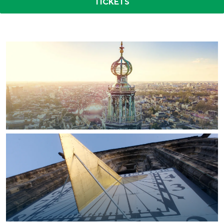
TICKETS
In Groningen ligt het allemaal opvallend
dicht bij elkaar. De levendigheid van de
stad, de stilte van een hofje, de
weidsheid van het ommeland en de
sporen van een eeuwenoud verleden.
Stad
Provincie
Waddenkust
Natuurgebieden
WAT TE DOEN