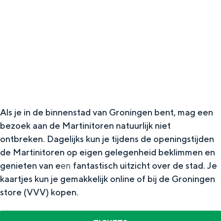
g
Wat ga jij doen?
e
Zomerwandelingen in Groningen
Zwemplekken
DIT IS GRONINGEN
Als je in de binnenstad van Groningen bent, mag een
bezoek aan de Martinitoren natuurlijk niet
ontbreken.
Dagelijks kun je tijdens de openingstijden
de Martinitoren op eigen gelegenheid beklimmen en
genieten van e
en
fantastisch uitzicht over de stad. Je
kaartjes kun je gemakkelijk online of bij de Groningen
store (VVV) kopen.
Top 10
bezienswaardigheden