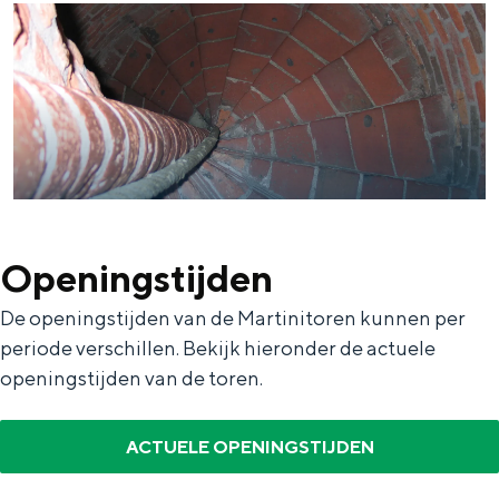
Bijzonder overnachten
Overnachten was nog nooit zo leuk. Van
slapen in een voormalige graanzolder
van een molen tot overnachten in een
iglo van stro: Groningen biedt voor ieder
Openingstijden
wat wils.
Fietsen
De openingstijden van de Martinitoren kunnen per
periode verschillen. Bekijk hieronder de actuele
Wandelen
openingstijden van de toren.
Eten & drinken
Winkelen
ACTUELE OPENINGSTIJDEN
Overnachten