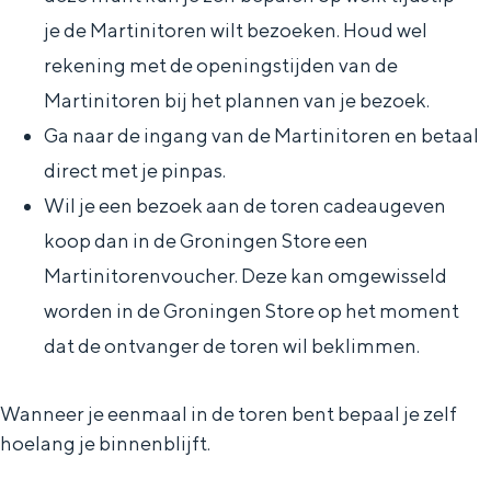
De rijkdom van Groningen is haar
je de Martinitoren wilt bezoeken. Houd wel
veranderlijke landschap. Binen een mum
van tijd sta je vanuit de stad aan de
rekening met de openingstijden van de
Waddenzee, midden in het groen of bij
Martinitoren bij het plannen van je bezoek.
een schattig wierdedorp.
Ga naar de ingang van de Martinitoren en betaal
Lunchen in de stad
direct met je pinpas.
Naar het museum
Wil je een bezoek aan de toren cadeaugeven
koop dan in de Groningen Store een
S
n
nl
Martinitorenvoucher. Deze kan omgewisseld
e
l
Nederlands
worden in de Groningen Store op het moment
l
G
G
English
en
Deutsch
de
dat de ontvanger de toren wil beklimmen.
e
o
e
c
t
h
Wanneer je eenmaal in de toren bent bepaal je zelf
t
o
e
hoelang je binnenblijft.
e
t
n