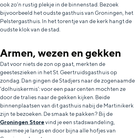
Met kinderen
ook zo’n rustig plekje in de binnenstad. Bezoek
Theater, muziek en musea
bijvoorbeeld het oudste gasthuis van Groningen, het
Pelstergasthuis. In het torentje van de kerk hangt de
oudste klok van de stad.
REISIDEEËN
Een week in Stad en Ommeland
Armen, wezen en gekken
Een dag op pad in Groningen stad
Dat voor niets de zon op gaat, merkten de
geesteszieken in het St. Geertruidsgasthuis op
zondag. Dan gingen de Stadjers naar de zogenaamde
‘dolhuiskermis’: voor een paar centen mochten ze
door de tralies naar de gekken kijken. Beide
binnenplaatsen van dit gasthuis nabij de Martinikerk
zijn te bezoeken. De smaak te pakken? Bij de
Groningen Store
vind je een stadswandeling,
Dagtripjes zonder auto
waarmee je langs en door bijna alle hofjes van