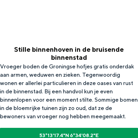
g
Wat ga jij doen?
e
Zomerwandelingen in Groningen
Zwemplekken
Stille binnenhoven in de bruisende
DIT IS GRONINGEN
binnenstad
Vroeger boden de Groningse hofjes gratis onderdak
aan armen, weduwen en zieken. Tegenwoordig
wonen er allerlei particulieren in deze oases van rust
in de binnenstad. Bij een handvol kun je even
binnenlopen voor een moment stilte. Sommige bomen
in de bloemrijke tuinen zijn zo oud, dat ze de
bewoners van vroeger nog hebben meegemaakt.
Top 10
bezienswaardigheden
53°13'17.4"N 6°34'08.2"E