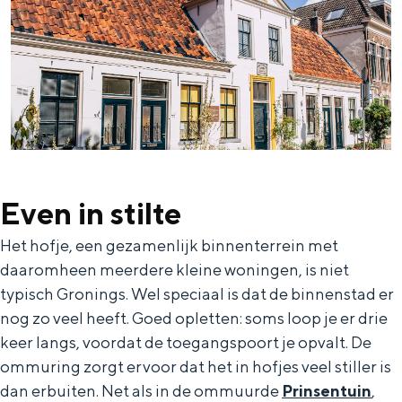
Bijzonder overnachten
Overnachten was nog nooit zo leuk. Van
slapen in een voormalige graanzolder
van een molen tot overnachten in een
iglo van stro: Groningen biedt voor ieder
Even in stilte
wat wils.
Het hofje, een gezamenlijk binnenterrein met
Fietsen
daaromheen meerdere kleine woningen, is niet
Wandelen
typisch Gronings. Wel speciaal is dat de binnenstad er
Eten & drinken
nog zo veel heeft. Goed opletten: soms loop je er drie
keer langs, voordat de toegangspoort je opvalt. De
Winkelen
ommuring zorgt ervoor dat het in hofjes veel stiller is
Overnachten
dan erbuiten. Net als in de ommuurde
Prinsentuin
,