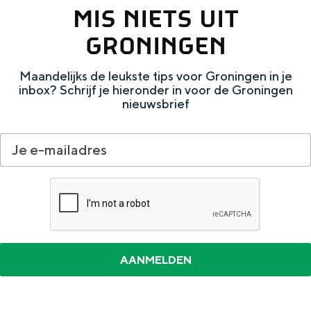
MIS NIETS UIT
t
t
T
h
GRONINGEN
y
u
Maandelijks de leukste tips voor Groningen in je
p
i
inbox? Schrijf je hieronder in voor de Groningen
o
s
nieuwsbrief
g
r
a
f
e
n
g
a
s