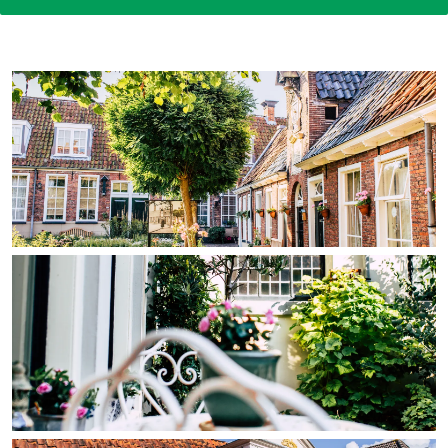
In Groningen ligt het allemaal opvallend
dicht bij elkaar. De levendigheid van de
stad, de stilte van een hofje, de
weidsheid van het ommeland en de
sporen van een eeuwenoud verleden.
Stad
Provincie
Waddenkust
Natuurgebieden
WAT TE DOEN