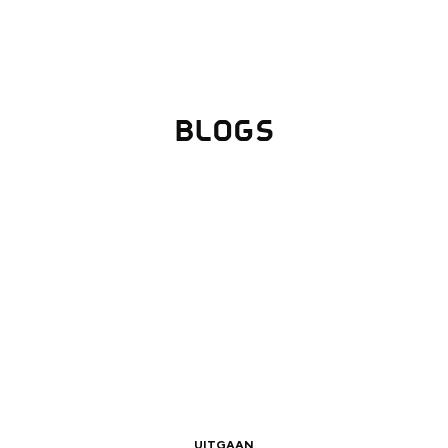
BLOGS
Top 10 bezienswaardighed
allend dicht bij elkaar. De levendigheid van de stad, de stilte van ee
UITGAAN