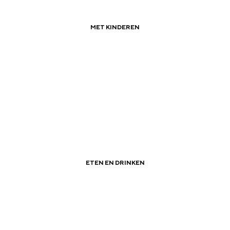
MET KINDEREN
|
|
Zomervakantie in Groningen
ETEN EN DRINKEN
|
|
Dakterrassen in Groningen