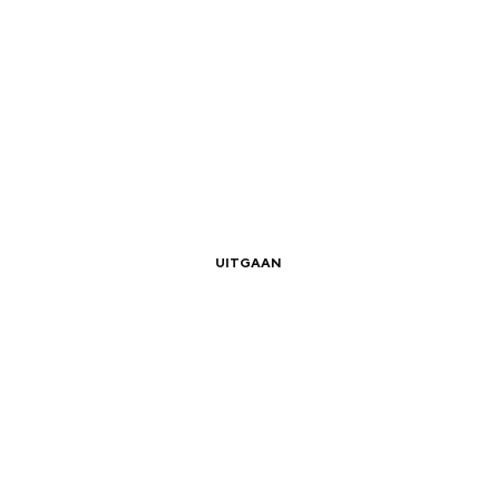
|
|
it het internationale hoofdprogramma van N
UITGAAN
|
|
Zomerstad Groningen