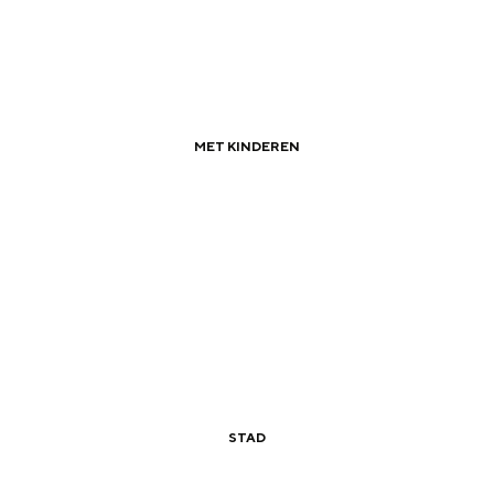
MET KINDEREN
|
|
Met de kano van camping naar camping
STAD
|
|