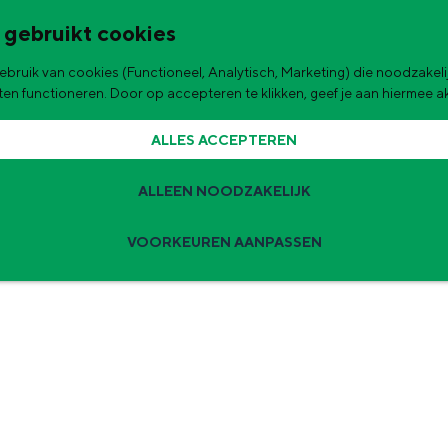
 gebruikt cookies
bruik van cookies (Functioneel, Analytisch, Marketing) die noodzakelij
de stad
aten functioneren. Door op accepteren te klikken, geef je aan hiermee 
ALLES ACCEPTEREN
ALLEEN NOODZAKELIJK
VOORKEUREN AANPASSEN
Zomervakantie tips
 zijn de leukste uitjes voor kinderen in Stad en Ommeland voor deze 
ingen