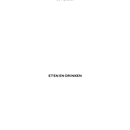
|
|
Groningens Ontzet
ETEN EN DRINKEN
|
|
Vegetarische restaurants in Groningen
Bijzonder overnachten
. Van slapen in een voormalige graanzolder van een molen tot overnach