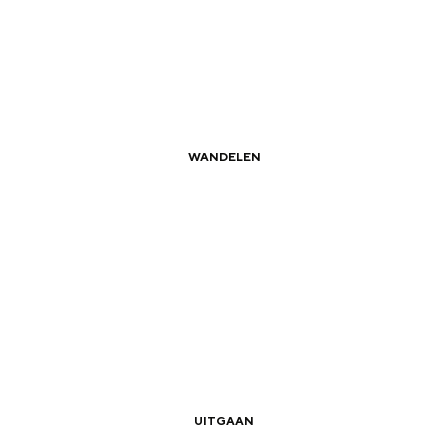
Dagtripjes zonder auto
WANDELEN
veranderlijke landschap. Binen een mum van tijd sta je vanuit de stad 
|
|
Zomerwandelingen in Groningen
UITGAAN