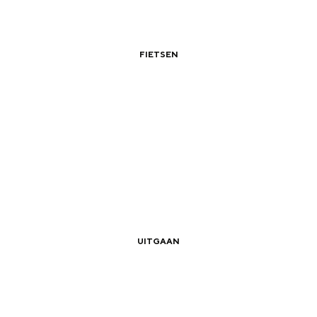
FIETSEN
|
|
agtripje naar de Ommelanden vanuit de st
and
UITGAAN
n stad
|
|
Nieuwe winkels en horeca in Groningen