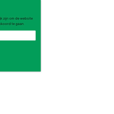
k zijn om de website
akkoord te gaan.
zomervakantie. Wat ga jij doen?