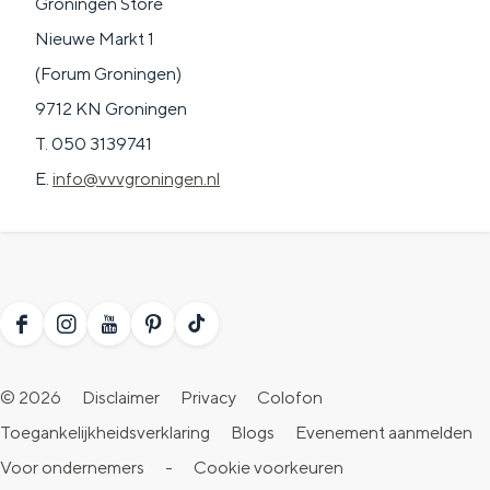
Groningen Store
Nieuwe Markt 1
(Forum Groningen)
9712 KN Groningen
T. 050 3139741
E.
info@vvvgroningen.nl
F
I
Y
P
T
a
n
o
i
i
© 2026
Disclaimer
Privacy
Colofon
c
s
u
n
k
Toegankelijkheidsverklaring
Blogs
Evenement aanmelden
e
t
T
t
T
Voor ondernemers
-
Cookie voorkeuren
b
a
u
e
o