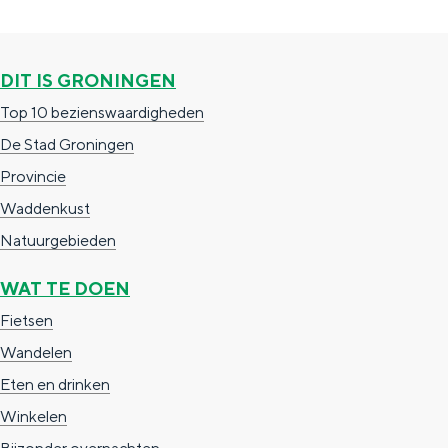
i
g
g
p
n
e
i
a
g
n
DIT IS GRONINGEN
n
g
e
Top 10 bezienswaardigheden
a
i
n
De Stad Groningen
n
Provincie
a
Waddenkust
Natuurgebieden
WAT TE DOEN
Fietsen
Wandelen
Eten en drinken
Winkelen