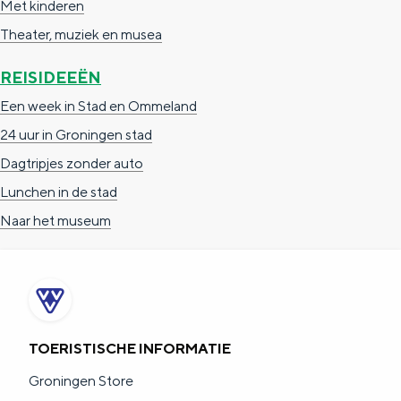
Met kinderen
e
h
S
Theater, muziek en musea
r
e
i
t
E
e
REISIDEEËN
a
n
z
Een week in Stad en Ommeland
a
g
u
24 uur in Groningen stad
l
l
r
Dagtripjes zonder auto
H
i
d
Lunchen in de stad
u
s
e
Naar het museum
i
h
u
d
p
t
i
a
s
g
g
c
TOERISTISCHE INFORMATIE
e
e
h
Groningen Store
t
e