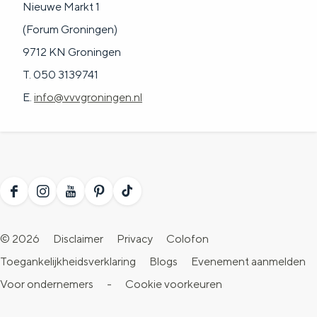
Nieuwe Markt 1
a
n
(Forum Groningen)
a
S
9712 KN Groningen
l
e
T. 050 3139741
:
i
E.
info@vvvgroningen.nl
N
t
e
e
d
e
r
F
I
Y
P
T
l
a
n
o
i
i
a
© 2026
Disclaimer
Privacy
Colofon
c
s
u
n
k
n
Toegankelijkheidsverklaring
Blogs
Evenement aanmelden
e
t
T
t
T
d
Voor ondernemers
-
Cookie voorkeuren
b
a
u
e
o
s
o
g
b
r
k