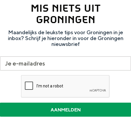
Met kinderen
MIS NIETS UIT
Theater, muziek en musea
GRONINGEN
REISIDEEËN
Maandelijks de leukste tips voor Groningen in je
inbox? Schrijf je hieronder in voor de Groningen
Een week in Stad en Ommeland
nieuwsbrief
Een dag op pad in Groningen stad
Dagtripjes zonder auto