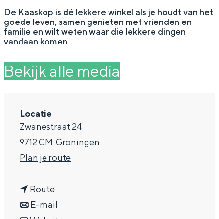
g
Wat ga jij doen?
De Kaaskop is dé lekkere winkel als je houdt van het
goede leven, samen genieten met vrienden en
e
Zomerwandelingen in Groningen
familie en wilt weten waar die lekkere dingen
vandaan komen.
Zwemplekken
Bekijk alle media
DIT IS GRONINGEN
Locatie
Zwanestraat 24
9712 CM
Groningen
n
Plan je route
a
n
a
Route
Top 10
a
n
r
E-mail
bezienswaardigheden