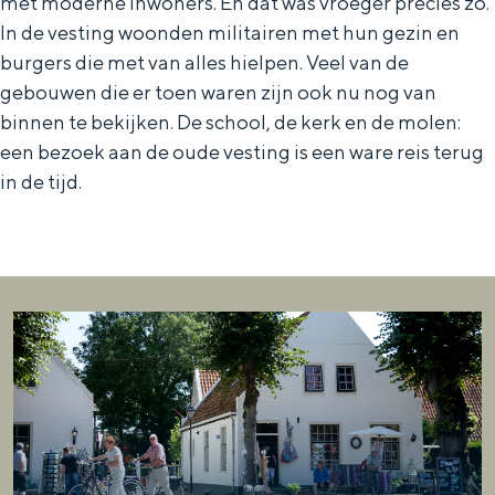
met moderne inwoners. En dat was vroeger precies zo.
De rijkdom van Groningen is haar
In de vesting woonden militairen met hun gezin en
veranderlijke landschap. Binen een mum
van tijd sta je vanuit de stad aan de
burgers die met van alles hielpen. Veel van de
Waddenzee, midden in het groen of bij
gebouwen die er toen waren zijn ook nu nog van
een schattig wierdedorp.
binnen te bekijken. De school, de kerk en de molen:
een bezoek aan de oude vesting is een ware reis terug
Lunchen in de stad
in de tijd.
Naar het museum
S
n
nl
e
l
Nederlands
l
G
G
English
en
Deutsch
de
e
o
e
c
t
h
t
o
e
e
t
n