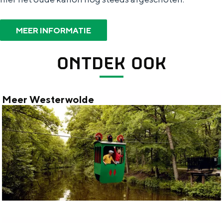
MEER INFORMATIE
ONTDEK OOK
Meer Westerwolde
M
e
e
r
W
e
s