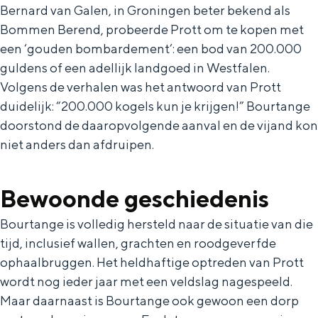
Met kinderen
Bernard van Galen, in Groningen beter bekend als
Theater, muziek en musea
Bommen Berend, probeerde Prott om te kopen met
een ‘gouden bombardement’: een bod van 200.000
guldens of een adellijk landgoed in Westfalen.
REISIDEEËN
Volgens de verhalen was het antwoord van Prott
Een week in Stad en Ommeland
duidelijk: “200.000 kogels kun je krijgen!” Bourtange
Een dag op pad in Groningen stad
doorstond de daaropvolgende aanval en de vijand kon
niet anders dan afdruipen.
Bewoonde geschiedenis
Bourtange is volledig hersteld naar de situatie van die
tijd, inclusief wallen, grachten en roodgeverfde
ophaalbruggen. Het heldhaftige optreden van Prott
wordt nog ieder jaar met een veldslag nagespeeld.
Dagtripjes zonder auto
Maar daarnaast is Bourtange ook gewoon een dorp