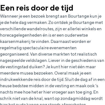
a
n
Een reis door de tijd
a
S
Wanneer je een bezoek brengt aan Bourtange kun je
l
e
je de hele dag vermaken. Zo ontdek je Bourtange met
:
i
verschillende wandelroutes, zijn er allerlei winkels en
N
t
horecagelegenheden én is er een ouderwetse
e
e
kaarsenmakerij te vinden. Daarnaast worden er
regelmatig spectaculaire evenementen
d
georganiseerd. Van diverse markten tot realistisch
e
nagespeelde veldslagen. Liever in de geschiedenis van
r
de vestingstad duiken? Je kunt hier niet één maar
l
meerdere musea bezoeken. Overal maak je een
a
indrukwekkende reis door de tijd. Sluit de dag af in een
heuse bedstee midden in de vesting en maak ook ’s
n
nachts mee hoe het er hier vroeger aan toe ging. En
d
schrik niet van de knal, want op zondagmiddag wordt
s
hier het oude kanon nog steeds afgeschoten.