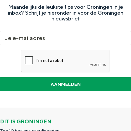
Maandelijks de leukste tips voor Groningen in je
w
o
inbox? Schrijf je hieronder in voor de Groningen
o
l
nieuwsbrief
l
d
d
e
e
DIT IS GRONINGEN
Top 10 bezienswaardigheden