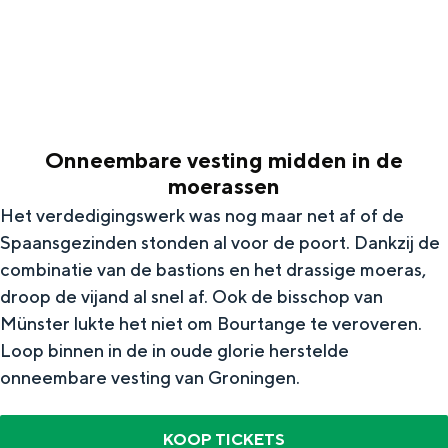
g
Wat ga jij doen?
e
Zomerwandelingen in Groningen
Zwemplekken
Onneembare vesting midden in de
DIT IS GRONINGEN
moerassen
Het verdedigingswerk was nog maar net af of de
Spaansgezinden stonden al voor de poort. Dankzij de
combinatie van de bastions en het drassige moeras,
droop de vijand al snel af. Ook de bisschop van
Münster lukte het niet om Bourtange te veroveren.
Loop binnen in de in oude glorie herstelde
onneembare vesting van Groningen.
Top 10
bezienswaardigheden
KOOP TICKETS