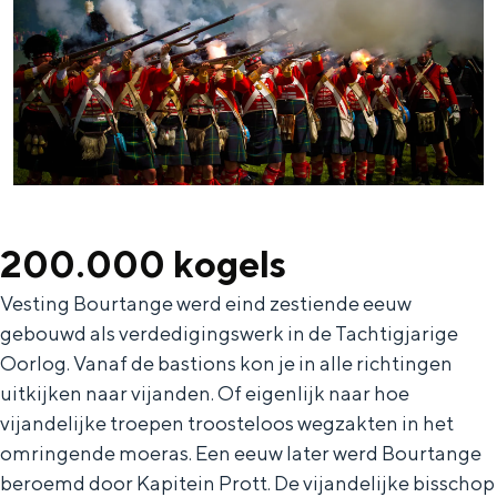
Bijzonder overnachten
Overnachten was nog nooit zo leuk. Van
slapen in een voormalige graanzolder
van een molen tot overnachten in een
iglo van stro: Groningen biedt voor ieder
200.000 kogels
wat wils.
Vesting Bourtange werd eind zestiende eeuw
Fietsen
gebouwd als verdedigingswerk in de Tachtigjarige
Wandelen
Oorlog. Vanaf de bastions kon je in alle richtingen
Eten & drinken
uitkijken naar vijanden. Of eigenlijk naar hoe
vijandelijke troepen troosteloos wegzakten in het
Winkelen
omringende moeras. Een eeuw later werd Bourtange
Overnachten
beroemd door Kapitein Prott. De vijandelijke bisschop