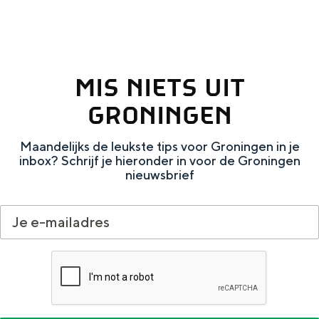
De rijkdom van Groningen is haar
veranderlijke landschap. Binen een mum
van tijd sta je vanuit de stad aan de
Waddenzee, midden in het groen of bij
een schattig wierdedorp.
MIS NIETS UIT
Lunchen in de stad
GRONINGEN
Naar het museum
Maandelijks de leukste tips voor Groningen in je
inbox? Schrijf je hieronder in voor de Groningen
S
n
nl
nieuwsbrief
e
l
Nederlands
l
G
G
English
en
Deutsch
de
e
o
e
c
t
h
t
o
e
e
t
n