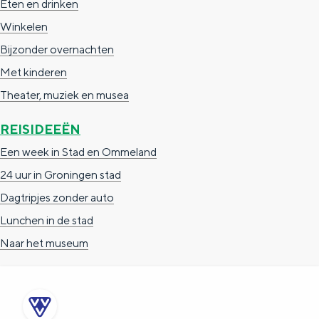
Eten en drinken
a
n
Winkelen
a
S
Bijzonder overnachten
l
e
Met kinderen
:
i
Theater, muziek en musea
N
t
e
e
REISIDEEËN
d
Een week in Stad en Ommeland
e
24 uur in Groningen stad
r
Dagtripjes zonder auto
l
Lunchen in de stad
a
Naar het museum
n
d
s