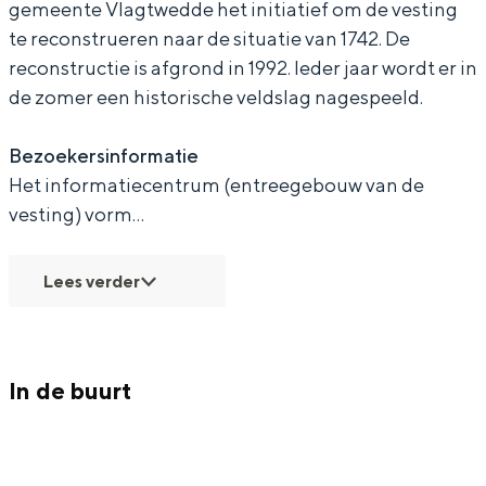
gemeente Vlagtwedde het initiatief om de vesting
n
t
r
u
n
te reconstrueren naar de situatie van 1742. De
g
a
t
r
g
reconstructie is afgrond in 1992. Ieder jaar wordt er in
e
n
a
t
e
de zomer een historische veldslag nagespeeld.
g
n
a
Bijzonder overnachten
e
g
n
Bezoekersinformatie
Overnachten was nog nooit zo leuk. Van
e
g
Het informatiecentrum (entreegebouw van de
slapen in een voormalige graanzolder
vesting) vorm…
van een molen tot overnachten in een
e
iglo van stro: Groningen biedt voor ieder
wat wils.
Lees verder
Fietsen
Wandelen
Eten & drinken
In de buurt
Winkelen
Overnachten