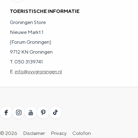
TOERISTISCHE INFORMATIE
Groningen Store
Nieuwe Markt 1
(Forum Groningen)
9712 KN Groningen
T. 050 3139741
E.
info@vvvgroningen.nl
F
I
Y
P
T
a
n
o
i
i
© 2026
Disclaimer
Privacy
Colofon
c
s
u
n
k