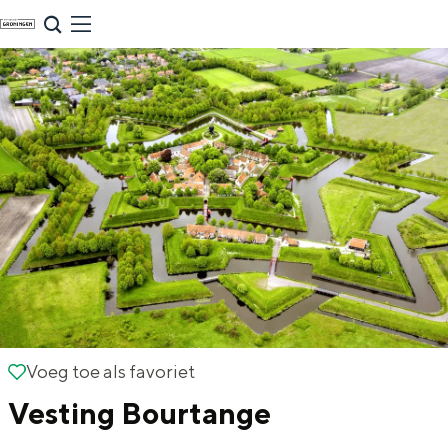
G
NU & NIEUW
a
Uitagenda
n
Nieuwe winkels & horeca in de stad
a
a
r
d
e
h
o
m
Zomervakantie tips
e
Voeg toe als favoriet
Voeg toe als favoriet
p
De zomervakantie is begonnen! Dit zijn
Vesting Bourtange
de leukste uitjes voor kinderen in Stad en
a
Ommeland voor deze zomervakantie.