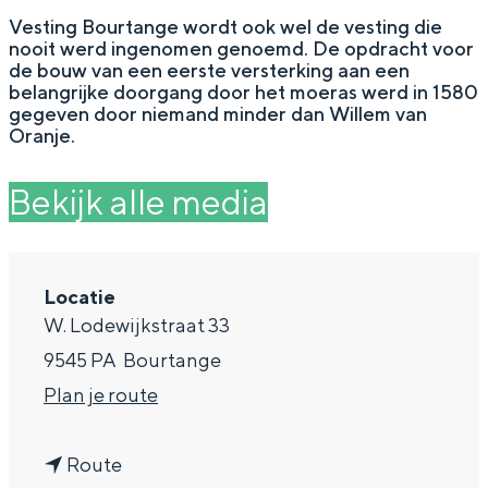
g
Wat ga jij doen?
Vesting Bourtange wordt ook wel de vesting die
nooit werd ingenomen genoemd. De opdracht voor
e
Zomerwandelingen in Groningen
de bouw van een eerste versterking aan een
belangrijke doorgang door het moeras werd in 1580
Zwemplekken
gegeven door niemand minder dan Willem van
Oranje.
DIT IS GRONINGEN
Bekijk alle media
Locatie
W. Lodewijkstraat 33
9545 PA
Bourtange
n
Plan je route
a
Top 10
bezienswaardigheden
n
a
Route