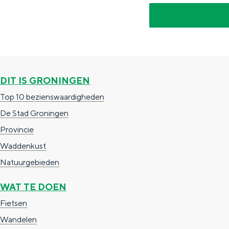
g
g
c
e
e
h
t
e
a
n
a
S
DIT IS GRONINGEN
l
e
Top 10 bezienswaardigheden
:
i
De Stad Groningen
N
t
Provincie
e
e
Waddenkust
d
Natuurgebieden
e
WAT TE DOEN
r
Fietsen
l
Wandelen
a