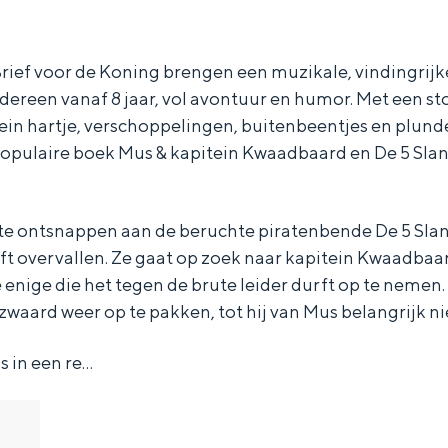
rief voor de Koning brengen een muzikale, vindingrij
edereen vanaf 8 jaar, vol avontuur en humor. Met een s
ein hartje, verschoppelingen, buitenbeentjes en plund
opulaire boek Mus & kapitein Kwaadbaard en De 5 Sla
 te ontsnappen aan de beruchte piratenbende De 5 Slan
 overvallen. Ze gaat op zoek naar kapitein Kwaadbaard
 enige die het tegen de brute leider durft op te neme
jn zwaard weer op te pakken, tot hij van Mus belangrijk 
 in een re…
Bijzonder overnachten
. Van slapen in een voormalige graanzolder van een molen tot overnach