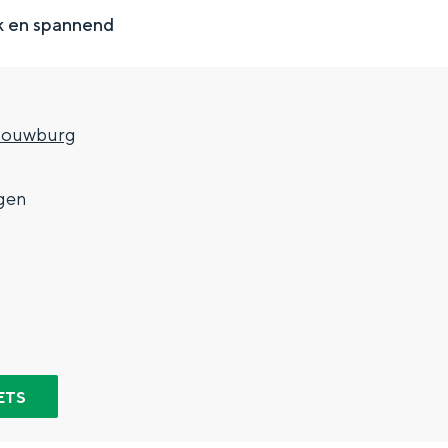
jk en spannend
houwburg
gen
Top 10 bezienswaardighed
allend dicht bij elkaar. De levendigheid van de stad, de stilte van ee
ETS