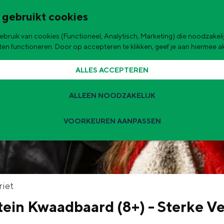
 gebruikt cookies
bruik van cookies (Functioneel, Analytisch, Marketing) die noodzakelij
de stad
aten functioneren. Door op accepteren te klikken, geef je aan hiermee 
ALLES ACCEPTEREN
ALLEEN NOODZAKELIJK
VOORKEUREN AANPASSEN
Zomervakantie tips
 zijn de leukste uitjes voor kinderen in Stad en Ommeland voor deze 
t
riet
tein Kwaadbaard (8+) - Sterke V
ingen