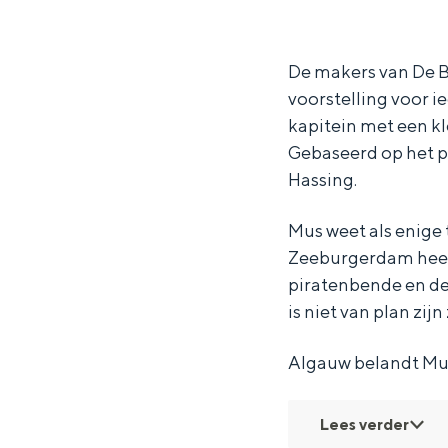
u
u
&
Waddenkust
s
s
K
Natuurgebieden
&
&
a
De makers van De B
voorstelling voor i
K
K
p
kapitein met een kl
WAT TE DOEN
a
a
i
Gebaseerd op het p
p
p
t
Hassing.
i
i
e
t
t
i
Mus weet als enige
Zeeburgerdam heeft
e
e
n
piratenbende en de
i
i
K
is niet van plan zi
n
n
w
K
K
a
Algauw belandt Mus
w
w
a
Overnachten was nog nooit zo leuk
a
a
d
Lees verder