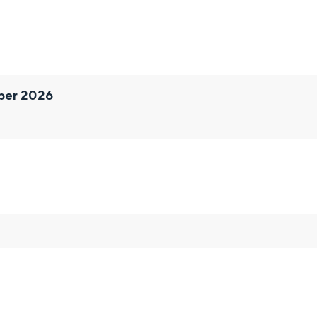
ber 2026
and
n stad