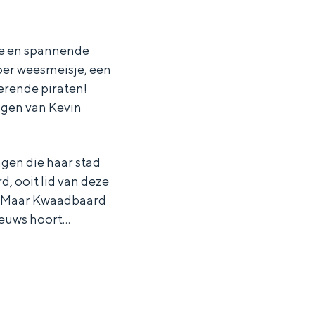
ke en spannende
toer weesmeisje, een
erende piraten!
ngen van Kevin
gen die haar stad
, ooit lid van deze
n. Maar Kwaadbaard
nieuws hoort…
ten in een iglo van stro: Groningen biedt voor ieder wat wils.