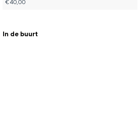
Met kinderen
€ 40,00
Theater, muziek en musea
REISIDEEËN
In de buurt
Een week in Stad en Ommeland
Een dag op pad in Groningen stad
Dagtripjes zonder auto