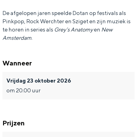
De afgelopen jaren speelde Dotan op festivals als
Pinkpop, Rock Werchter en Sziget en zijn muziek is
te horen in series als
Grey’s Anatomy
en
New
Bijzonder overnachten
Amsterdam
.
Overnachten was nog nooit zo leuk. Van
slapen in een voormalige graanzolder
van een molen tot overnachten in een
Wanneer
iglo van stro: Groningen biedt voor ieder
wat wils.
Vrijdag 23 oktober 2026
Fietsen
om 20.00 uur
Wandelen
Eten & drinken
Winkelen
Prijzen
Overnachten