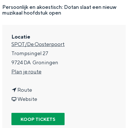
g
Wat ga jij doen?
Persoonlijk en akoestisch: Dotan slaat een nieuw
muzikaal hoofdstuk open
e
Zomerwandelingen in Groningen
Zwemplekken
Locatie
SPOT/De Oosterpoort
DIT IS GRONINGEN
Trompsingel 27
9724 DA
Groningen
n
Plan je route
a
n
a
Route
a
v
r
Website
a
a
D
Top 10
r
n
o
KOOP TICKETS
bezienswaardigheden
D
D
t