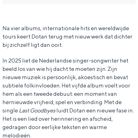
In Groningen ligt het allemaal opvallend
o
o
a
dicht bij elkaar. De levendigheid van de
t
t
n
stad, de stilte van een hofje, de
weidsheid van het ommeland en de
a
a
Na vier albums, internationale hits en wereldwijde
sporen van een eeuwenoud verleden.
tours keert Dotan terug met nieuw werk dat dichter
n
n
bij zichzelf ligt dan ooit.
Stad
Provincie
In 2025 liet de Nederlandse singer-songwriter het
Waddenkust
beeld los van wie hij dacht te moeten zijn. Zijn
nieuwe muziek is persoonlijk, akoestisch en bevat
Natuurgebieden
subtiele folkinvloeden. Het vijfde album voelt voor
hem als een tweede debuut: een moment van
WAT TE DOEN
hernieuwde vrijheid, spel en verbinding. Met de
single
Last Goodbyes
luidt Dotan een nieuwe fase in.
Het is een lied over herinnering en afscheid,
gedragen door eerlijke teksten en warme
melodieën.