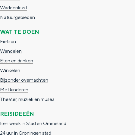
a
n
Waddenkust
a
S
Natuurgebieden
l
e
WAT TE DOEN
:
i
Fietsen
N
t
Wandelen
e
e
Eten en drinken
d
Winkelen
e
Bijzonder overnachten
r
Met kinderen
l
Theater, muziek en musea
a
n
REISIDEEËN
d
Een week in Stad en Ommeland
s
24 uur in Groningen stad