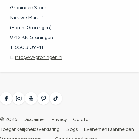
Groningen Store
Nieuwe Markt 1
(Forum Groningen)
9712 KN Groningen
T. 050 3139741
E.
info@vvvgroningen.nl
F
I
Y
P
T
a
n
o
i
i
© 2026
Disclaimer
Privacy
Colofon
c
s
u
n
k
Toegankelijkheidsverklaring
Blogs
Evenement aanmelden
e
t
T
t
T