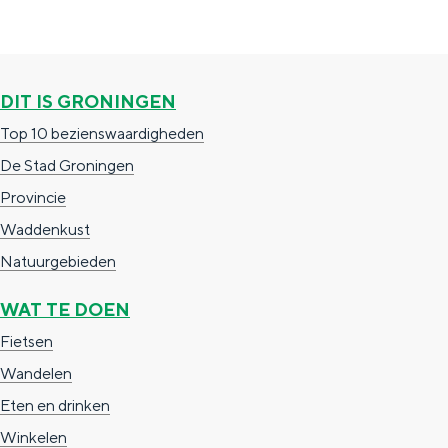
a
n
a
S
l
e
DIT IS GRONINGEN
:
i
Top 10 bezienswaardigheden
N
t
De Stad Groningen
e
e
Provincie
d
Waddenkust
e
Natuurgebieden
r
l
WAT TE DOEN
a
Fietsen
n
Wandelen
d
Eten en drinken
s
Winkelen