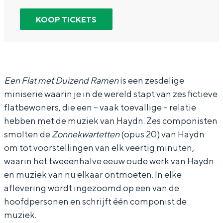
In Groningen ligt het allemaal opvallend
r
n
h
KOOP TICKETS
dicht bij elkaar. De levendigheid van de
stad, de stilte van een hofje, de
C
C
a
weidsheid van het ommeland en de
h
h
o
sporen van een eeuwenoud verleden.
a
a
s
Stad
o
o
S
Een Flat met Duizend Ramen
is een zesdelige
Provincie
miniserie waarin je in de wereld stapt van zes fictieve
s
s
t
flatbewoners, die een – vaak toevallige – relatie
Waddenkust
S
S
r
hebben met de muziek van Haydn. Zes componisten
Natuurgebieden
t
t
i
smolten de
Zonnekwartetten
(opus 20) van Haydn
r
r
n
om tot voorstellingen van elk veertig minuten,
WAT TE DOEN
i
i
g
waarin het tweeënhalve eeuw oude werk van Haydn
en muziek van nu elkaar ontmoeten. In elke
n
n
Q
aflevering wordt ingezoomd op een van de
g
g
u
hoofdpersonen en schrijft één componist de
Q
Q
a
muziek.
u
u
r