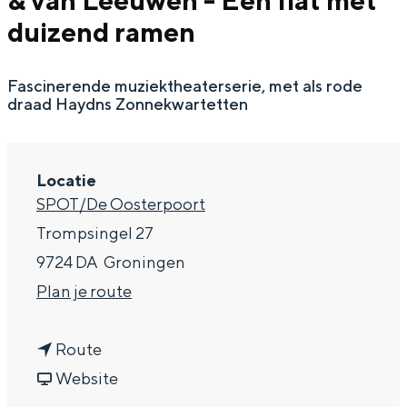
& van Leeuwen - Een flat met
g
Wat ga jij doen?
duizend ramen
e
Zomerwandelingen in Groningen
Fascinerende muziektheaterserie, met als rode
Zwemplekken
draad Haydns Zonnekwartetten
DIT IS GRONINGEN
Locatie
SPOT/De Oosterpoort
Trompsingel 27
9724 DA
Groningen
n
Plan je route
a
n
a
Route
Top 10
a
v
r
Website
bezienswaardigheden
a
a
C