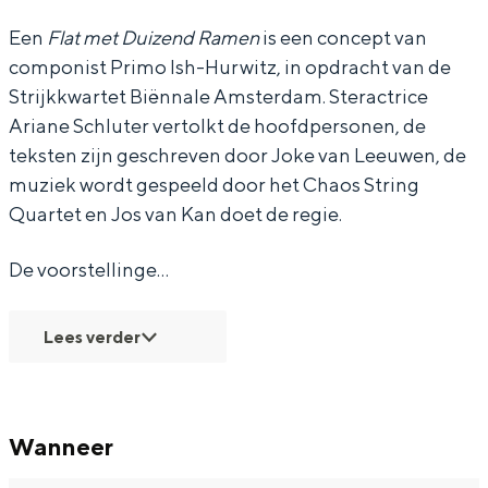
a
a
t
Een
Flat met Duizend Ramen
is een concept van
componist Primo Ish-Hurwitz, in opdracht van de
r
r
e
Strijkkwartet Biënnale Amsterdam. Steractrice
t
t
t
Bijzonder overnachten
Ariane Schluter vertolkt de hoofdpersonen, de
e
e
,
teksten zijn geschreven door Joke van Leeuwen, de
Overnachten was nog nooit zo leuk. Van
t
t
S
muziek wordt gespeeld door het Chaos String
slapen in een voormalige graanzolder
,
,
c
Quartet en Jos van Kan doet de regie.
van een molen tot overnachten in een
iglo van stro: Groningen biedt voor ieder
S
S
h
wat wils.
De voorstellinge…
c
c
l
Fietsen
h
h
u
Lees verder
Wandelen
l
l
t
u
u
e
Eten & drinken
t
t
r
Winkelen
Wanneer
e
e
&
Overnachten
r
r
v